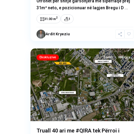
Ofrohet për shitje garsonjera me sipërfaqe prej
31m² neto, e pozicionuar në lagjen Bregu i D
...
2
31.00 m
1
Përroi
i
Ardit Kryeziu
Njelmët
,
6
Prishtinë
Ekskluzive
Truall
Me Qira
Previous
N
Truall 40 ari me #QIRA tek Përroi i