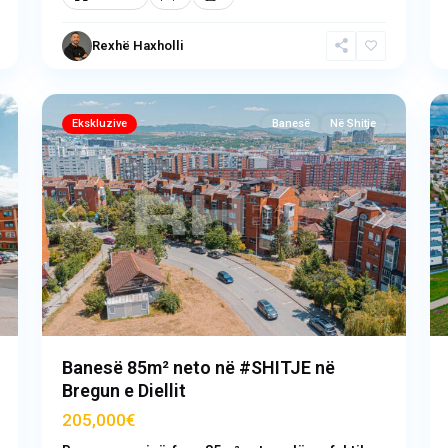
Bregu
i
Rexhë Haxholli
Diellit
,
12
Prishtinë
13
Ekskluzive
Banesë
Në Shitje
ext
Previous
Next
Banesë 85m² neto në #SHITJE në
Bregun e Diellit
205,000€