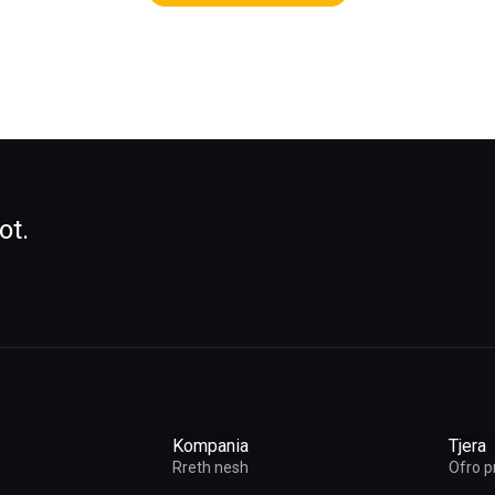
ot.
Kompania
Tjera
Rreth nesh
Ofro p