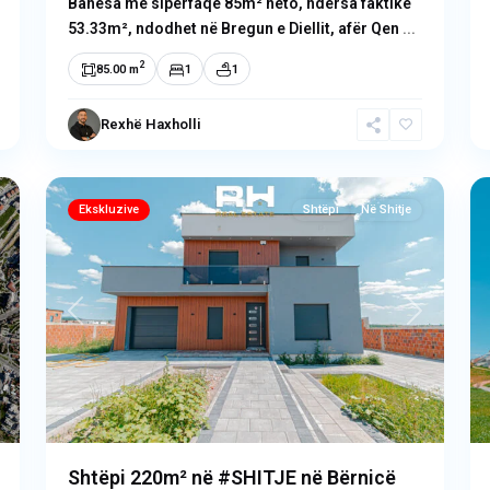
Banesa me sipërfaqe 85m² neto, ndërsa faktike
53.33m², ndodhet në Bregun e Diellit, afër Qen
...
2
85.00 m
1
1
Rexhë Haxholli
Bërnicë
,
23
Prishtinë
20
Ekskluzive
Shtëpi
Në Shitje
ext
Previous
Next
Shtëpi 220m² në #SHITJE në Bërnicë