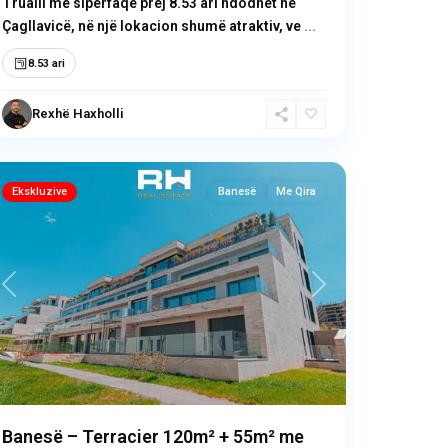
Trualli me sipërfaqe prej 8.53 ari ndodhet në
Çagllavicë, në një lokacion shumë atraktiv, ve
...
8.53 ari
Marigona
Rexhë Haxholli
Hill
,
Prishtinë
Ekskluzive
Banesë
Me Qira
Previous
Next
Banesë – Terracier 120m² + 55m² me