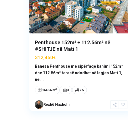
Previous
N
Penthouse 152m² + 112.56m² në
#SHITJE në Mati 1
312,450€
Banesa Penthouse me sipërfaqe banimi 152m²
dhe 112.56m² terasë ndodhet në lagjen Mati 1,
në
...
2
264.56 m
3
2.5
Rexhë Haxholli