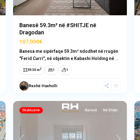
Banesë 59.3m² në #SHITJE në
Dragodan
107,000€
Banesa me sipërfaqe 59.3m² ndodhet në rrugën
"Ferid Curri", në objektin e Kabashi Holding në
...
2
59.30 m
1
1
Mati
Rexhë Haxholli
1
,
7
Prishtinë
3
Ekskluzive
Banesë
Në Shitje