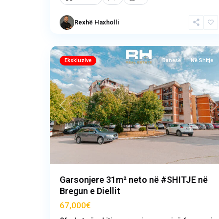
Bregu
i
Rexhë Haxholli
Diellit
,
7
Prishtinë
Ekskluzive
Banesë
Në Shitje
Previous
N
Garsonjere 31m² neto në #SHITJE në
Bregun e Diellit
67,000€