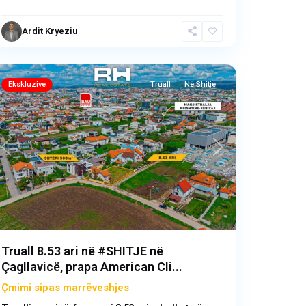
Ardit Kryeziu
Çagllavicë
,
Prishtinë
Ekskluzive
Truall
Në Shitje
Previous
Next
Truall 8.53 ari në #SHITJE në
Çagllavicë, prapa American Cli...
Çmimi sipas marrëveshjes