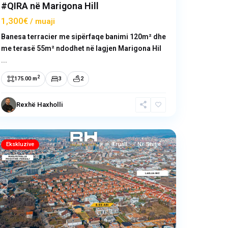
#QIRA në Marigona Hill
1,300€
/ muaji
Banesa terracier me sipërfaqe banimi 120m² dhe
me terasë 55m² ndodhet në lagjen Marigona Hil
...
2
175.00 m
3
2
Rexhë Haxholli
Çagllavicë
,
Prishtinë
Ekskluzive
Truall
Në Shitje
Previous
Next