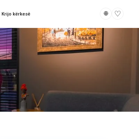
♡
🌐
Krijo kërkesë
E
Rruga
B
,
Prishtinë