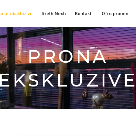
onat ekskluzive
Rreth Nesh
Kontakti
Ofro pronën
PRONA
EKSKLUZIV
Bërnicë
,
10
Prishtinë
8