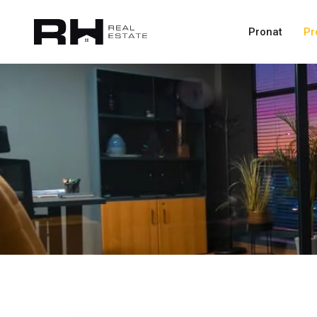
Pronat
Pr
Emshir
/
Kalabri
,
16
Prishtinë