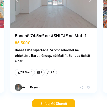
ext
Previous
Next
Banesë 74.5m² në #SHITJE në Mati 1
85,500€
Banesa me sipërfaqe 74.5m² ndodhet në
objektin e Baruti Group, në Mati 1. Banesa është
e për
...
2
74.50 m
2
1.5
Ardit Kryeziu
Shfaq Më Shumë