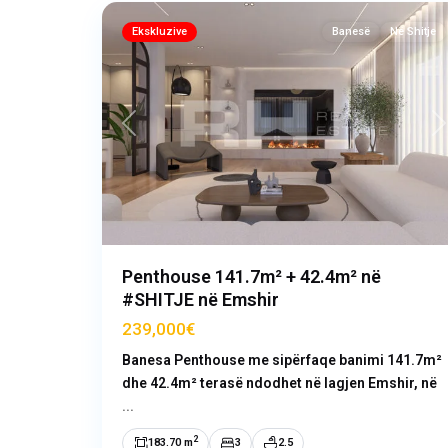
Ekskluzive
Banesë
Në Shitje
Previous
N
Penthouse 141.7m² + 42.4m² në
#SHITJE në Emshir
239,000€
Banesa Penthouse me sipërfaqe banimi 141.7m²
dhe 42.4m² terasë ndodhet në lagjen Emshir, në
...
2
183.70 m
3
2.5