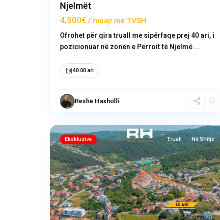
Njelmët
4,500€
/ muaji me TVSH
Ofrohet për qira truall me sipërfaqe prej 40 ari, i
pozicionuar në zonën e Përroit të Njelmë
...
40.00 ari
Rexhë Haxholli
Sofali
,
5
Prishtinë
Ekskluzive
Truall
Në Shitje
Previous
N