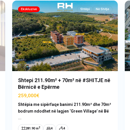
Ekskluzive
Shtëpi
Në Shitje
ext
Previous
Next
Shtepi 211.90m² + 70m² në #SHITJE në
Bërnicë e Epërme
259,000€
Shtëpia me sipërfaqe banimi 211.90m² dhe 70m²
bodrum ndodhet në lagjen ‘Green Village’ në Bë
...
2
281.90 m
4
4