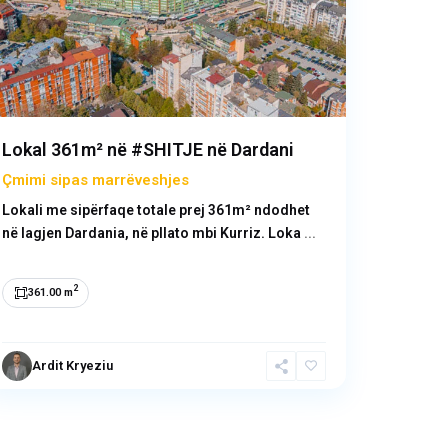
Previous
Next
Lokal 361m² në #SHITJE në Dardani
Çmimi sipas marrëveshjes
Lokali me sipërfaqe totale prej 361m² ndodhet
në lagjen Dardania, në pllato mbi Kurriz. Loka
...
2
361.00 m
Ardit Kryeziu