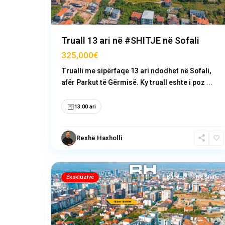
Truall 13 ari në #SHITJE në Sofali
325,000€
Trualli me sipërfaqe 13 ari ndodhet në Sofali,
afër Parkut të Gërmisë. Ky truall eshte i poz
...
13.00 ari
Mati
Rexhë Haxholli
1
,
20
Prishtinë
Ekskluzive
Banesë
Në Shitje