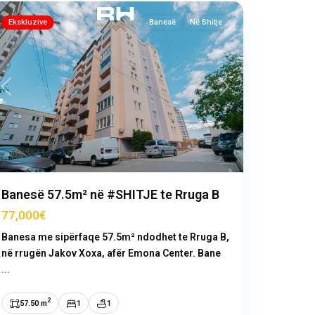
Ekskluzive
Banesë
Në Shitje
Previous
Next
Banesë 57.5m² në #SHITJE te Rruga B
77,000€
Banesa me sipërfaqe 57.5m² ndodhet te Rruga B,
në rrugën Jakov Xoxa, afër Emona Center. Bane
...
2
57.50 m
1
1