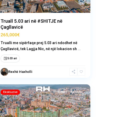
Truall 5.03 ari në #SHITJE në
Çagllavicë
265,000€
Trualli me sipërfaqe prej 5.03 ari ndodhet në
Çagllavicë, tek Lagjja Nic, në një lokacion sh
...
5.03 ari
Rexhë Haxholli
Dardani
,
Prishtinë
Ekskluzive
Lokal
Në Shitje