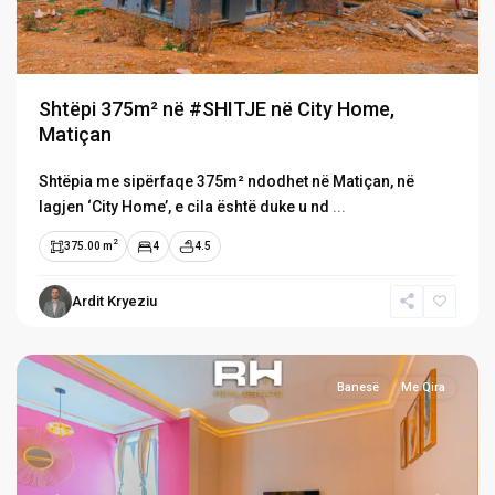
Shtëpi 375m² në #SHITJE në City Home,
Matiçan
Shtëpia me sipërfaqe 375m² ndodhet në Matiçan, në
lagjen ‘City Home’, e cila është duke u nd
...
2
375.00 m
4
4.5
Prishtina
e
Ardit Kryeziu
Re
,
Prishtinë
Banesë
Me Qira