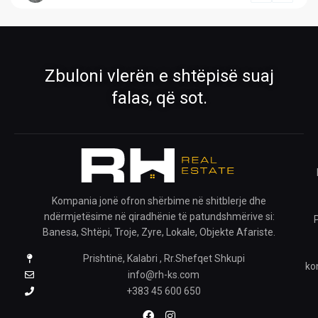
Pronat
Pronat ekskluzive
Shiko pronat tona në shitje dhe qira
Oferta të përzgjedhura nga RH Real
Estate
›
›
Zbuloni vlerën e shtëpisë suaj
Rreth Nesh
Kontakti
falas, që sot.
Mëso më shumë për ekipin tonë
Na kontaktoni për çdo pyetje
›
›
Ofro pronën
Krijo kërkesë
Publiko pronën tënde me ne
Na trego çfarë prone kërkon
Kompania jonë ofron shërbime në shitblerje dhe
ndërmjetësime në qiradhënie të patundshmërive si:
›
Banesa, Shtëpi, Troje, Zyre, Lokale, Objekte Afariste.
Prishtinë, Kalabri , Rr.Shefqet Shkupi
Pronat e ruajtura
ko
Shiko pronat që i ke ruajtur
info@rh-ks.com
+383 45 600 650