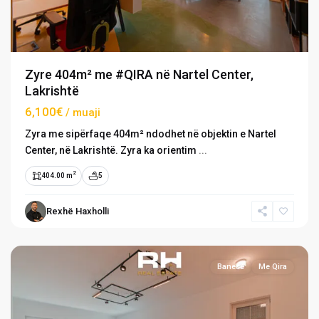
Zyre 404m² me #QIRA në Nartel Center,
Lakrishtë
6,100€
/ muaji
Zyra me sipërfaqe 404m² ndodhet në objektin e Nartel
Center, në Lakrishtë. Zyra ka orientim
...
2
404.00 m
5
Lagjja
e
Rexhë Haxholli
Muhaxherëve
,
Prishtinë
Banesë
Me Qira