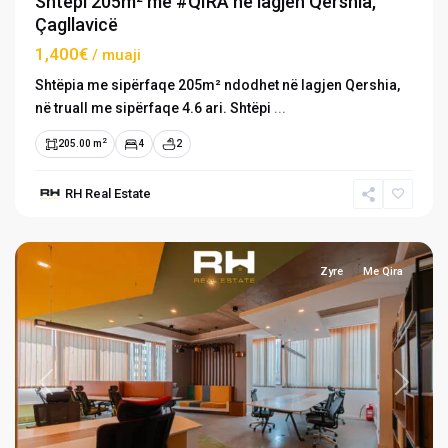
Shtëpi 205m² me #QIRA në lagjen Qershia,
Çagllavicë
1,400€
/ muaji
Shtëpia me sipërfaqe 205m² ndodhet në lagjen Qershia,
në truall me sipërfaqe 4.6 ari. Shtëpi
...
2
205.00 m
4
2
RH Real Estate
Lakrishtë
,
Prishtinë
Zyre
Me Qira
Previous
Next