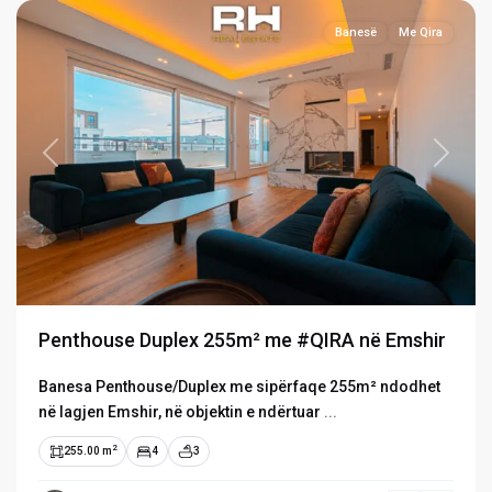
Banesë
Me Qira
Previous
Next
Penthouse Duplex 255m² me #QIRA në Emshir
Banesa Penthouse/Duplex me sipërfaqe 255m² ndodhet
në lagjen Emshir, në objektin e ndërtuar
...
2
255.00 m
4
3
Prishtina
e