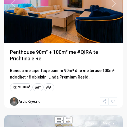
Previous
Next
Penthouse 90m² + 100m² me #QIRA te
Prishtina e Re
Banesa me sipërfaqe banimi 90m² dhe me terasë 100m²
ndodhet në objektin ‘Linda Premium Resid
...
2
190.00 m
2
1
Ardit Kryeziu
Sofali
,
Prishtinë
Shtëpi
Me Qira