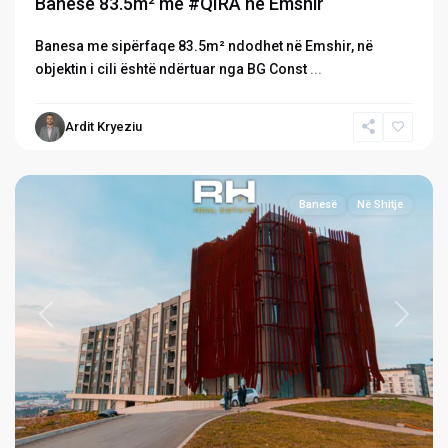
Banesë 83.5m² me #QIRA në Emshir
Banesa me sipërfaqe 83.5m² ndodhet në Emshir, në
objektin i cili është ndërtuar nga BG Const
...
Emshir
/
Ardit Kryeziu
Kalabri
,
Prishtinë
Banesë
Në Shitje
Previous
Next