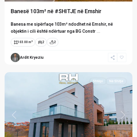
Banesë 103m² në #SHITJE në Emshir
Banesa me sipërfaqe 103m² ndodhet në Emshir, në
objektin i cili është ndërtuar nga BG Constr
...
2
103.00 m
2
2
Ardit Kryeziu
Matiçan
,
Prishtinë
Shtëpi
Në Shitje
Previous
Next