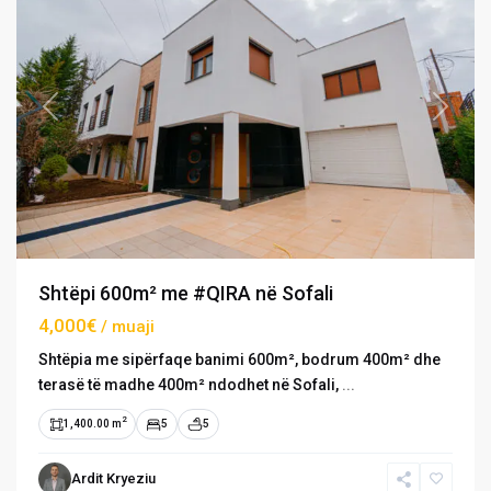
Previous
Next
Shtëpi 600m² me #QIRA në Sofali
4,000€
/ muaji
Shtëpia me sipërfaqe banimi 600m², bodrum 400m² dhe
terasë të madhe 400m² ndodhet në Sofali,
...
2
1,400.00 m
5
5
›
›
Ardit Kryeziu