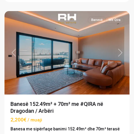
Prishtinë
Banesë
Me Qira
Previous
Next
Banesë 152.49m² + 70m² me #QIRA në
Dragodan / Arbëri
2,200€
/ muaji
Banesa me sipërfaqe banimi 152.49m² dhe 70m² terasë