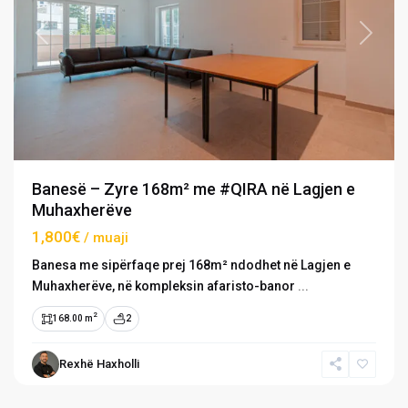
Previous
Next
Banesë – Zyre 168m² me #QIRA në Lagjen e
Muhaxherëve
1,800€
/ muaji
Banesa me sipërfaqe prej 168m² ndodhet në Lagjen e
Muhaxherëve, në kompleksin afaristo-banor
...
2
168.00 m
2
Emshir
/
Rexhë Haxholli
Kalabri
,
Prishtinë