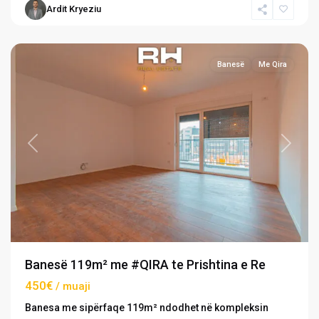
Ardit Kryeziu
Re
,
Prishtinë
Banesë
Me Qira
Previous
Next
Banesë 119m² me #QIRA te Prishtina e Re
450€
/ muaji
Banesa me sipërfaqe 119m² ndodhet në kompleksin