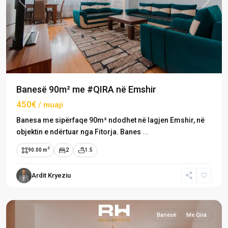
Previous
Next
Banesë 90m² me #QIRA në Emshir
450€
/ muaji
Banesa me sipërfaqe 90m² ndodhet në lagjen Emshir, në
objektin e ndërtuar nga Fitorja. Banes
...
2
90.00 m
2
1.5
Emshir
/
Ardit Kryeziu
Kalabri
,
Prishtinë
Banesë
Me Qira