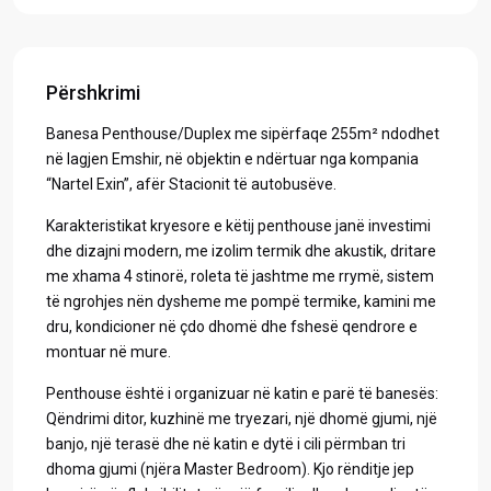
Përshkrimi
Banesa Penthouse/Duplex me sipërfaqe 255m² ndodhet
në lagjen Emshir, në objektin e ndërtuar nga kompania
“Nartel Exin”, afër Stacionit të autobusëve.
Karakteristikat kryesore e këtij penthouse janë investimi
dhe dizajni modern, me izolim termik dhe akustik, dritare
me xhama 4 stinorë, roleta të jashtme me rrymë, sistem
të ngrohjes nën dysheme me pompë termike, kamini me
dru, kondicioner në çdo dhomë dhe fshesë qendrore e
montuar në mure.
Penthouse është i organizuar në katin e parë të banesës:
Qëndrimi ditor, kuzhinë me tryezari, një dhomë gjumi, një
banjo, një terasë dhe në katin e dytë i cili përmban tri
dhoma gjumi (njëra Master Bedroom). Kjo rënditje jep