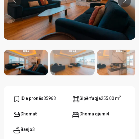
Previous
Previou
2
ID e pronës
35963
Sipërfaqja
255.00 m
Dhoma
5
Dhoma gjumi
4
Banjo
3