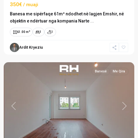
350€
/ muaji
Banesa me sipërfaqe 61m² ndodhet në lagjen Emshir, në
objektin e ndërtuar nga kompania Narte
...
2
61.00 m
1
1
Emshir
/
Ardit Kryeziu
Kalabri
,
Prishtinë
Banesë
Me Qira
Previous
Next