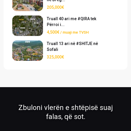
205,000€
Truall 40 ari me #QIRA tek
Përroi i...
4,500€
/ muaji me TVSH
Truall 13 ari në #SHITJE në
Sofali
325,000€
›
›
Pronat
Pronat ekskluzive
Shiko pronat tona në shitje dhe qira
Oferta të përzgjedhura nga RH Real
Estate
›
›
Zbuloni vlerën e shtëpisë suaj
Rreth Nesh
Kontakti
falas, që sot.
Mëso më shumë për ekipin tonë
Na kontaktoni për çdo pyetje