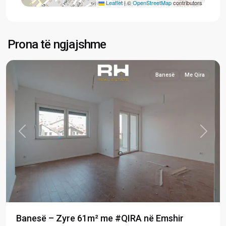
Leaflet
|
©
OpenStreetMap
contributors
Emshir
/
Kalabri
,
Prona të ngjajshme
Prishtinë
Banesë
Me Qira
Previous
Next
Banesë – Zyre 61m² me #QIRA në Emshir