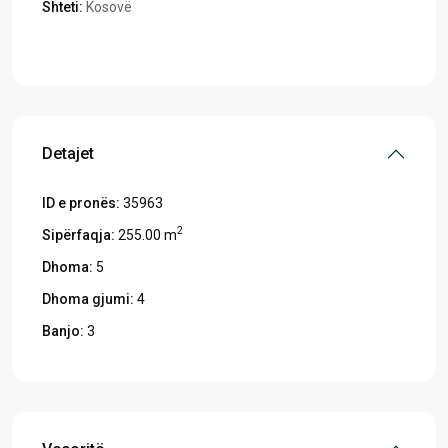
Shteti:
Kosovë
Hapeni në Google Maps
Detajet
ID e pronës:
35963
2
Sipërfaqja:
255.00 m
Dhoma:
5
Dhoma gjumi:
4
Banjo:
3