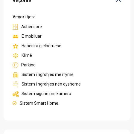
Veçoritë
Veçori tjera
Ashensorë
E mobiluar
Hapësira gjelbëruese
Klimë
Parking
Sistem i ngrohjes me rrymë
Sistem i ngrohjes nën dysheme
Sistem sigurie me kamera
Sistem Smart Home