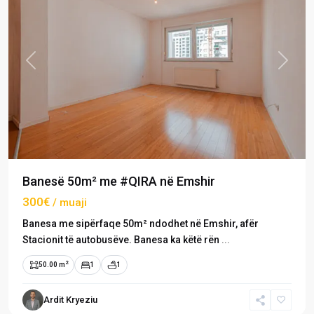
Previous
Next
Banesë 50m² me #QIRA në Emshir
300€
/ muaji
Banesa me sipërfaqe 50m² ndodhet në Emshir, afër
Stacionit të autobusëve. Banesa ka këtë rën
...
2
50.00 m
1
1
Ardit Kryeziu