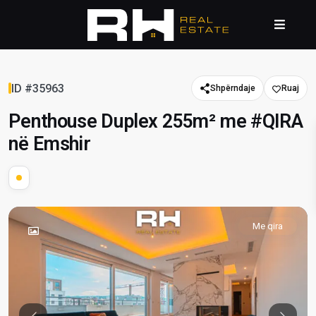
ID #35963
Shpërndaje
Penthouse Duplex 255m² me #QIRA
në Emshir
Me qira