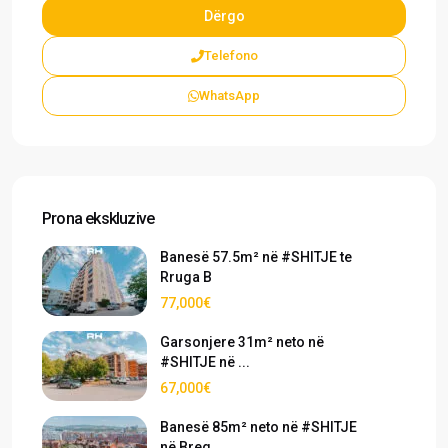
Telefono
WhatsApp
Prona ekskluzive
Banesë 57.5m² në #SHITJE te
Rruga B
77,000€
Garsonjere 31m² neto në
#SHITJE në ...
67,000€
Banesë 85m² neto në #SHITJE
në Breg...