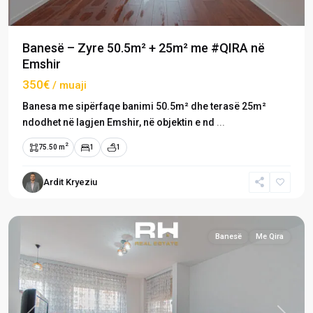
Banesë – Zyre 50.5m² + 25m² me #QIRA në
Emshir
350€
/ muaji
Banesa me sipërfaqe banimi 50.5m² dhe terasë 25m²
ndodhet në lagjen Emshir, në objektin e nd
...
2
75.50 m
1
1
Emshir
/
Ardit Kryeziu
Kalabri
,
Prishtinë
Banesë
Me Qira