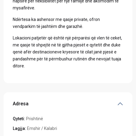
hapsirë për fleksibilitet për një familje dhe akomodim të
mysafirëve.
Ndërtesa ka ashensor me qasje private, ofron
vendparkim të jashtëm dhe garazhë.
Lokacioni patjetër që është një përparësi që vlen të ceket,
me qasje të shpejtë në të gjitha pjesët e qytetit dhe duke
qenë afër destinacioneve kryesore të cilat janë pjesë e
pandashme për të përmbushur rutinën dhe nevojat tuaja
ditore.
Adresa
Qyteti:
Prishtinë
Lagjja:
Emshir / Kalabri