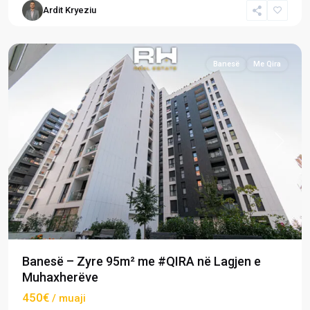
Ardit Kryeziu
Muhaxherëve
,
Prishtinë
Banesë
Me Qira
Previous
Next
Banesë – Zyre 95m² me #QIRA në Lagjen e
Muhaxherëve
450€
/ muaji