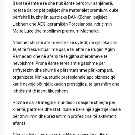
Banesa është e re dhe nuk është përdorur asnjëherë,
ndërsa dallon për pajisjet dhe materialet premium, duke
përfshirë kuzhinën austriake DAN Küchen, pajisjet
Liebherr dhe AEG, qeramikën Porcelanosa, ndriçimin
Molto Luce dhe mobilimin premium Machalke.
Ndodhet shumë afër qendrës së qytetit, në një lokacion
tejet të frekuentuar, me qasje të lehtë në rrugën Agim
Ramadani dhe në afërsi të të gjitha shërbimeve të
nevojshme. Prona është tërësisht e gatshme për
shfrytëzim dhe shumë e përshtatshme për kompani,
organizata, klinika, studio profesionale apo biznese që
kanë nevojë për një lokacion prestigjioz, të qasshëm dhe
lehtësisht të identifikueshëm.
Pozita e saj strategjike mundëson qasje të shpejtë për
klientë, partnerë dhe staf, duke e bërë një zgjedhje ideale
për zhvillimin dhe prezantimin profesional të aktivitetit
afarist.
*
Zyra lëshohet me qira së bashku me inventarin dhe dy