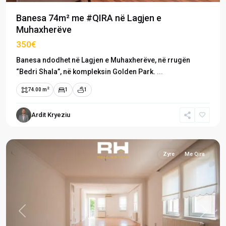
Banesa 74m² me #QIRA në Lagjen e
Muhaxherëve
350€
Banesa ndodhet në Lagjen e Muhaxherëve, në rrugën
“Bedri Shala”, në kompleksin Golden Park.
...
2
74.00 m
1
1
Lagjja
e
Ardit Kryeziu
Muhaxherëve
,
Prishtinë
Zyre
Me Qira
Previous
Next