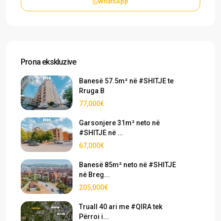
WhatsApp
Prona ekskluzive
Banesë 57.5m² në #SHITJE te
Rruga B
77,000€
Garsonjere 31m² neto në
#SHITJE në ...
67,000€
Banesë 85m² neto në #SHITJE
në Breg...
205,000€
Truall 40 ari me #QIRA tek
Përroi i...