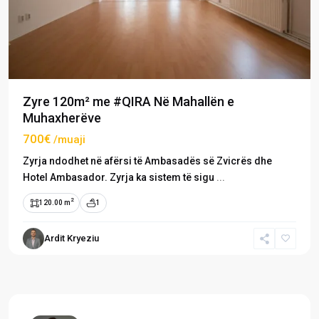
Zyre 120m² me #QIRA Në Mahallën e
Muhaxherëve
700€
/muaji
Zyrja ndodhet në afërsi të Ambasadës së Zvicrës dhe
Hotel Ambasador. Zyrja ka sistem të sigu
...
2
120.00 m
1
Ardit Kryeziu