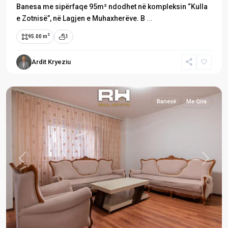
Banesa me sipërfaqe 95m² ndodhet në kompleksin “Kulla
e Zotnisë”, në Lagjen e Muhaxherëve. B
...
2
95.00 m
1
Lagjja
e
Ardit Kryeziu
Muhaxherëve
,
Prishtinë
Banesë
Me Qira
Previous
Next