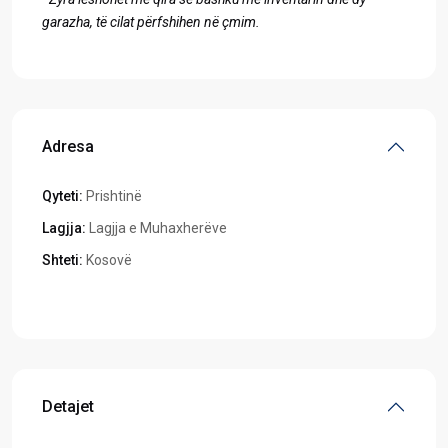
garazha, të cilat përfshihen në çmim.
Adresa
Qyteti:
Prishtinë
Lagjja:
Lagjja e Muhaxherëve
Shteti:
Kosovë
Hapeni në Google Maps
Detajet