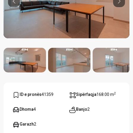
Previous
Previou
2
ID e pronës
41359
Sipërfaqja
168.00 m
Dhoma
4
Banjo
2
Garazh
2