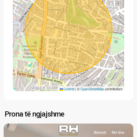
Leaflet
|
©
OpenStreetMap
contributors
Lagjja
e
Muhaxherëve
,
Prona të ngjajshme
Prishtinë
Banesë
Me Qira