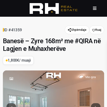
ID #41359
Shpërndaje
Banesë – Zyre 168m² me #QIRA në
Lagjen e Muhaxherëve
1,800€
/ muaji
Me qira