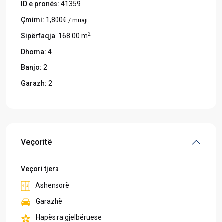
ID e pronës:
41359
Çmimi:
1,800€
/ muaji
2
Sipërfaqja:
168.00 m
Dhoma:
4
Banjo:
2
Garazh:
2
Veçoritë
Veçori tjera
Ashensorë
Garazhë
Hapësira gjelbëruese