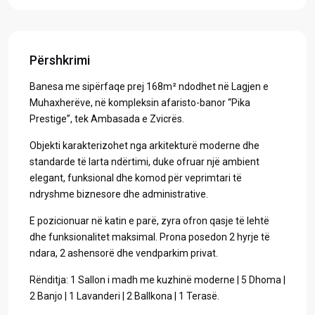
Përshkrimi
Banesa me sipërfaqe prej 168m² ndodhet në Lagjen e
Muhaxherëve, në kompleksin afaristo-banor “Pika
Prestige”, tek Ambasada e Zvicrës.
Objekti karakterizohet nga arkitekturë moderne dhe
standarde të larta ndërtimi, duke ofruar një ambient
elegant, funksional dhe komod për veprimtari të
ndryshme biznesore dhe administrative.
E pozicionuar në katin e parë, zyra ofron qasje të lehtë
dhe funksionalitet maksimal. Prona posedon 2 hyrje të
ndara, 2 ashensorë dhe vendparkim privat.
Rënditja: 1 Sallon i madh me kuzhinë moderne | 5 Dhoma |
2 Banjo | 1 Lavanderi | 2 Ballkona | 1 Terasë.