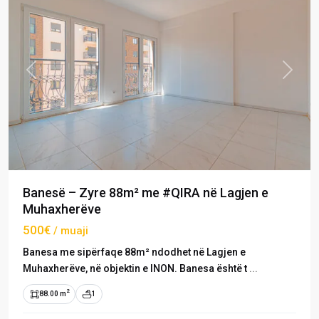
Previous
Next
Banesë – Zyre 88m² me #QIRA në Lagjen e
Muhaxherëve
500€
/ muaji
Banesa me sipërfaqe 88m² ndodhet në Lagjen e
Muhaxherëve, në objektin e INON. Banesa është t
...
2
88.00 m
1
Lagjja
e