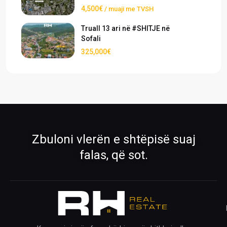
4,500€
/ muaji me TVSH
Truall 13 ari në #SHITJE në
Sofali
325,000€
›
›
Pronat
Pronat ekskluzive
Shiko pronat tona në shitje dhe qira
Oferta të përzgjedhura nga RH Real
Estate
›
›
Zbuloni vlerën e shtëpisë suaj
Rreth Nesh
Kontakti
falas, që sot.
Mëso më shumë për ekipin tonë
Na kontaktoni për çdo pyetje
›
›
Ofro pronën
Krijo kërkesë
Publiko pronën tënde me ne
Na trego çfarë prone kërkon