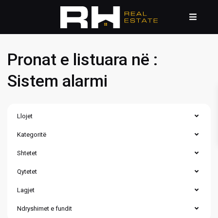
Pronat e listuara në :
Sistem alarmi
Llojet
Kategoritë
Shtetet
Qytetet
Lagjet
Çagllavicë
,
Lagjja
Ndryshimet e fundit
Qershia
,