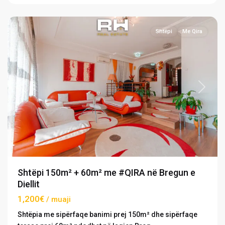
Prishtinë
Shtëpi
Me Qira
Previous
Next
Shtëpi 150m² + 60m² me #QIRA në Bregun e
Diellit
1,200€
/ muaji
Shtëpia me sipërfaqe banimi prej 150m² dhe sipërfaqe