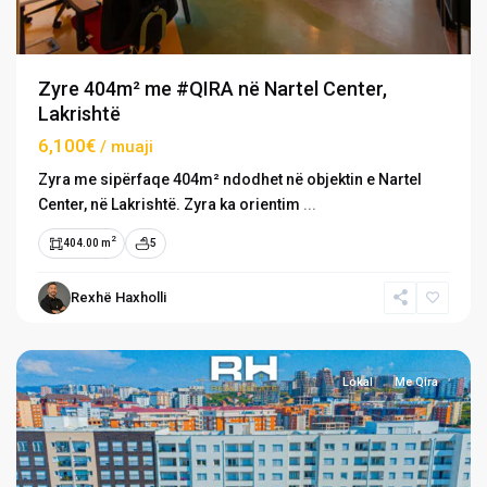
Zyre 404m² me #QIRA në Nartel Center,
Lakrishtë
6,100€
/ muaji
Zyra me sipërfaqe 404m² ndodhet në objektin e Nartel
Center, në Lakrishtë. Zyra ka orientim
...
2
404.00 m
5
Emshir
/
Rexhë Haxholli
Kalabri
,
Prishtinë
Lokal
Me Qira