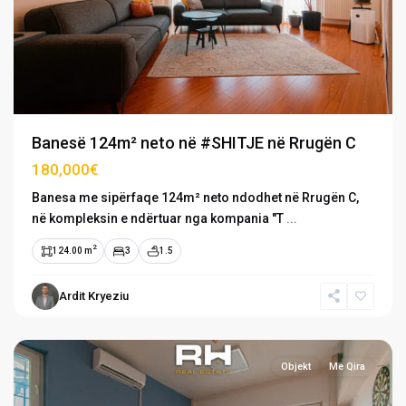
Banesë 124m² neto në #SHITJE në Rrugën C
180,000€
Banesa me sipërfaqe 124m² neto ndodhet në Rrugën C,
në kompleksin e ndërtuar nga kompania "T
...
2
124.00 m
3
1.5
Dragodan
/
Ardit Kryeziu
Arbëri
,
Prishtinë
Objekt
Me Qira