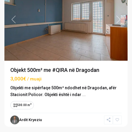
Previous
Next
Objekt 500m² me #QIRA në Dragodan
3,000€
/ muaji
Objekti me sipërfaqe 500m² ndodhet në Dragodan, afër
Stacionit Policor. Objekti është i ndar
...
2
500.00 m
Bregu
i
Ardit Kryeziu
Diellit
,
Prishtinë