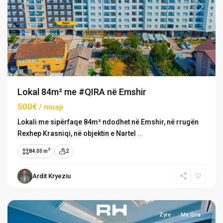
Previous
Next
Lokal 84m² me #QIRA në Emshir
500€
/ muaji
Lokali me sipërfaqe 84m² ndodhet në Emshir, në rrugën
Rexhep Krasniqi, në objektin e Nartel
...
2
84.00 m
2
Ardit Kryeziu
Ulpianë
,
Prishtinë
Zyre
Me Qira