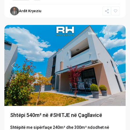
Ardit Kryeziu
Çagllavicë
,
Prishtinë
Shtëpi
Në Shitje
Previous
Next
Shtëpi 540m² në #SHITJE në Çagllavicë
Shtëpitë me sipërfaqe 240m² dhe 300m² ndodhet në