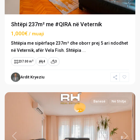
Shtëpi 237m² me #QIRA në Veternik
1,000€
/ muaji
Shtëpia me sipërfaqe 237m² dhe oborr prej 5 ari ndodhet
në Veternik, afër Vela Fish. Shtëpia
...
2
237.00 m
4
3
Rruga
Ardit Kryeziu
C
,
Prishtinë
Banesë
Në Shitje
Previous
Next