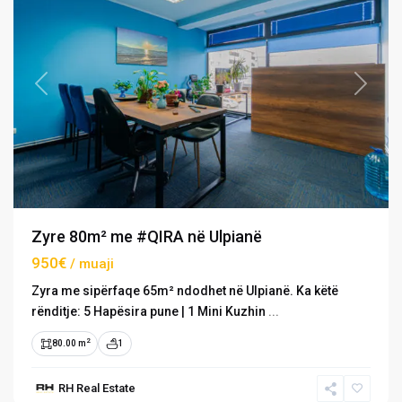
Previous
Next
Zyre 80m² me #QIRA në Ulpianë
950€
/ muaji
Zyra me sipërfaqe 65m² ndodhet në Ulpianë. Ka këtë
rënditje: 5 Hapësira pune | 1 Mini Kuzhin
...
2
80.00 m
1
Bregu
i
RH Real Estate
Diellit
,