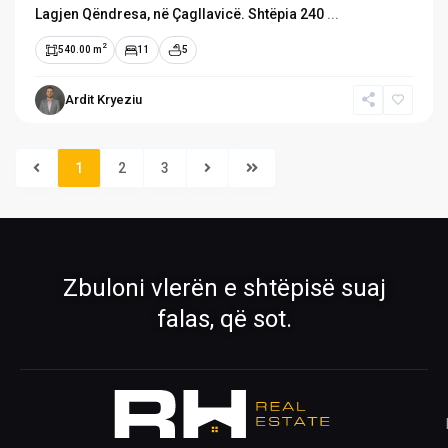
Lagjen Qëndresa, në Çagllavicë. Shtëpia 240
...
2
540.00 m
11
5
Ardit Kryeziu
›
›
1
2
3
Pronat
Pronat ekskluzive
Shiko pronat tona në shitje dhe qira
Oferta të përzgjedhura nga RH Real
Estate
›
›
Zbuloni vlerën e shtëpisë suaj
Rreth Nesh
Kontakti
falas, që sot.
Mëso më shumë për ekipin tonë
Na kontaktoni për çdo pyetje
›
›
Ofro pronën
Krijo kërkesë
Publiko pronën tënde me ne
Na trego çfarë prone kërkon