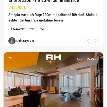
Shtëpi 220m² në #SHITJE në Bërnicë
245,000€
Shtëpia me sipërfaqe 220m² ndodhet në Bërnicë. Shtëpia
është ndërtim i ri, e mobiluar tërësi
...
2
220.00 m
4
2
Ardit Kryeziu
Lakrishtë
,
Prishtinë
Zyre
Me Qira
Previous
Next