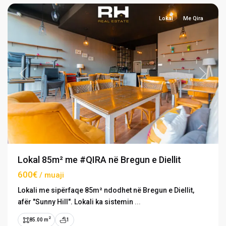
Lokal
Me Qira
Previous
Next
Lokal 85m² me #QIRA në Bregun e Diellit
600€
/ muaji
Lokali me sipërfaqe 85m² ndodhet në Bregun e Diellit,
afër "Sunny Hill". Lokali ka sistemin
...
2
85.00 m
1