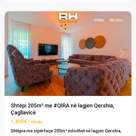
Prishtinë
Shtëpi
Me Qira
Previous
Next
Shtëpi 205m² me #QIRA në lagjen Qershia,
Çagllavicë
1,400€
/ muaji
Shtëpia me sipërfaqe 205m² ndodhet në lagjen Qershia,