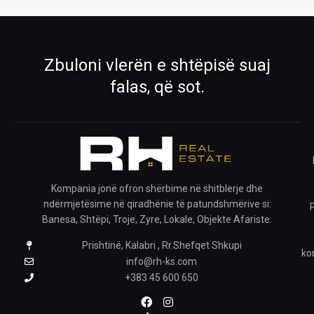
Shiko pronat tona në shitje dhe qira
Oferta të përzgjedhura nga RH Real
Estate
›
›
Zbuloni vlerën e shtëpisë suaj
Rreth Nesh
Kontakti
falas, që sot.
Mëso më shumë për ekipin tonë
Na kontaktoni për çdo pyetje
›
›
Ofro pronën
Krijo kërkesë
Publiko pronën tënde me ne
Na trego çfarë prone kërkon
Kompania jonë ofron shërbime në shitblerje dhe
ndërmjetësime në qiradhënie të patundshmërive si:
›
Banesa, Shtëpi, Troje, Zyre, Lokale, Objekte Afariste.
Prishtinë, Kalabri , Rr.Shefqet Shkupi
Pronat e ruajtura
ko
Shiko pronat që i ke ruajtur
info@rh-ks.com
+383 45 600 650
ZGJIDH GJUHËN