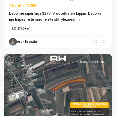
4€
/m² + TVSH
Depo me sipërfaqe 3270m² ndodhet në Lipjan. Depo ka
një hapësirë të madhe e të shfrytëzueshm
...
2
3,270.00 m
Ardit Kryeziu
Banullë
,
Lipjan
Truall
Në Shitje
Previous
Next