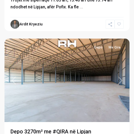
Trojet me sipërfaqe 11.65 ari, 15.40 ari dhe 73.74 ari
ndodhet në Lipjan, afër Pofix. Ka fle
...
Ardit Kryeziu
Lipjan
Depo
Me Qira
Previous
Next
Depo 3270m² me #QIRA në Lipjan