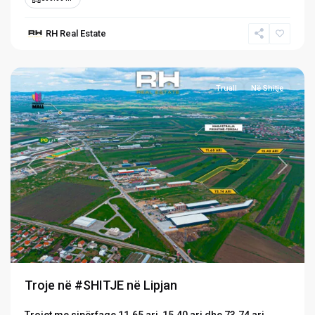
RH Real Estate
Lipjan
Truall
Në Shitje
Previous
Next
Troje në #SHITJE në Lipjan