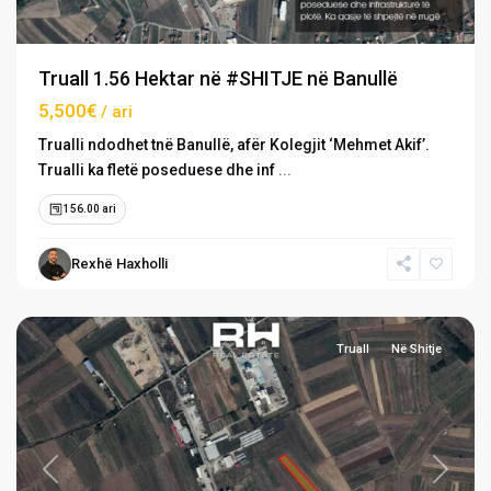
Truall 1.56 Hektar në #SHITJE në Banullë
5,500€
/ ari
Trualli ndodhet tnë Banullë, afër Kolegjit ‘Mehmet Akif’.
Trualli ka fletë poseduese dhe inf
...
156.00 ari
Gushtericë
e
Rexhë Haxholli
Ulët
,
Lipjan
Truall
Në Shitje
Previous
Next