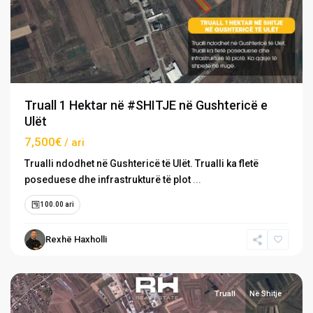
Truall 1 Hektar në #SHITJE në Gushtericë e
Ulët
7,500€
/ ari
Trualli ndodhet në Gushtericë të Ulët. Trualli ka fletë
poseduese dhe infrastrukturë të plot
...
100.00 ari
Rexhë Haxholli
Dobratin
,
Lipjan
Truall
Në Shitje