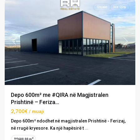
Objekt
Me Qira
Previous
Next
Depo 600m² me #QIRA në Magjistralen
Prishtinë – Feriza...
2,700€
/ muaji
Depo 600m² ndodhet në magjistralen Prishtinë - Ferizaj,
në rrugë kryesore. Ka një hapësirë t
...
2
600.00 m