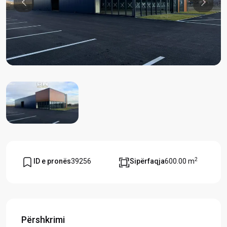
Previous
Previou
2
ID e pronës
39256
Sipërfaqja
600.00 m
Përshkrimi