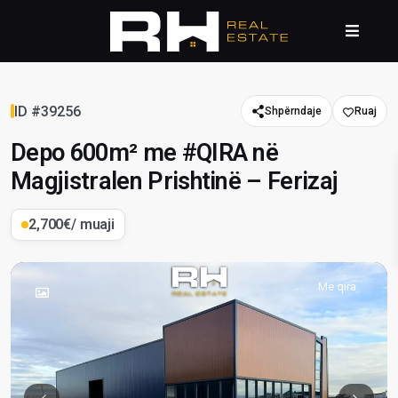
ID #39256
Shpërndaje
Depo 600m² me #QIRA në
Magjistralen Prishtinë – Ferizaj
2,700€
/ muaji
Me qira