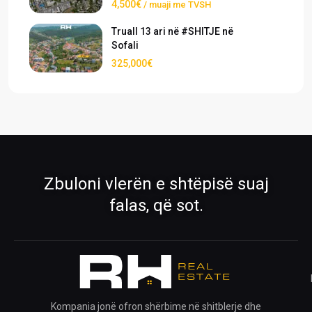
4,500€
/ muaji me TVSH
Truall 13 ari në #SHITJE në
Sofali
325,000€
›
›
Pronat
Pronat ekskluzive
Shiko pronat tona në shitje dhe qira
Oferta të përzgjedhura nga RH Real
Estate
›
›
Zbuloni vlerën e shtëpisë suaj
Rreth Nesh
Kontakti
falas, që sot.
Mëso më shumë për ekipin tonë
Na kontaktoni për çdo pyetje
›
›
Ofro pronën
Krijo kërkesë
Publiko pronën tënde me ne
Na trego çfarë prone kërkon
Kompania jonë ofron shërbime në shitblerje dhe