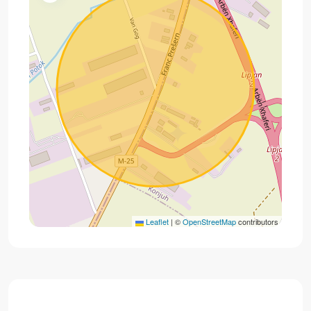
Leaflet
|
©
OpenStreetMap
contributors