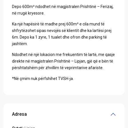
Depo 600m² ndodhet në magjistralen Prishtinë – Ferizaj,
në rrugë kryesore.
Ka një hapësirë të madhe prej 600m² e cila mund të
shfrytëzohet sipas nevojës së klientit dhe ka lartësi prej
6m. Depo ka 1 zyre, 1 tualet dhe ofron dhe parking të
jashtëm.
Ndodhet në një lokacion me frekuentim të lartë, me qasje
direkte në magjistralen Prishtinë – Lipjan, gjë që e bën të
përshtatshëm për zhvillim të veprimtarive afariste.
*Në çmim nuk përfshihet TVSH-ja.
Adresa