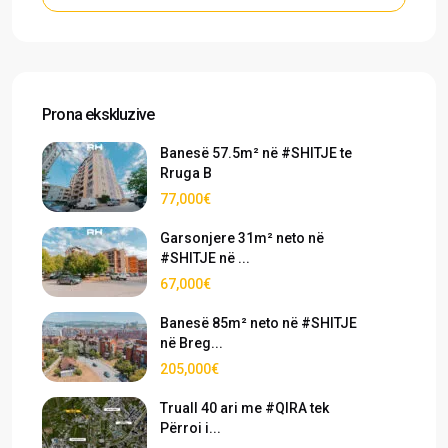
Prona ekskluzive
Banesë 57.5m² në #SHITJE te
Rruga B
77,000€
Garsonjere 31m² neto në
#SHITJE në ...
67,000€
Banesë 85m² neto në #SHITJE
në Breg...
205,000€
Truall 40 ari me #QIRA tek
Përroi i...