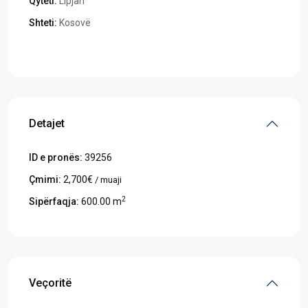
Qyteti:
Lipjan
Shteti:
Kosovë
Hapeni në Google Maps
Detajet
ID e pronës:
39256
Çmimi:
2,700€
/ muaji
2
Sipërfaqja:
600.00 m
Veçoritë