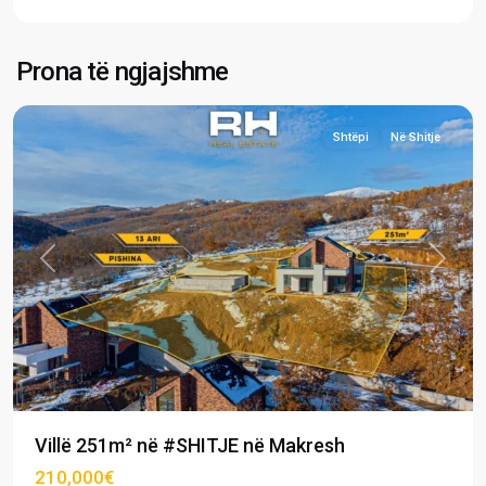
Makresh
,
Prona të ngjajshme
Novobërdë
Shtëpi
Në Shitje
Previous
Next
Villë 251m² në #SHITJE në Makresh
210,000€