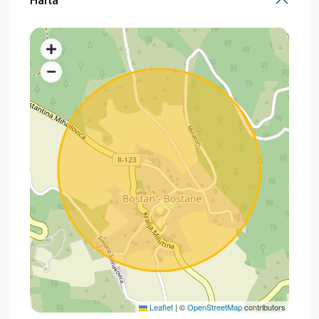
Harta
Leaflet
|
©
OpenStreetMap
contributors