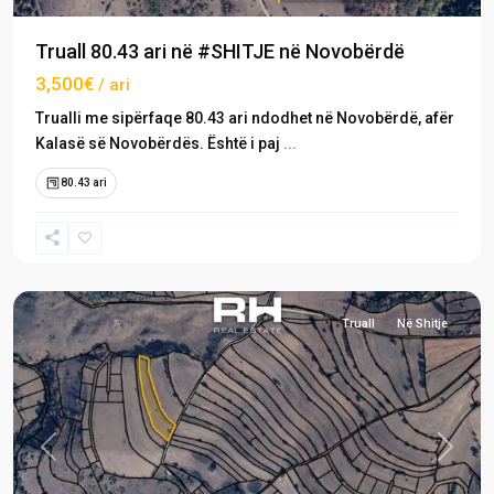
Truall 80.43 ari në #SHITJE në Novobërdë
3,500€
/ ari
​Trualli me sipërfaqe 80.43 ari ndodhet në Novobërdë, afër
Kalasë së Novobërdës. Është i paj
...
80.43 ari
Izvor
,
Novobërdë
Truall
Në Shitje
Previous
Next