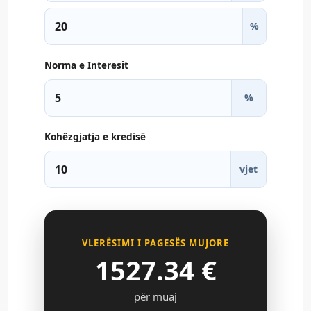
%
Norma e Interesit
%
Kohëzgjatja e kredisë
vjet
VLERËSIMI I PAGESËS MUJORE
1527.34
€
për muaj