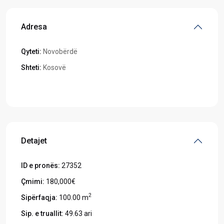
Adresa
Qyteti:
Novobërdë
Shteti:
Kosovë
Hapeni në Google Maps
Detajet
ID e pronës:
27352
Çmimi:
180,000€
2
Sipërfaqja:
100.00 m
Sip. e truallit:
49.63 ari