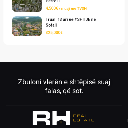
Përroi i...
4,500€
/ muaji me TVSH
Truall 13 ari në #SHITJE në
Sofali
325,000€
›
›
Pronat
Pronat ekskluzive
Shiko pronat tona në shitje dhe qira
Oferta të përzgjedhura nga RH Real
Estate
›
›
Zbuloni vlerën e shtëpisë suaj
Rreth Nesh
Kontakti
falas, që sot.
Mëso më shumë për ekipin tonë
Na kontaktoni për çdo pyetje
›
›
Ofro pronën
Krijo kërkesë
Publiko pronën tënde me ne
Na trego çfarë prone kërkon