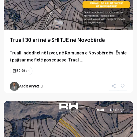
Truall 30 ari në #SHITJE në Novobërdë
Trualli ndodhet në Izvor, në Komunën e Novobërdës. Është
i pajisur me fletë poseduese. Trual
...
30.00 ari
Ardit Kryeziu
Izvor
,
Novobërdë
Truall
Në Shitje