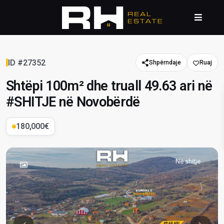
ID #27352
Shpërndaje
Shtëpi 100m² dhe truall 49.63 ari në
#SHITJE në Novobërdë
180,000€
Në shitje