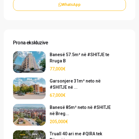
WhatsApp
Prona ekskluzive
Banesë 57.5m² në #SHITJE te
Rruga B
77,000€
Garsonjere 31m² neto në
#SHITJE në ...
67,000€
Banesë 85m² neto në #SHITJE
në Breg...
205,000€
Truall 40 ari me #QIRA tek