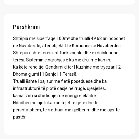
Përshkrimi
​Shtëpia me sipërfaqe 100m² dhe trualli 49.63 ari ndodhet
në Novobërdë, afër objektit të Komunës së Novobërdës.
Shtëpia është tërësisht funksionale dhe e mobiluar në
tërësi. Sistemin e ngrohjes e ka me dru, me kamin.
Ka këtë rënditje: Qëndrimi ditor | Kuzhinë me tryezari | 2
Dhoma gjumi | 1 Banjo | 1 Terasë.
Trualli është i pajisur me fletë poseduese dhe ka
infrastrukturë të plotë qasje në rrugë, ujësjellës,
kanializim si dhe lidhje me energji elektrike.
Ndodhen në një lokacion tejet të qetë dhe të
përshtatshëm, të rrethuar me gjelbërim dhe me ajër të
pastër.