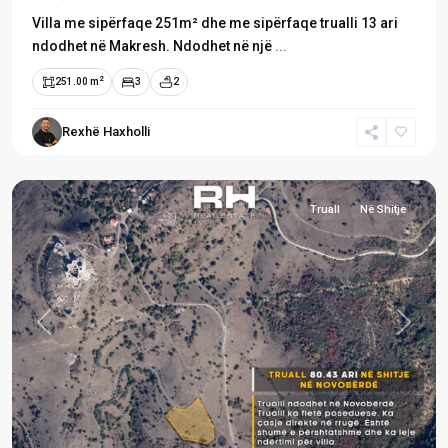
Villa me sipërfaqe 251m² dhe me sipërfaqe trualli 13 ari
ndodhet në Makresh. Ndodhet në një
...
2
251.00 m
3
2
Rexhë Haxholli
Novobërdë
Truall
Në Shitje
Previous
Next