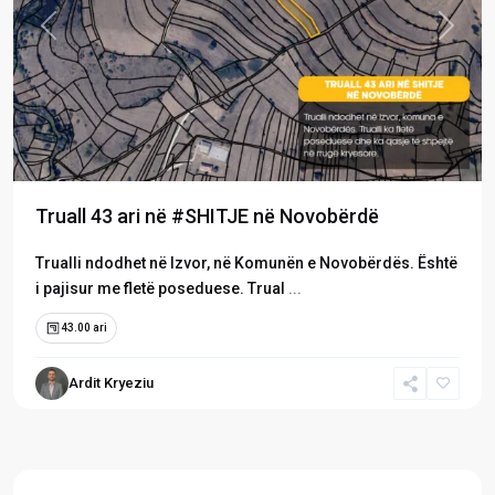
Previous
Next
Truall 43 ari në #SHITJE në Novobërdë
Trualli ndodhet në Izvor, në Komunën e Novobërdës. Është
i pajisur me fletë poseduese. Trual
...
43.00 ari
Ardit Kryeziu