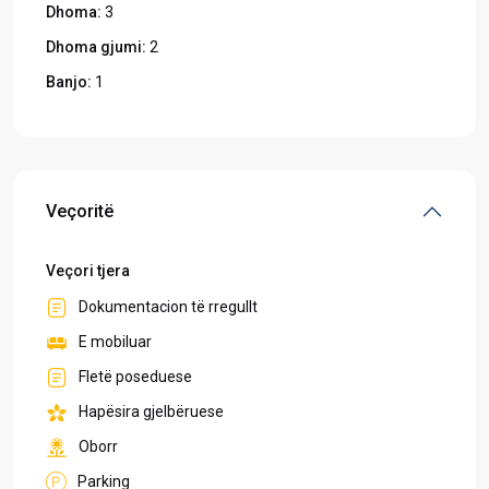
Dhoma:
3
Dhoma gjumi:
2
Banjo:
1
Veçoritë
Veçori tjera
Dokumentacion të rregullt
E mobiluar
Fletë poseduese
Hapësira gjelbëruese
Oborr
Parking