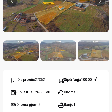
Previous
Previou
2
ID e pronës
27352
Sipërfaqja
100.00 m
Sip. e truallit
49.63 ari
Dhoma
3
Dhoma gjumi
2
Banjo
1