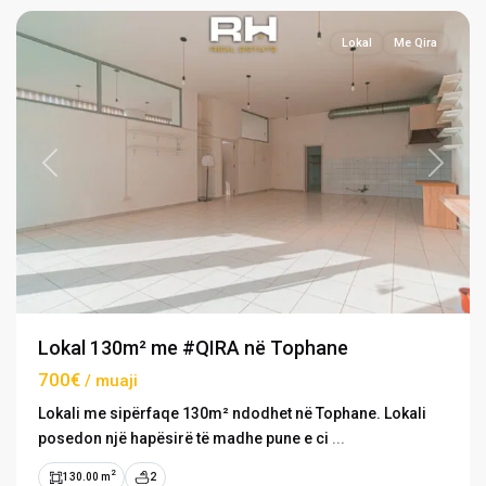
Lokal
Me Qira
Previous
Next
Lokal 130m² me #QIRA në Tophane
700€
/ muaji
Lokali me sipërfaqe 130m² ndodhet në Tophane. Lokali
posedon një hapësirë të madhe pune e ci
...
2
130.00 m
2