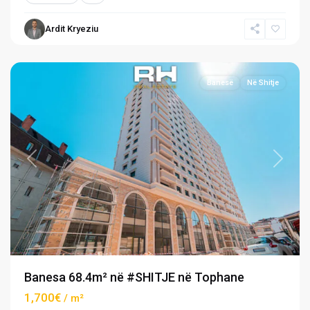
Ardit Kryeziu
Tophane
,
Prishtinë
Banesë
Në Shitje
Previous
Next
Banesa 68.4m² në #SHITJE në Tophane
1,700€
/ m²