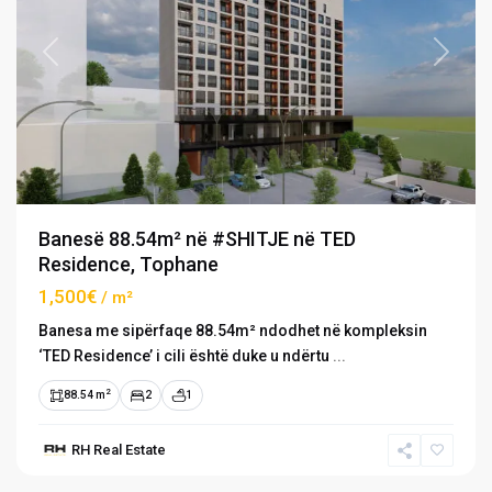
Previous
Next
Banesë 88.54m² në #SHITJE në TED
Residence, Tophane
1,500€
/ m²
Banesa me sipërfaqe 88.54m² ndodhet në kompleksin
‘TED Residence’ i cili është duke u ndërtu
...
2
88.54 m
2
1
RH Real Estate
Tophane
,
Prishtinë