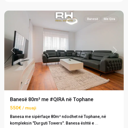
Prishtinë
Banesë
Me Qira
Previous
Next
Banesë 80m² me #QIRA në Tophane
550€
/ muaji
Banesa me sipërfaqe 80m² ndodhet në Tophane, në
kompleksin "Durguti Towers". Banesa është e
...