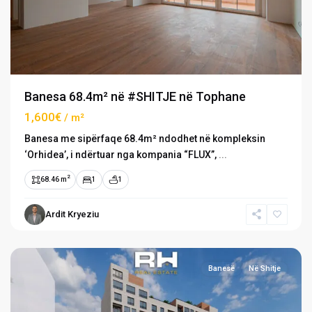
Banesa 68.4m² në #SHITJE në Tophane
1,600€
/ m²
Banesa me sipërfaqe 68.4m² ndodhet në kompleksin
‘Orhidea’, i ndërtuar nga kompania “FLUX”,
...
2
68.46 m
1
1
Ardit Kryeziu
Tophane
,
Prishtinë
Banesë
Në Shitje