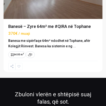
Banesë – Zyre 64m² me #QIRA në Tophane
370€
/ muaji
Banesa me sipërfaqe 64m² ndodhet në Tophane, afër
Kolegjit Riinvest. Banesa ka sistemin e ng
...
2
64.00 m
1
›
›
Pronat
Pronat ekskluzive
Shiko pronat tona në shitje dhe qira
Oferta të përzgjedhura nga RH Real
Estate
›
›
Zbuloni vlerën e shtëpisë suaj
Rreth Nesh
Kontakti
falas, që sot.
Mëso më shumë për ekipin tonë
Na kontaktoni për çdo pyetje