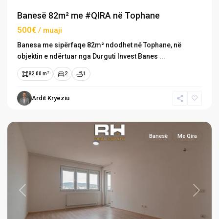
Banesë 82m² me #QIRA në Tophane
500€
/ muaji
Banesa me sipërfaqe 82m² ndodhet në Tophane, në
objektin e ndërtuar nga Durguti Invest Banes
...
2
82.00 m
2
1
Ardit Kryeziu
Tophane
,
Prishtinë
Banesë
Me Qira
Previous
Next