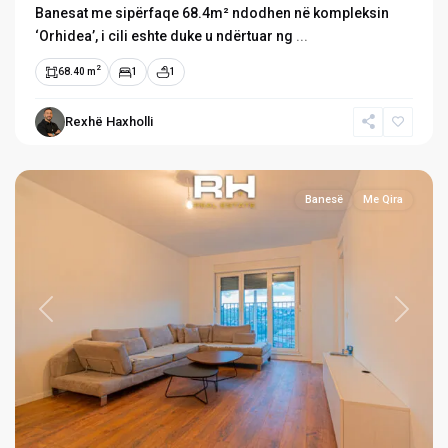
Banesat me sipërfaqe 68.4m² ndodhen në kompleksin
‘Orhidea’, i cili eshte duke u ndërtuar ng
...
2
68.40 m
1
1
Rexhë Haxholli
Tophane
,
Prishtinë
Banesë
Me Qira
Previous
Next