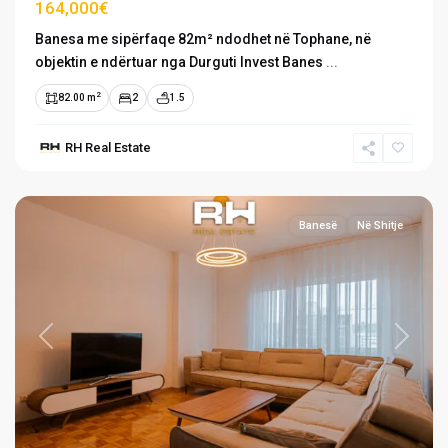
164,000€
Banesa me sipërfaqe 82m² ndodhet në Tophane, në
objektin e ndërtuar nga Durguti Invest Banes
...
2
82.00 m
2
1.5
RH Real Estate
Tophane
,
Prishtinë
Banesë
Në Shitje
Previous
Next