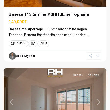
Banesë 113.5m² në #SHITJE në Tophane
140,000€
Banesa me sipërfaqe 113.5m² ndodhet në lagjen
Tophane. Banesa është tërësisht e mobiluar dhe
...
2
113.50 m
3
1.5
Ardit Kryeziu
Tophane
,
Prishtinë
Banesë
Në Shitje
Previous
Next