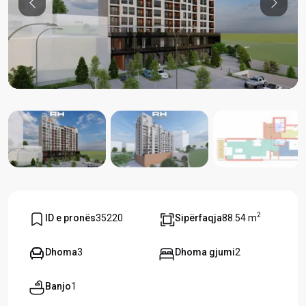
Previous
Previou
2
ID e pronës
35220
Sipërfaqja
88.54 m
Dhoma
3
Dhoma gjumi
2
Banjo
1