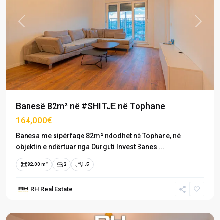
Previous
Next
Banesë 82m² në #SHITJE në Tophane
164,000€
Banesa me sipërfaqe 82m² ndodhet në Tophane, në
objektin e ndërtuar nga Durguti Invest Banes
...
2
82.00 m
2
1.5
RH Real Estate
Tophane
,
Prishtinë