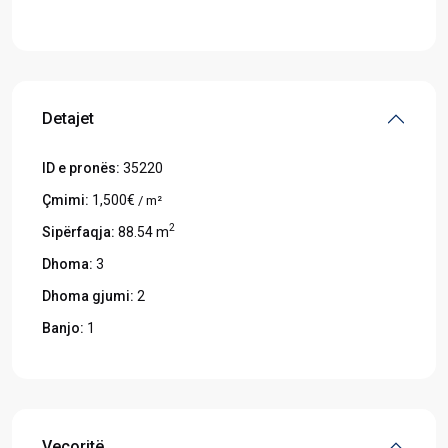
Hapeni në Google Maps
Detajet
ID e pronës:
35220
Çmimi:
1,500€
/ m²
2
Sipërfaqja:
88.54 m
Dhoma:
3
Dhoma gjumi:
2
Banjo:
1
Veçoritë