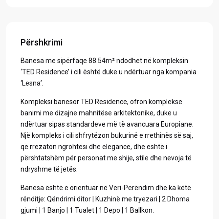
Përshkrimi
Banesa me sipërfaqe 88.54m² ndodhet në kompleksin
‘TED Residence’ i cili është duke u ndërtuar nga kompania
‘Lesna’.
Kompleksi banesor TED Residence, ofron komplekse
banimi me dizajne mahnitëse arkitektonike, duke u
ndërtuar sipas standardeve më të avancuara Europiane.
Një kompleks i cili shfrytëzon bukurinë e rrethinës së saj,
që rrezaton ngrohtësi dhe elegancë, dhe është i
përshtatshëm për personat me shije, stile dhe nevoja të
ndryshme të jetës.
Banesa është e orientuar në Veri-Perëndim dhe ka këtë
rënditje: Qëndrimi ditor | Kuzhinë me tryezari | 2 Dhoma
gjumi | 1 Banjo | 1 Tualet | 1 Depo | 1 Ballkon.