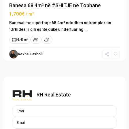
Banesa 68.4m² në #SHITJE në Tophane
1,700€
/ m²
Banesat me sipërfaqe 68.4m² ndodhen në kompleksin
‘Orhidea’, i cili eshte duke u ndërtuar ng
...
2
68.40 m
1
1
Rexhë Haxholli
RH Real Estate