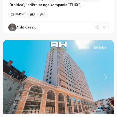
‘Orhidea’, i ndërtuar nga kompania “FLUX”,
...
2
68.46 m
1
1
Ardit Kryeziu
Tophane
,
Prishtinë
Banesë
Në Shitje
Previous
Next