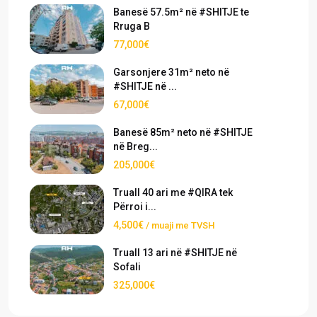
Banesë 57.5m² në #SHITJE te
Rruga B
77,000€
Garsonjere 31m² neto në
#SHITJE në ...
67,000€
Banesë 85m² neto në #SHITJE
në Breg...
205,000€
Truall 40 ari me #QIRA tek
Përroi i...
4,500€
/ muaji me TVSH
Truall 13 ari në #SHITJE në
Sofali
325,000€
›
›