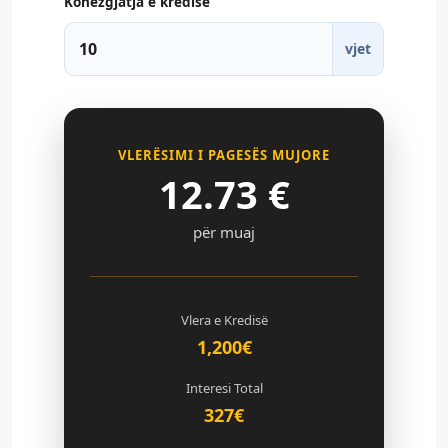
Kohëzgjatja e kredisë
vjet
VLERËSIMI I PAGESËS MUJORE
12.73
€
për muaj
Vlera e Kredisë
1,200€
Interesi Total
327€