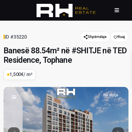
ID #35220
Shpërndaje
Banesë 88.54m² në #SHITJE në TED
Residence, Tophane
1,500€
/ m²
Në shitje