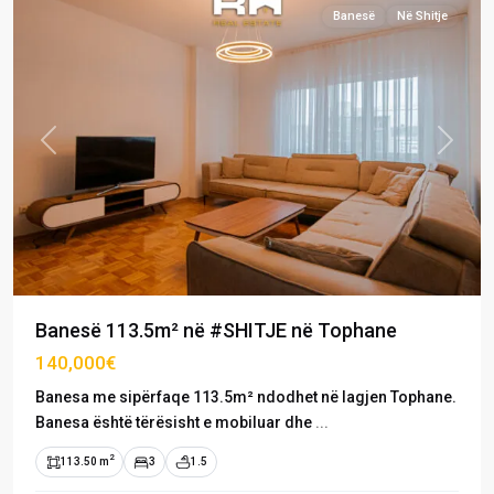
Banesë
Në Shitje
Previous
Next
Banesë 113.5m² në #SHITJE në Tophane
140,000€
Banesa me sipërfaqe 113.5m² ndodhet në lagjen Tophane.
Banesa është tërësisht e mobiluar dhe
...
2
113.50 m
3
1.5