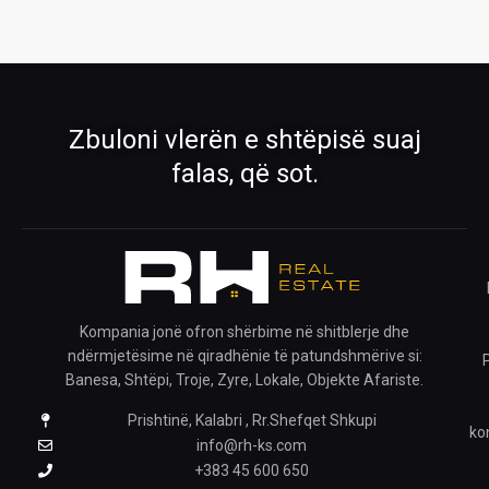
Pronat
Pronat ekskluzive
Shiko pronat tona në shitje dhe qira
Oferta të përzgjedhura nga RH Real
Estate
›
›
Zbuloni vlerën e shtëpisë suaj
Rreth Nesh
Kontakti
falas, që sot.
Mëso më shumë për ekipin tonë
Na kontaktoni për çdo pyetje
›
›
Ofro pronën
Krijo kërkesë
Publiko pronën tënde me ne
Na trego çfarë prone kërkon
Kompania jonë ofron shërbime në shitblerje dhe
ndërmjetësime në qiradhënie të patundshmërive si:
›
Banesa, Shtëpi, Troje, Zyre, Lokale, Objekte Afariste.
Prishtinë, Kalabri , Rr.Shefqet Shkupi
Pronat e ruajtura
ko
Shiko pronat që i ke ruajtur
info@rh-ks.com
+383 45 600 650