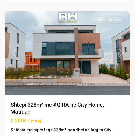
Prishtinë
Shtëpi
Me Qira
Previous
Next
Shtëpi 328m² me #QIRA në City Home,
Matiqan
2,200€
/ muaji
Shtëpia me sipërfaqe 328m² ndodhet në lagjen City