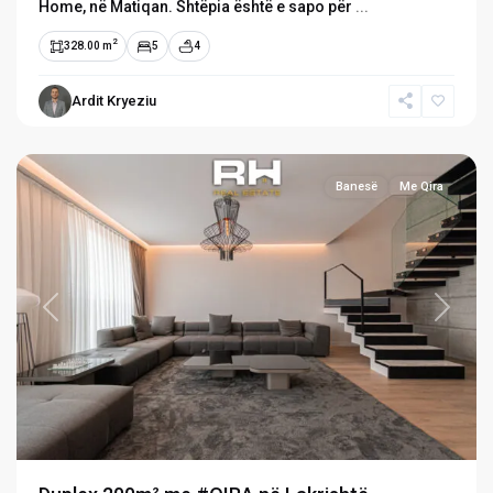
Home, në Matiqan. Shtëpia është e sapo për
...
2
328.00 m
5
4
Ardit Kryeziu
Lakrishtë
,
Prishtinë
Banesë
Me Qira
Previous
Next