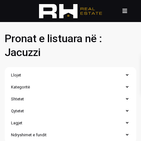
Pronat e listuara në :
Jacuzzi
Llojet
Kategoritë
Shtetet
Qytetet
Lagjet
Ndryshimet e fundit
Matiçan
,