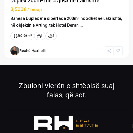
Duplex 200m² me #QIRA në Lakrishtë
3,500€
/ muaji
Banesa Duplex me sipërfaqe 200m² ndodhet në Lakrishtë,
në objektin e Arting, tek Hotel Deran
...
2
200.00 m
1
2
›
›
Rexhë Haxholli
Pronat
Pronat ekskluzive
Shiko pronat tona në shitje dhe qira
Oferta të përzgjedhura nga RH Real
Estate
›
›
Zbuloni vlerën e shtëpisë suaj
Rreth Nesh
Kontakti
falas, që sot.
Mëso më shumë për ekipin tonë
Na kontaktoni për çdo pyetje
›
›
Ofro pronën
Krijo kërkesë
Publiko pronën tënde me ne
Na trego çfarë prone kërkon