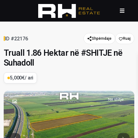
ID #22176
Shpërndaje
Truall 1.86 Hektar në #SHITJE në
Suhadoll
5,000€
/ ari
Në shitje