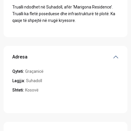
Trualli ndodhet në Suhadoll, afër ‘Marigona Residence’.
Trualli ka fletë poseduese dhe infrastrukturë të plotë. Ka
qasje të shpejtë në rrugë kryesore.
Adresa
Qyteti:
Graçanicë
Lagjja:
Suhadoll
Shteti:
Kosovë
Hapeni në Google Maps