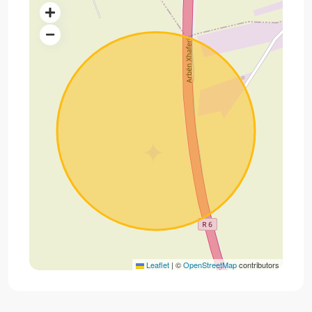
Leaflet
|
©
OpenStreetMap
contributors