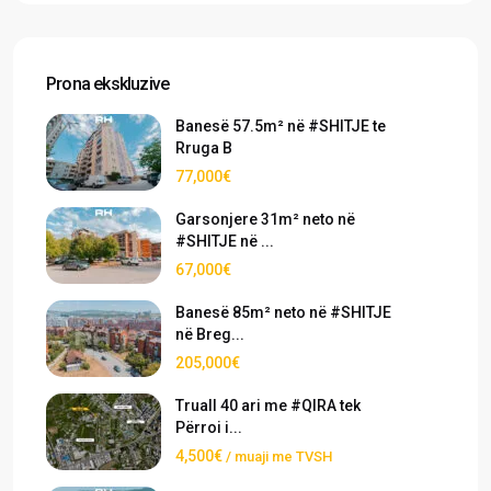
Prona ekskluzive
Banesë 57.5m² në #SHITJE te
Rruga B
77,000€
Garsonjere 31m² neto në
#SHITJE në ...
67,000€
Banesë 85m² neto në #SHITJE
në Breg...
205,000€
Truall 40 ari me #QIRA tek
Përroi i...
4,500€
/ muaji me TVSH