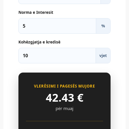
Norma e Interesit
%
Kohëzgjatja e kredisë
vjet
VLERËSIMI I PAGESËS MUJORE
42.43
€
për muaj