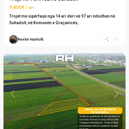
9,800€
/ ari
Trojet me sipërfaqe nga 14 ari deri në 97 ari ndodhen në
Suhadoll, në Komunën e Graçanicës,
...
Rexhë Haxholli
Suhadoll
,
Graçanicë
Truall
Në Shitje
Previous
Next