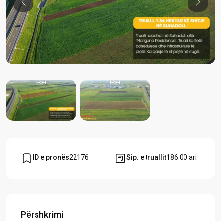
Previous
Previou
ID e pronës
22176
Sip. e truallit
186.00 ari
Përshkrimi