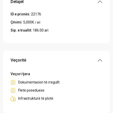
Detajet
ID e pronës:
22176
Çmimi:
5,000€
/ ari
Sip. e truallit:
186.00 ari
Veçoritë
Veçori tjera
Dokumentacion të rregullt
Fletë poseduese
Infrastrukturë të plotë