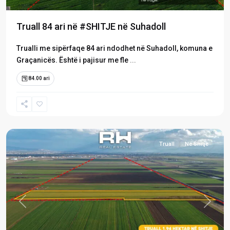
Truall 84 ari në #SHITJE në Suhadoll
Trualli me sipërfaqe 84 ari ndodhet në Suhadoll, komuna e
Graçanicës. Është i pajisur me fle
...
84.00 ari
Suhadoll
,
Graçanicë
Truall
Në Shitje
Previous
Next