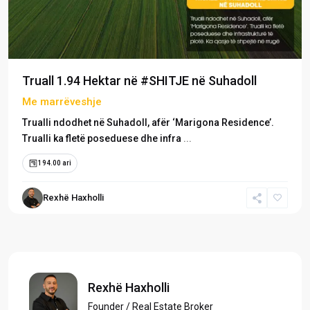
Truall 1.94 Hektar në #SHITJE në Suhadoll
Me marrëveshje
Trualli ndodhet në Suhadoll, afër ‘Marigona Residence’.
Trualli ka fletë poseduese dhe infra
...
194.00 ari
Rexhë Haxholli
Rexhë Haxholli
Founder / Real Estate Broker