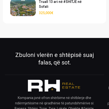
Truall 13 ari në #SHITJE në
Sofali
325,000€
›
›
Pronat
Pronat ekskluzive
Shiko pronat tona në shitje dhe qira
Oferta të përzgjedhura nga RH Real
Estate
›
›
Zbuloni vlerën e shtëpisë suaj
Rreth Nesh
Kontakti
falas, që sot.
Mëso më shumë për ekipin tonë
Na kontaktoni për çdo pyetje
›
›
Ofro pronën
Krijo kërkesë
Publiko pronën tënde me ne
Na trego çfarë prone kërkon
Kompania jonë ofron shërbime në shitblerje dhe
ndërmjetësime në qiradhënie të patundshmërive si:
›
Banesa, Shtëpi, Troje, Zyre, Lokale, Objekte Afariste.