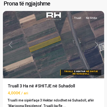
Suhadoll
,
Prona të ngjajshme
Graçanicë
Truall
Në Shitje
Previous
Next
Truall 3 Ha në #SHITJE në Suhadoll
4,000€
/ ari
Trualli me sipërfaqe 3 Hektar ndodhet në Suhadoll, afër
‘Marigona Residence’. Trualli ka fle
...