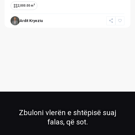
2
2,000.00 m
Ardit Kryeziu
›
›
Pronat
Pronat ekskluzive
Shiko pronat tona në shitje dhe qira
Oferta të përzgjedhura nga RH Real
Estate
›
›
Zbuloni vlerën e shtëpisë suaj
Rreth Nesh
Kontakti
falas, që sot.
Mëso më shumë për ekipin tonë
Na kontaktoni për çdo pyetje