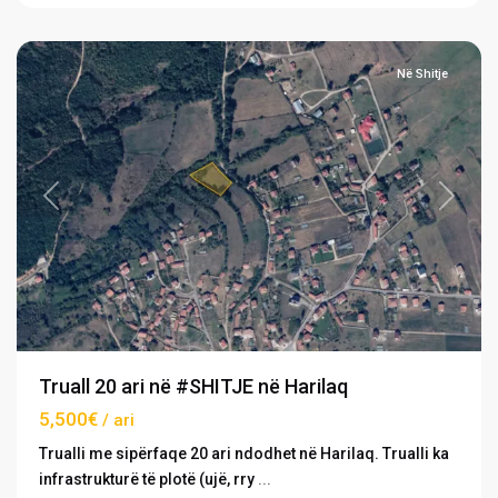
Harilaq
Në Shitje
Previous
Next
Truall 20 ari në #SHITJE në Harilaq
5,500€
/ ari
Trualli me sipërfaqe 20 ari ndodhet në Harilaq. Trualli ka
infrastrukturë të plotë (ujë, rry
...