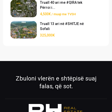
Truall 40 ari me #QIRA tek
Përroi i...
4,500€
/ muaji me TVSH
Truall 13 ari në #SHITJE në
Sofali
325,000€
›
›
Pronat
Pronat ekskluzive
Shiko pronat tona në shitje dhe qira
Oferta të përzgjedhura nga RH Real
Estate
›
›
Zbuloni vlerën e shtëpisë suaj
Rreth Nesh
Kontakti
falas, që sot.
Mëso më shumë për ekipin tonë
Na kontaktoni për çdo pyetje
›
›