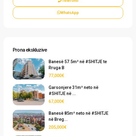
Telefono
WhatsApp
Prona ekskluzive
Banesë 57.5m² në #SHITJE te
Rruga B
77,000€
Garsonjere 31m² neto në
#SHITJE në ...
67,000€
Banesë 85m² neto në #SHITJE
në Breg...
205,000€