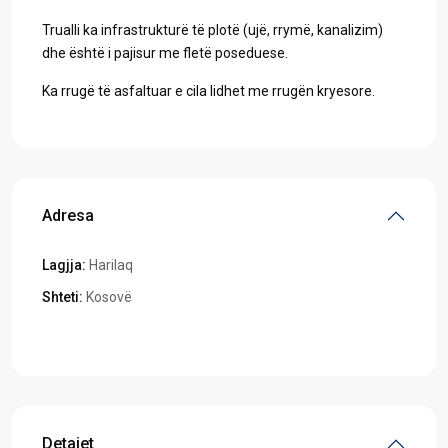
Trualli ka infrastrukturë të plotë (ujë, rrymë, kanalizim)
dhe është i pajisur me fletë poseduese.
Ka rrugë të asfaltuar e cila lidhet me rrugën kryesore.
Adresa
Lagjja:
Harilaq
Shteti:
Kosovë
Hapeni në Google Maps
Detajet