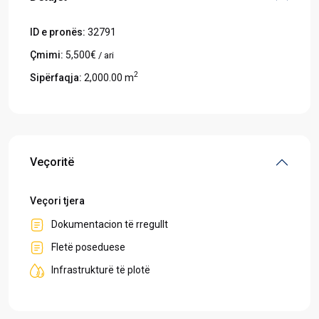
ID e pronës:
32791
Çmimi:
5,500€
/ ari
2
Sipërfaqja:
2,000.00 m
Veçoritë
Veçori tjera
Dokumentacion të rregullt
Fletë poseduese
Infrastrukturë të plotë