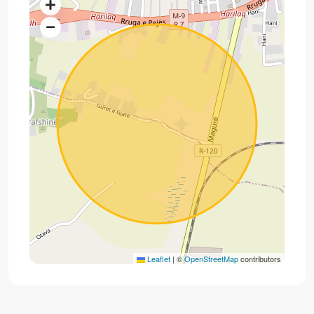
Leaflet
|
©
OpenStreetMap
contributors