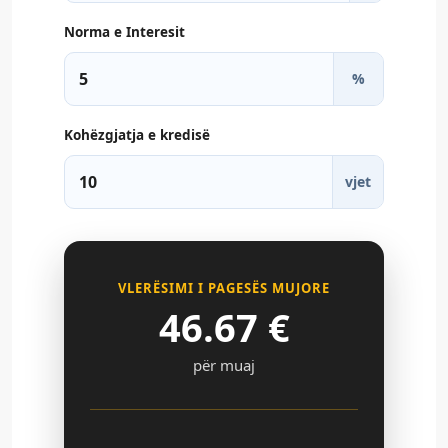
Norma e Interesit
%
Kohëzgjatja e kredisë
vjet
VLERËSIMI I PAGESËS MUJORE
46.67
€
për muaj