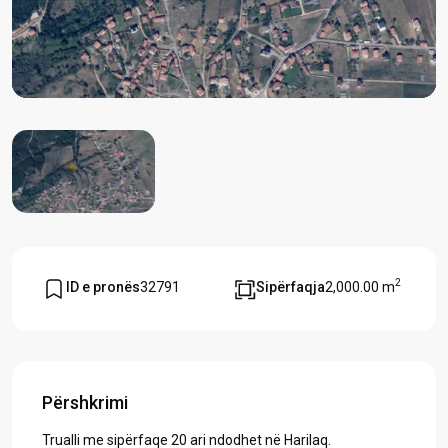
2
ID e pronës
32791
Sipërfaqja
2,000.00 m
Përshkrimi
Trualli me sipërfaqe 20 ari ndodhet në Harilaq.