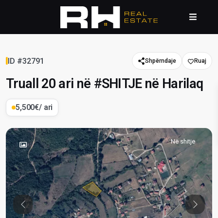
ID #32791
Shpërndaje
Truall 20 ari në #SHITJE në Harilaq
5,500€
/ ari
Në shitje
Previous
Previou