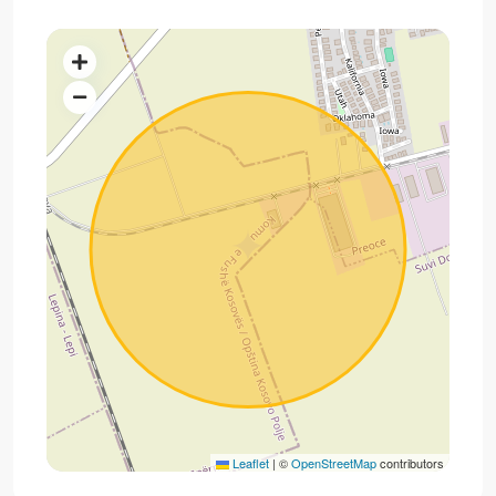
Leaflet
|
©
OpenStreetMap
contributors
Miradi
e