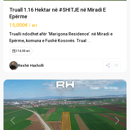
Truall 1.16 Hektar në #SHITJE në Miradi E
Epërme
15,000€
/ ari
Trualli ndodhet afër ‘Marigona Residence’. në Miradi e
Epërme, komuna e Fushë Kosovës. Trual
...
Miradi
116.00 ari
e
Epërme
,
Rexhë Haxholli
Fushë
Kosovë
Truall
Në Shitje
Previous
Next