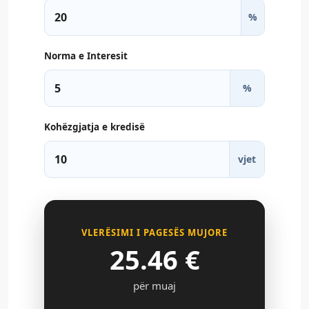
%
Norma e Interesit
%
Kohëzgjatja e kredisë
vjet
VLERËSIMI I PAGESËS MUJORE
25.46
€
për muaj