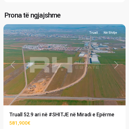
Epërme
,
Fushë
Prona të ngjajshme
Kosovë
Truall
Në Shitje
Previous
Next
Truall 52.9 ari në #SHITJE në Miradi e Epërme
581,900€