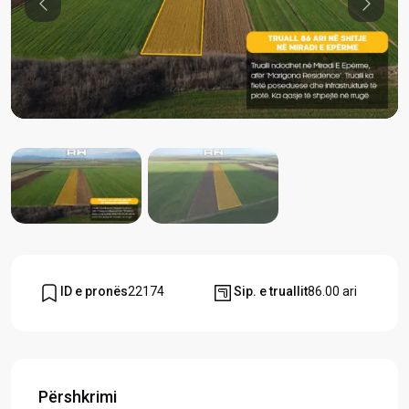
Previous
Previou
ID e pronës
22174
Sip. e truallit
86.00 ari
Përshkrimi