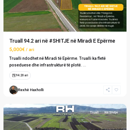
Truall 94.2 ari në #SHITJE në Miradi E Epërme
5,000€
/ ari
Marigona
Trualli ndodhet në Miradi të Epërme. Trualli ka fletë
Residence
,
poseduese dhe infrastrukturë të plotë.
...
Miradi
94.20 ari
e
Epërme
,
Rexhë Haxholli
Fushë
Kosovë
Truall
Në Shitje