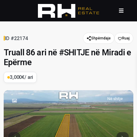
ID #22174
Shpërndaje
Truall 86 ari në #SHITJE në Miradi e
Epërme
3,000€
/ ari
Në shitje