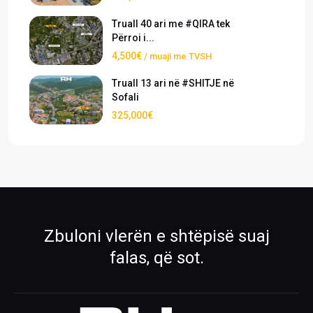
Truall 40 ari me #QIRA tek
Përroi i...
4,500€
/ muaji me TVSH
Truall 13 ari në #SHITJE në
Sofali
325,000€
›
›
Pronat
Pronat ekskluzive
Shiko pronat tona në shitje dhe qira
Oferta të përzgjedhura nga RH Real
Estate
›
›
Zbuloni vlerën e shtëpisë suaj
Rreth Nesh
Kontakti
falas, që sot.
Mëso më shumë për ekipin tonë
Na kontaktoni për çdo pyetje
›
›