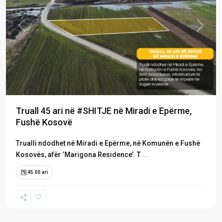
Previous
Next
Truall 45 ari në #SHITJE në Miradi e Epërme,
Fushë Kosovë
Trualli ndodhet në Miradi e Epërme, në Komunën e Fushë
Kosovës, afër ‘Marigona Residence’. T
...
45.00 ari