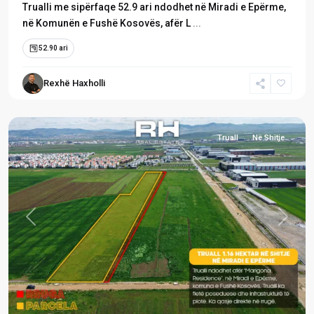
Trualli me sipërfaqe 52.9 ari ndodhet në Miradi e Epërme,
në Komunën e Fushë Kosovës, afër L
...
Miradi
52.90 ari
e
Epërme
,
Rexhë Haxholli
Fushë
Kosovë
Truall
Në Shitje
Previous
Next