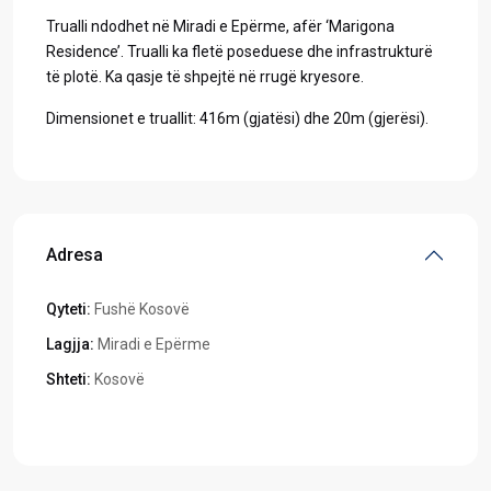
Trualli ndodhet në Miradi e Epërme, afër ‘Marigona
Residence’. Trualli ka fletë poseduese dhe infrastrukturë
të plotë. Ka qasje të shpejtë në rrugë kryesore.
Dimensionet e truallit: 416m (gjatësi) dhe 20m (gjerësi).
Adresa
Qyteti:
Fushë Kosovë
Lagjja:
Miradi e Epërme
Shteti:
Kosovë
Hapeni në Google Maps