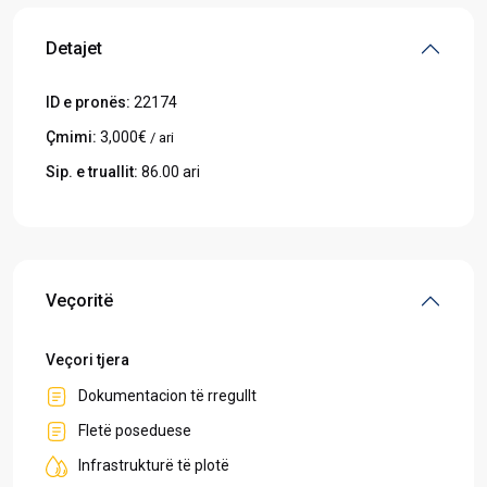
Detajet
ID e pronës:
22174
Çmimi:
3,000€
/ ari
Sip. e truallit:
86.00 ari
Veçoritë
Veçori tjera
Dokumentacion të rregullt
Fletë poseduese
Infrastrukturë të plotë