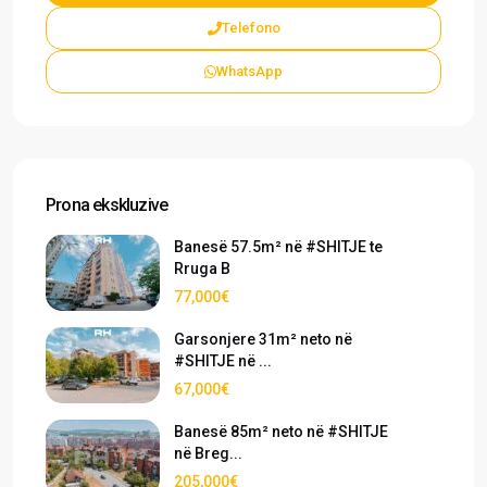
Telefono
WhatsApp
Prona ekskluzive
Banesë 57.5m² në #SHITJE te
Rruga B
77,000€
Garsonjere 31m² neto në
#SHITJE në ...
67,000€
Banesë 85m² neto në #SHITJE
në Breg...
205,000€