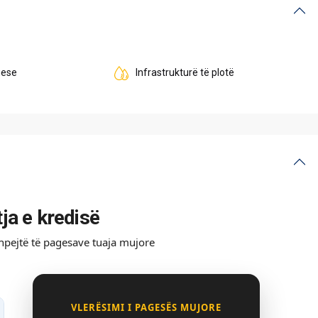
uese
Infrastrukturë të plotë
tja e kredisë
shpejtë të pagesave tuaja mujore
VLERËSIMI I PAGESËS MUJORE