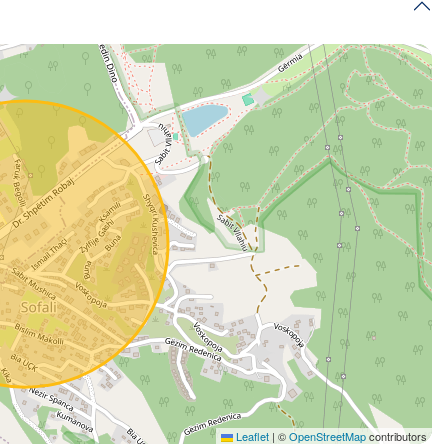
Leaflet
|
©
OpenStreetMap
contributors