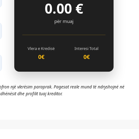
0.00
€
për muaj
Vlera e Kredisë
Interesi Total
0€
0€
 ofron një vlerësim paraprak. Pagesat reale mund të ndryshojnë në
hënësit dhe profilit tuaj kreditor.