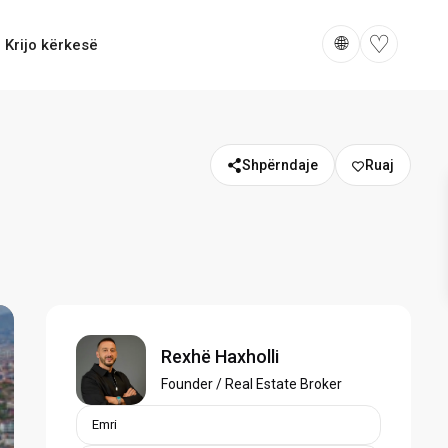
♡
🌐
Krijo kërkesë
Shpërndaje
Rexhë Haxholli
Founder / Real Estate Broker