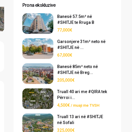
Prona ekskluzive
Banesë 57.5m² në
#SHITJE te Rruga B
77,000€
Garsonjere 31m² neto në
#SHITJE në ...
67,000€
Banesë 85m² neto në
#SHITJE në Breg...
205,000€
Truall 40 ari me #QIRA tek
Përroi i...
4,500€
/ muaji me TVSH
Truall 13 ari në #SHITJE
në Sofali
325,000€