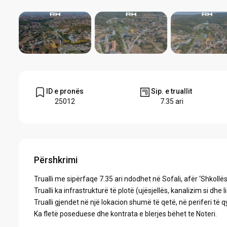
ID e pronës
Sip. e truallit
25012
7.35 ari
Përshkrimi
Trualli me sipërfaqe 7.35 ari ndodhet në Sofali, afër ‘Shkoll
Trualli ka infrastrukturë të plotë (ujësjellës, kanalizim si dhe
Trualli gjendet në një lokacion shumë të qetë, në periferi të q
Ka fletë poseduese dhe kontrata e blerjes bëhet te Noteri.