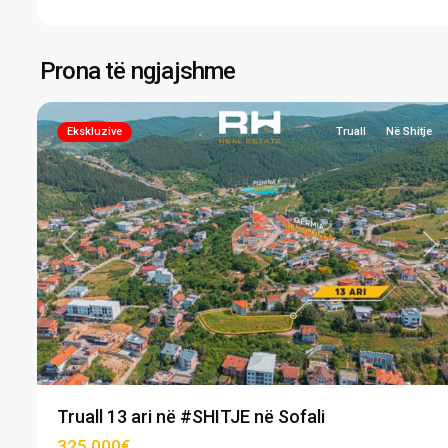
Sofali
,
Prona të ngjajshme
5
Prishtinë
Ekskluzive
Truall
Në Shitje
Previous
Ne
Truall 13 ari në #SHITJE në Sofali
325,000€