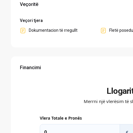
Veçoritë
Veçori tjera
Dokumentacion të rregullt
Fletë posed
Financimi
Llogari
Merrni një vlerësim të 
Vlera Totale e Pronës
€