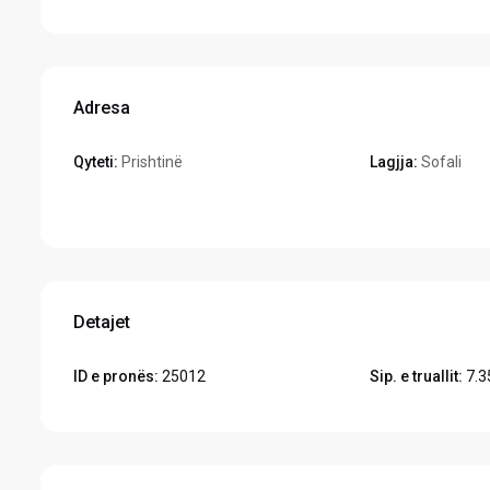
Adresa
Qyteti:
Prishtinë
Lagjja:
Sofali
Hapeni në Google Maps
Detajet
ID e pronës:
25012
Sip. e truallit:
7.3