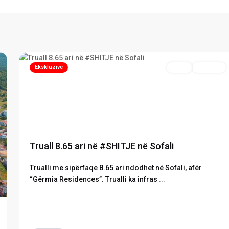
Sofali
,
4
Prishtinë
Ekskluzive
Truall
Në Shitje
Previous
Next
xt
Truall 8.65 ari në #SHITJE në Sofali
Trualli me sipërfaqe 8.65 ari ndodhet në Sofali, afër
“Gërmia Residences”. Trualli ka infras
...