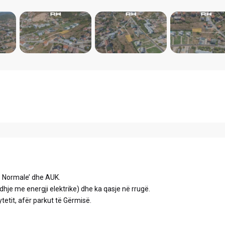
ës Normale’ dhe AUK.
 lidhje me energji elektrike) dhe ka qasje në rrugë.
ytetit, afër parkut të Gërmisë.