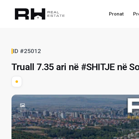
Pronat
Pr
ID #25012
Truall 7.35 ari në #SHITJE në So