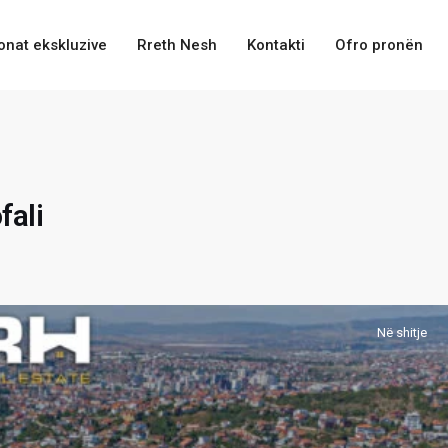
onat ekskluzive
Rreth Nesh
Kontakti
Ofro pronën
fali
Në shitje