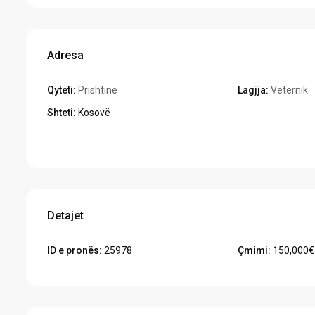
Adresa
Qyteti:
Prishtinë
Lagjja:
Veternik
Shteti:
Kosovë
Hapeni në Google Maps
Detajet
ID e pronës:
25978
Çmimi:
150,000€