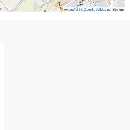
Leaflet
|
©
OpenStreetMap
contributors