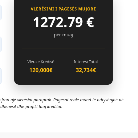
VLERËSIMI I PAGESËS MUJORE
1272.79
€
për muaj
Vlera e Kredisë
Interesi Total
120,000€
32,734€
 ofron një vlerësim paraprak. Pagesat reale mund të ndryshojnë në
hënësit dhe profilit tuaj kreditor.