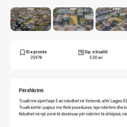
ID e pronës
Sip. e truallit
25978
5.00 ari
Përshkrimi
Trualli me sipërfaqe 5 ari ndodhet në Veternik, afër Lagjes 0
Trualli është i pajisur me fletë poseduese, leje ndërtimi dhe k
Ndodhet në një zonë të destinuar për ndërtim të shtëpisë, në