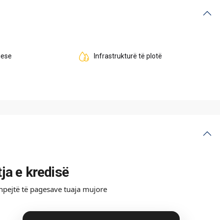
uese
Infrastrukturë të plotë
tja e kredisë
shpejtë të pagesave tuaja mujore