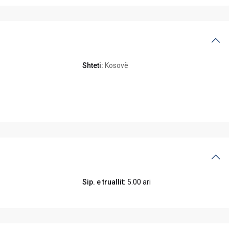
Shteti:
Kosovë
Sip. e truallit:
5.00 ari