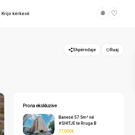
♡
🌐
Krijo kërkesë
Shpërndaje
Prona ekskluzive
Banesë 57.5m² në
#SHITJE te Rruga B
77,000€