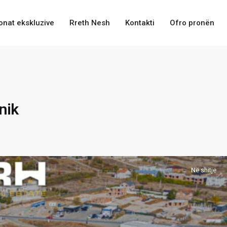
onat ekskluzive
Rreth Nesh
Kontakti
Ofro pronën
nik
Në shitje