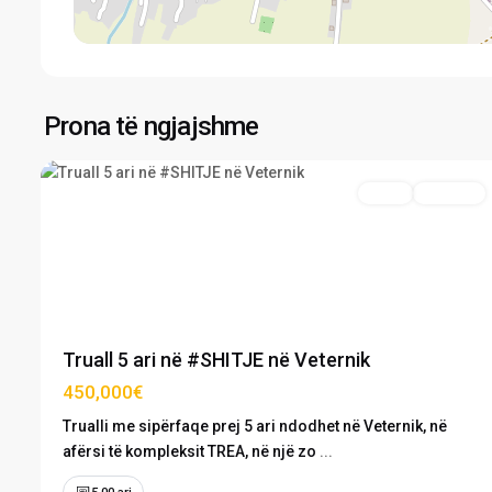
Veternik
,
Prona të ngjajshme
2
Prishtinë
Truall
Në Shitje
Previous
Next
Truall 5 ari në #SHITJE në Veternik
450,000€
Trualli me sipërfaqe prej 5 ari ndodhet në Veternik, në
afërsi të kompleksit TREA, në një zo
...