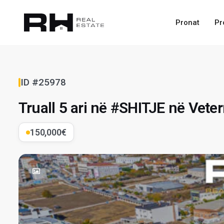
Pronat
Pr
ID #25978
Truall 5 ari në #SHITJE në Veter
150,000€