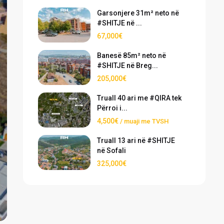
Garsonjere 31m² neto në
#SHITJE në ...
67,000€
Banesë 85m² neto në
#SHITJE në Breg...
205,000€
vious
Truall 40 ari me #QIRA tek
Përroi i...
4,500€
/ muaji me TVSH
Truall 13 ari në #SHITJE
në Sofali
325,000€