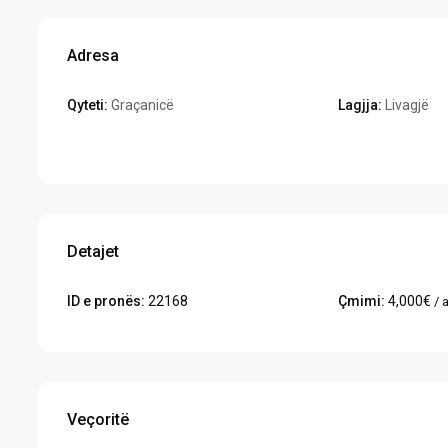
Adresa
Qyteti:
Graçanicë
Lagjja:
Livagjë
Hapeni në Google Maps
Detajet
ID e pronës:
22168
Çmimi:
4,000€
/ a
Veçoritë