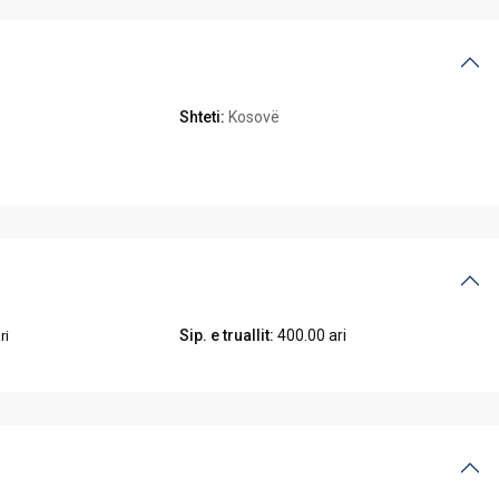
Shteti:
Kosovë
Sip. e truallit:
400.00 ari
ri