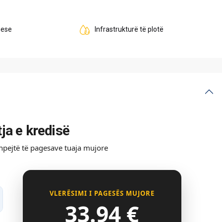
uese
Infrastrukturë të plotë
tja e kredisë
shpejtë të pagesave tuaja mujore
VLERËSIMI I PAGESËS MUJORE
33.94
€