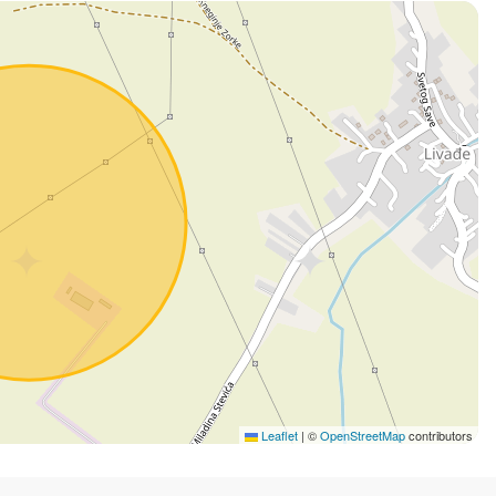
Leaflet
|
©
OpenStreetMap
contributors