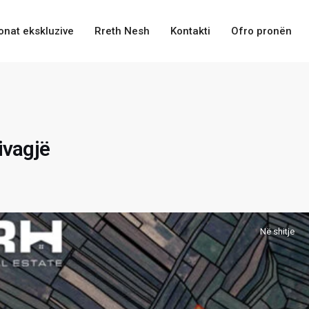
onat ekskluzive
Rreth Nesh
Kontakti
Ofro pronën
ivagjë
Në shitje