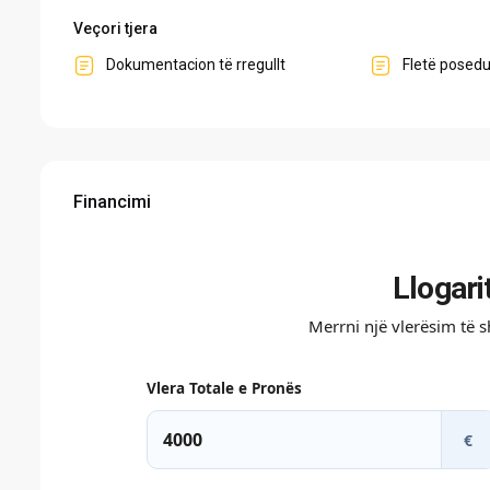
Veçori tjera
Dokumentacion të rregullt
Fletë posed
Financimi
Llogari
Merrni një vlerësim të 
Vlera Totale e Pronës
€