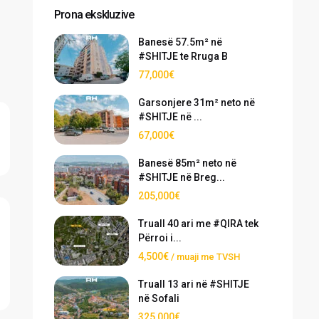
Prona ekskluzive
Banesë 57.5m² në
#SHITJE te Rruga B
77,000€
Garsonjere 31m² neto në
#SHITJE në ...
67,000€
Banesë 85m² neto në
#SHITJE në Breg...
205,000€
Truall 40 ari me #QIRA tek
Përroi i...
4,500€
/ muaji me TVSH
Truall 13 ari në #SHITJE
në Sofali
325,000€