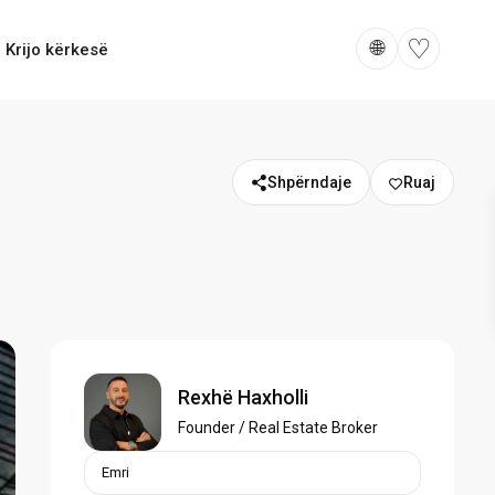
♡
🌐
Krijo kërkesë
Shpërndaje
Rexhë Haxholli
Founder / Real Estate Broker