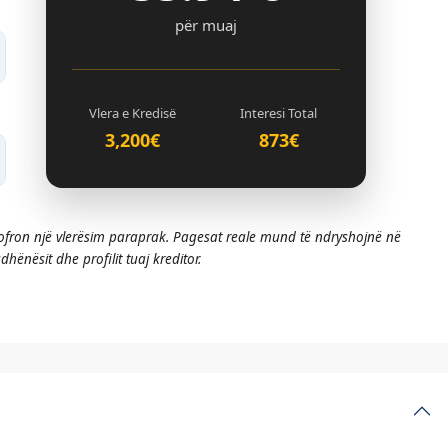
për muaj
Vlera e Kredisë
Interesi Total
3,200€
873€
 ofron një vlerësim paraprak. Pagesat reale mund të ndryshojnë në
hënësit dhe profilit tuaj kreditor.