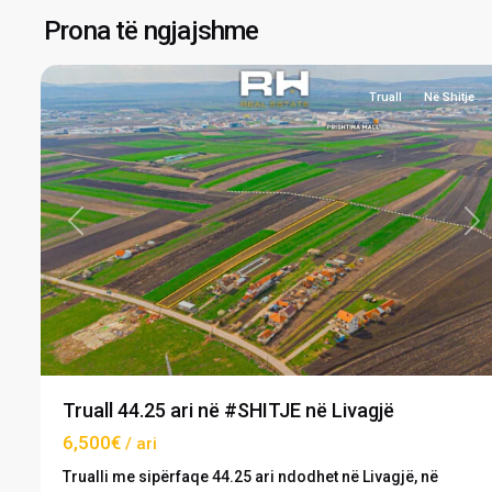
Livagjë
,
Prona të ngjajshme
6
Graçanicë
Truall
Në Shitje
Previous
Ne
Truall 44.25 ari në #SHITJE në Livagjë
6,500€
/ ari
Trualli me sipërfaqe 44.25 ari ndodhet në Livagjë, në