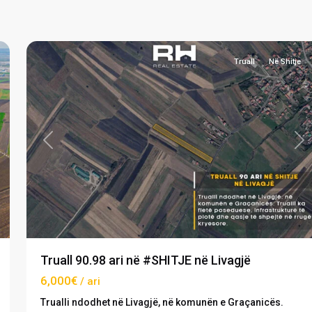
Livagjë
,
2
Graçanicë
Truall
Në Shitje
xt
Previous
Ne
Truall 90.98 ari në #SHITJE në Livagjë
6,000€
/ ari
Trualli ndodhet në Livagjë, në komunën e Graçanicës.