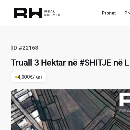
Pronat
Pr
ID #22168
Truall 3 Hektar në #SHITJE në L
4,000€
/ ari