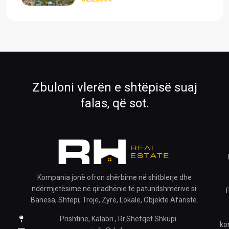
›
›
Pronat
Pronat ekskluzive
Shiko pronat tona në shitje dhe qira
Oferta të përzgjedhura nga RH Real
Estate
›
›
Zbuloni vlerën e shtëpisë suaj
Rreth Nesh
Kontakti
falas, që sot.
Mëso më shumë për ekipin tonë
Na kontaktoni për çdo pyetje
›
›
Ofro pronën
Krijo kërkesë
Publiko pronën tënde me ne
Na trego çfarë prone kërkon
Kompania jonë ofron shërbime në shitblerje dhe
ndërmjetësime në qiradhënie të patundshmërive si:
›
Banesa, Shtëpi, Troje, Zyre, Lokale, Objekte Afariste.
Prishtinë, Kalabri , Rr.Shefqet Shkupi
Pronat e ruajtura
ko
Shiko pronat që i ke ruajtur