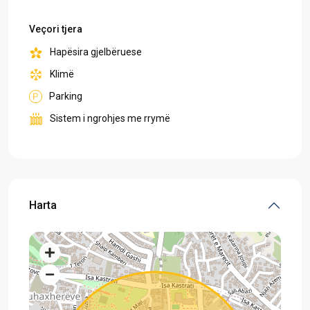
Veçori tjera
Hapësira gjelbëruese
Klimë
Parking
Sistem i ngrohjes me rrymë
Harta