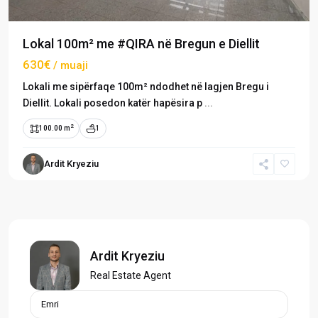
Lokal 100m² me #QIRA në Bregun e Diellit
630€
/ muaji
Lokali me sipërfaqe 100m² ndodhet në lagjen Bregu i
Diellit. Lokali posedon katër hapësira p
...
2
100.00 m
1
Ardit Kryeziu
Ardit Kryeziu
Real Estate Agent