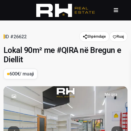
ID #26622
Shpërndaje
Lokal 90m² me #QIRA në Bregun e
Diellit
600€
/ muaji
Me qira