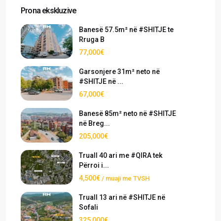
Prona ekskluzive
Banesë 57.5m² në #SHITJE te
Rruga B
77,000€
Garsonjere 31m² neto në
#SHITJE në ...
67,000€
Banesë 85m² neto në #SHITJE
në Breg...
205,000€
Truall 40 ari me #QIRA tek
Përroi i...
4,500€
/ muaji me TVSH
Truall 13 ari në #SHITJE në
Sofali
325,000€