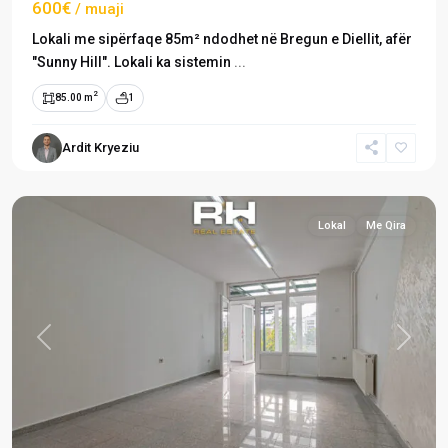
600€
/ muaji
Lokali me sipërfaqe 85m² ndodhet në Bregun e Diellit, afër
"Sunny Hill". Lokali ka sistemin
...
2
85.00 m
1
Bregu
i
Ardit Kryeziu
Diellit
,
Prishtinë
Lokal
Me Qira
Previous
Next