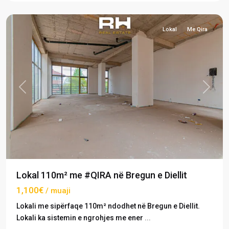
Prishtinë
Lokal
Me Qira
Previous
Next
Lokal 110m² me #QIRA në Bregun e Diellit
1,100€
/ muaji
Lokali me sipërfaqe 110m² ndodhet në Bregun e Diellit.
Lokali ka sistemin e ngrohjes me ener
...