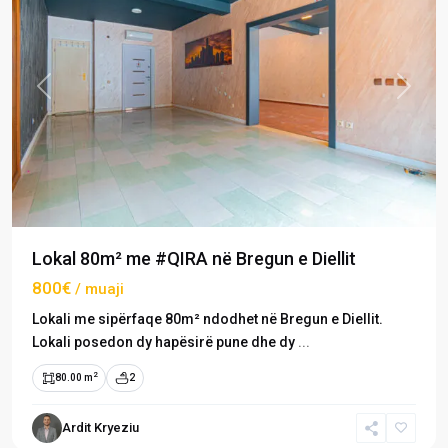
Previous
Next
Lokal 80m² me #QIRA në Bregun e Diellit
800€
/ muaji
Lokali me sipërfaqe 80m² ndodhet në Bregun e Diellit.
Lokali posedon dy hapësirë pune dhe dy
...
2
80.00 m
2
Bregu
i
Ardit Kryeziu
Diellit
,