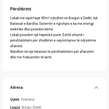
Përshkrimi
Lokali me sipërfaqe 90m² ndodhet në Bregun e Diellit, tek
Banesat e Bardha. Sistemin e ngrohjes e ka me energji
elektrike dhe posedon klimë.
Lokali posedon një hapësirë pune. Është shumë i
përshtatshëm për zhvillimin e veprimtarive të ndryshme
afariste.
​Ndodhet në një lokacion të përshtatshëm për afarizëm
dhe me frekuentim të lartë.
Adresa
Qyteti:
Prishtinë
Lagjja:
Bregu i Diellit