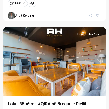
2
110.00 m
1
Bregu
i
Ardit Kryeziu
Diellit
,
Prishtinë
Lokal
Me Qira
Previous
Next
Lokal 85m² me #QIRA në Bregun e Diellit