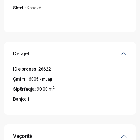
Shteti:
Kosovë
Hapeni në Google Maps
Detajet
ID e pronës:
26622
Çmimi:
600€
/ muaji
2
Sipërfaqja:
90.00 m
Banjo:
1
Veçoritë