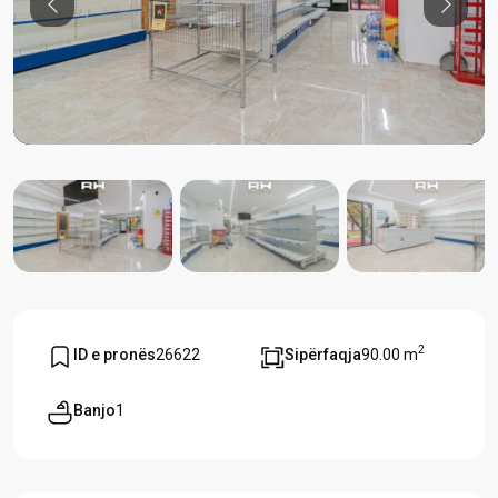
Previous
Previou
2
ID e pronës
26622
Sipërfaqja
90.00 m
Banjo
1