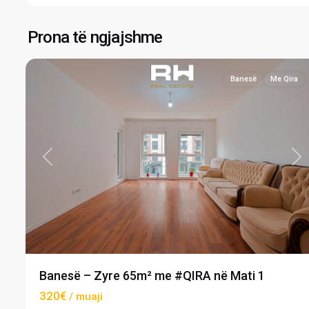
Mati
1
,
Prona të ngjajshme
6
Prishtinë
Banesë
Me Qira
Previous
Ne
Banesë – Zyre 65m² me #QIRA në Mati 1
320€
/ muaji