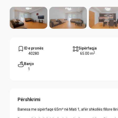
ID e pronës
Sipërfaqja
2
40280
65.00 m
Banjo
1
Përshkrimi
Banesa me sipërfaqe 65m² në Mati 1, afër shkollës fillore Iliri