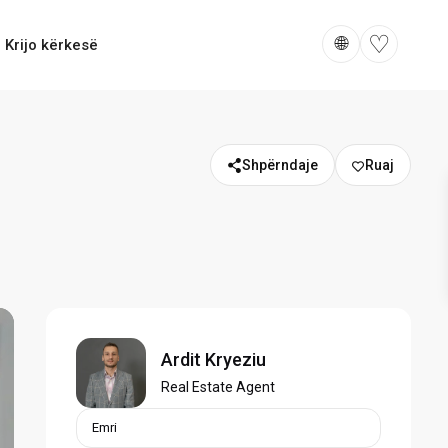
♡
🌐
Krijo kërkesë
Shpërndaje
Ardit Kryeziu
Real Estate Agent