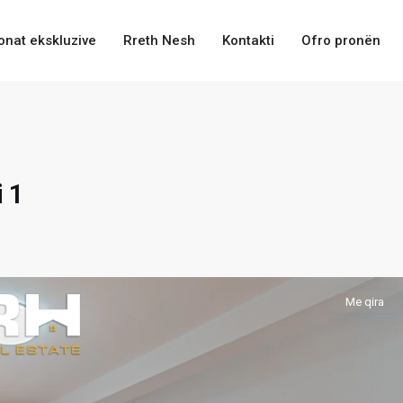
onat ekskluzive
Rreth Nesh
Kontakti
Ofro pronën
 1
Me qira