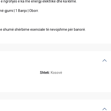
e ngrohjes e ka me energji elektrike dhe ka klimë.
ë gjumi | 1 Banjo | Oborr.
 me shumë shërbime esenciale të nevojshme për banorë.
Shteti:
Kosovë