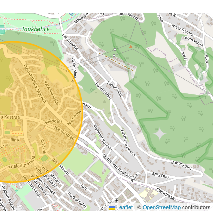
Leaflet
|
©
OpenStreetMap
contributors