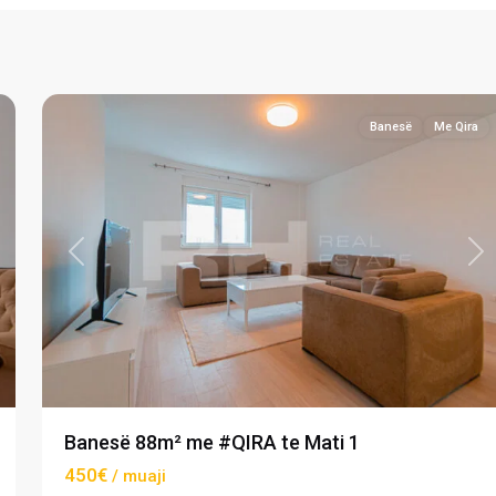
Mati
1
,
12
Prishtinë
Banesë
Me Qira
xt
Previous
Ne
Banesë 88m² me #QIRA te Mati 1
450€
/ muaji