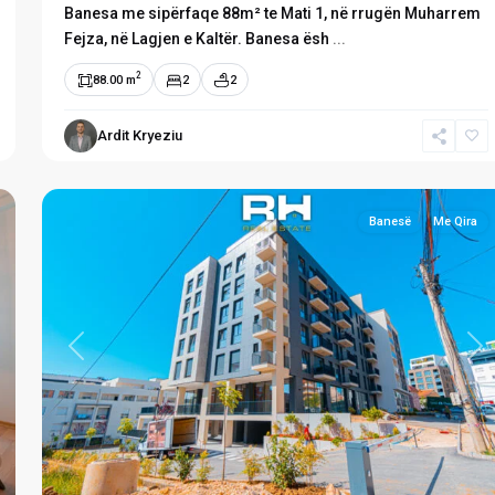
Banesa me sipërfaqe 88m² te Mati 1, në rrugën Muharrem
Fejza, në Lagjen e Kaltër. Banesa ësh
...
2
88.00 m
2
2
Mati
Ardit Kryeziu
1
,
10
Prishtinë
Banesë
Me Qira
xt
Previous
Ne