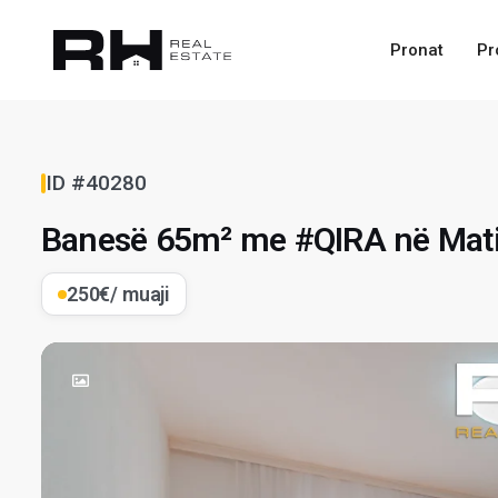
Pronat
Pr
ID #40280
Banesë 65m² me #QIRA në Mati
250€
/ muaji