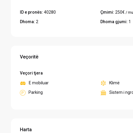
ID e pronës:
40280
Çmimi:
250€
/ mu
Dhoma:
2
Dhoma gjumi:
1
Veçoritë
Veçori tjera
E mobiluar
Klimë
Parking
Sistem i ng
Harta