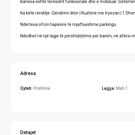
Banesa është tërësisht funksionale dhe e mobiluar. Sistemin 
Ka këtë rënditje: Qëndrimi ditor | Kuzhinë me tryezari | 1 Dhom
Ndërtesa ofron hapësirë të mjaftueshme parkingu.
Ndodhet në një lagje të përshtatshme për banim, në afërsi
Adresa
Qyteti:
Prishtinë
Lagjja:
Mati 1
Hapeni në Google Maps
Detajet