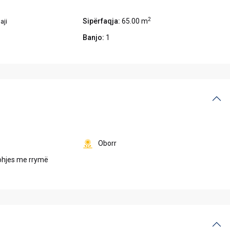
2
Sipërfaqja:
65.00 m
aji
Banjo:
1
Oborr
rohjes me rrymë