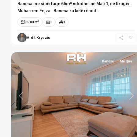
Banesa me sipërfaqe 65m² ndodhet në Mati 1, në Rrugën
Muharrem Fejza . Banesa ka këtë rëndit
...
2
65.00 m
1
1
Mati
Ardit Kryeziu
1
,
9
Prishtinë
Banesë
Me Qira
Previous
Ne