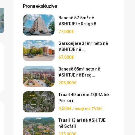
Prona ekskluzive
Banesë 57.5m² në
#SHITJE te Rruga B
77,000€
Garsonjere 31m² neto në
#SHITJE në ...
67,000€
Banesë 85m² neto në
#SHITJE në Breg...
205,000€
Truall 40 ari me #QIRA tek
Përroi i...
4,500€
/ muaji me TVSH
Truall 13 ari në #SHITJE
në Sofali
325,000€