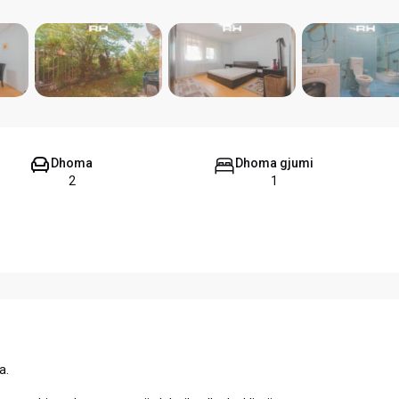
Dhoma
Dhoma gjumi
2
1
a.