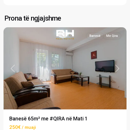
Mati
1
,
Prona të ngjajshme
Prishtinë
Banesë
Me Qira
Previous
Next
Banesë 65m² me #QIRA në Mati 1
250€
/ muaji