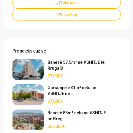
Telefono
WhatsApp
Prona ekskluzive
Banesë 57.5m² në #SHITJE te
Rruga B
77,000€
Garsonjere 31m² neto në
#SHITJE në ...
67,000€
Banesë 85m² neto në #SHITJE
në Breg...
205,000€