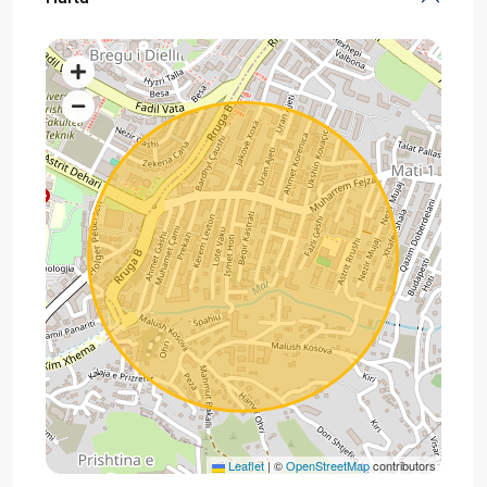
Leaflet
|
©
OpenStreetMap
contributors