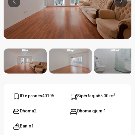
Previous
Previou
2
ID e pronës
40195
Sipërfaqja
65.00 m
Dhoma
2
Dhoma gjumi
1
Banjo
1