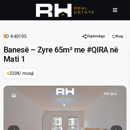
ID #40195
Shpërndaje
Banesë – Zyre 65m² me #QIRA në
Mati 1
320€
/ muaji
Me qira