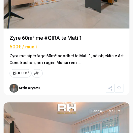
Zyre 60m² me #QIRA te Mati 1
500€
/ muaji
Zyra me sipërfaqe 60m² ndodhet te Mati 1, në objektin e Art
Construction, në rrugën Muharrem
...
2
60.00 m
1
Mati
Ardit Kryeziu
1
,
Prishtinë
Banesë
Me Qira