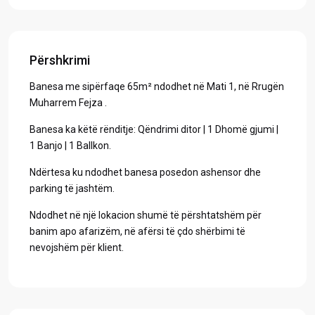
Përshkrimi
Banesa me sipërfaqe 65m² ndodhet në Mati 1, në Rrugën
Muharrem Fejza .
Banesa ka këtë rënditje: Qëndrimi ditor | 1 Dhomë gjumi |
1 Banjo | 1 Ballkon.
Ndërtesa ku ndodhet banesa posedon ashensor dhe
parking të jashtëm.
Ndodhet në një lokacion shumë të përshtatshëm për
banim apo afarizëm, në afërsi të çdo shërbimi të
nevojshëm për klient.