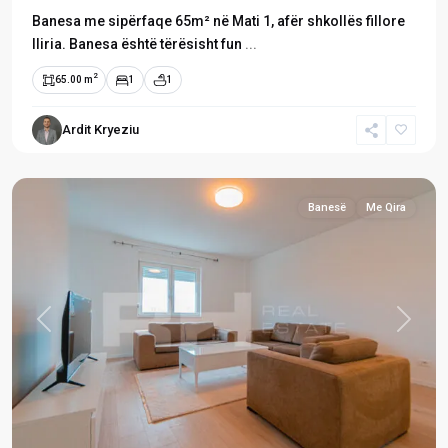
Banesa me sipërfaqe 65m² në Mati 1, afër shkollës fillore
Iliria. Banesa është tërësisht fun
...
2
65.00 m
1
1
Mati
Ardit Kryeziu
1
,
Prishtinë
Banesë
Me Qira
Previous
Next