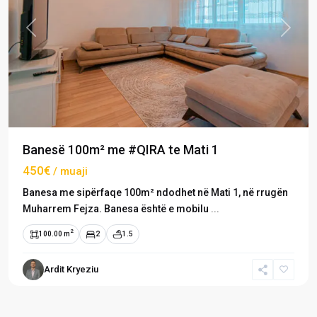
Previous
Next
Banesë 100m² me #QIRA te Mati 1
450€
/ muaji
Banesa me sipërfaqe 100m² ndodhet në Mati 1, në rrugën
Muharrem Fejza. Banesa është e mobilu
...
2
100.00 m
2
1.5
Ardit Kryeziu