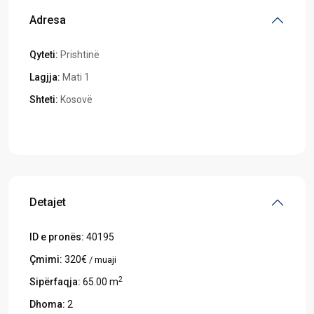
Adresa
Qyteti:
Prishtinë
Lagjja:
Mati 1
Shteti:
Kosovë
Hapeni në Google Maps
Detajet
ID e pronës:
40195
Çmimi:
320€
/ muaji
2
Sipërfaqja:
65.00 m
Dhoma:
2