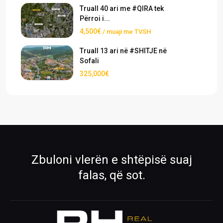
Truall 40 ari me #QIRA tek
Përroi i...
4,500€
/ muaji me TVSH
Truall 13 ari në #SHITJE në
Sofali
325,000€
›
›
Pronat
Pronat ekskluzive
Shiko pronat tona në shitje dhe qira
Oferta të përzgjedhura nga RH Real
Estate
›
›
Zbuloni vlerën e shtëpisë suaj
Rreth Nesh
Kontakti
falas, që sot.
Mëso më shumë për ekipin tonë
Na kontaktoni për çdo pyetje
›
›