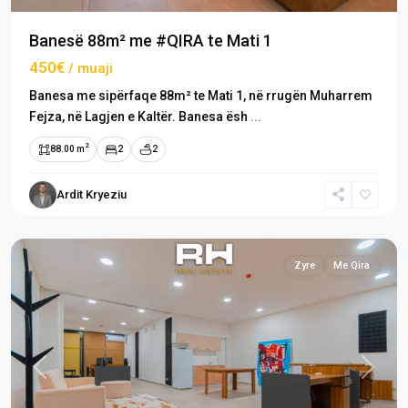
Banesë 88m² me #QIRA te Mati 1
450€
/ muaji
Banesa me sipërfaqe 88m² te Mati 1, në rrugën Muharrem
Fejza, në Lagjen e Kaltër. Banesa ësh
...
2
88.00 m
2
2
Mati
Ardit Kryeziu
1
,
Prishtinë
Zyre
Me Qira
Previous
Next