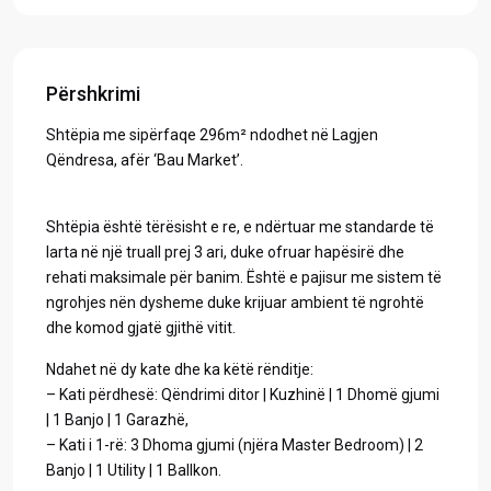
Përshkrimi
Shtëpia me sipërfaqe 296m² ndodhet në Lagjen
Qëndresa, afër ‘Bau Market’.
Shtëpia është tërësisht e re, e ndërtuar me standarde të
larta në një truall prej 3 ari, duke ofruar hapësirë dhe
rehati maksimale për banim. Është e pajisur me sistem të
ngrohjes nën dysheme duke krijuar ambient të ngrohtë
dhe komod gjatë gjithë vitit.
Ndahet në dy kate dhe ka këtë rënditje:
– Kati përdhesë: Qëndrimi ditor | Kuzhinë | 1 Dhomë gjumi
| 1 Banjo | 1 Garazhë,
– Kati i 1-rë: 3 Dhoma gjumi (njëra Master Bedroom) | 2
Banjo | 1 Utility | 1 Ballkon.