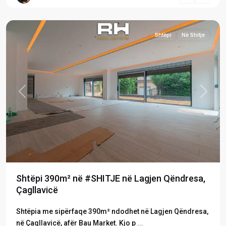
Prishtinë
Shtëpi
Në Shitje
Previous
Next
Shtëpi 390m² në #SHITJE në Lagjen Qëndresa,
Çagllavicë
Shtëpia me sipërfaqe 390m² ndodhet në Lagjen Qëndresa,
në Çagllavicë, afër Bau Market. Kjo p
...