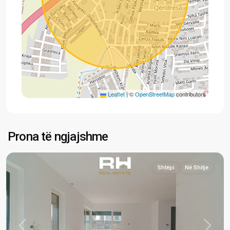
Leaflet
|
©
OpenStreetMap
contributors
Çagllavicë
,
Prona të ngjajshme
Prishtinë
Shtëpi
Në Shitje