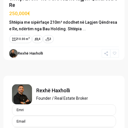
Re
250,000€
Shtëpia me sipërfaqe 210m² ndodhet në Lagjen Qëndresa
e Re, ndërtim nga Bau Holding. Shtëpia
...
2
210.00 m
4
3
Rexhë Haxholli
Rexhë Haxholli
Founder / Real Estate Broker