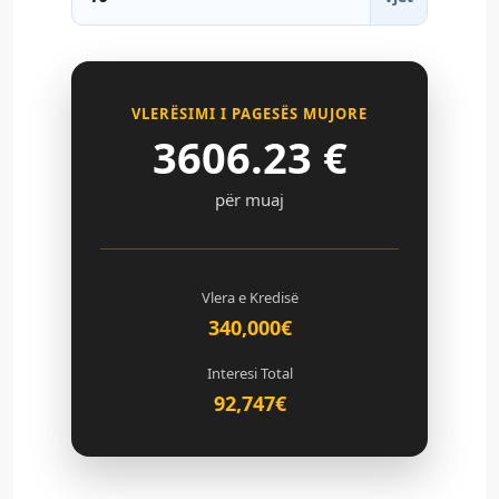
VLERËSIMI I PAGESËS MUJORE
3606.23
€
për muaj
Vlera e Kredisë
340,000€
Interesi Total
92,747€