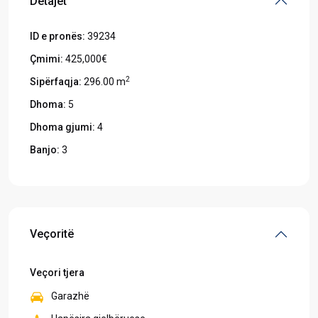
Detajet
ID e pronës:
39234
Çmimi:
425,000€
2
Sipërfaqja:
296.00 m
Dhoma:
5
Dhoma gjumi:
4
Banjo:
3
Veçoritë
Veçori tjera
Garazhë