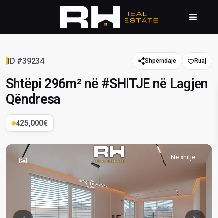
ID #39234
Shpërndaje
Shtëpi 296m² në #SHITJE në Lagjen
Qëndresa
425,000€
Në shitje