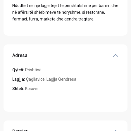
Ndodhet në një lagje tejet të përshtatshme për banim dhe
në afërsi të shërbimeve të ndryshme, si restorane,
farmaci, furra, markete dhe qendra tregtare.
Adresa
Qyteti:
Prishtinë
Lagjja:
Çagllavicë
,
Lagjja Qendresa
Shteti:
Kosovë
Hapeni në Google Maps