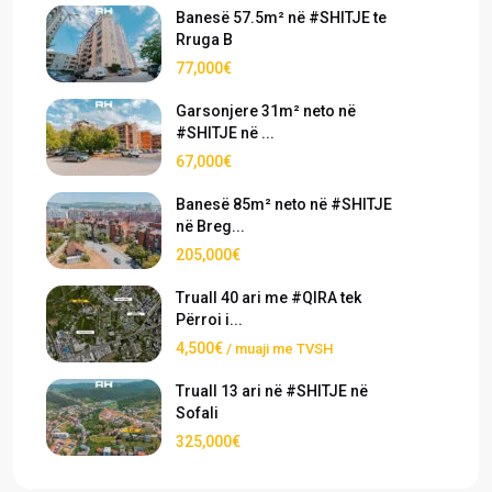
Banesë 57.5m² në #SHITJE te
Rruga B
77,000€
Garsonjere 31m² neto në
#SHITJE në ...
67,000€
Banesë 85m² neto në #SHITJE
në Breg...
205,000€
Truall 40 ari me #QIRA tek
Përroi i...
4,500€
/ muaji me TVSH
Truall 13 ari në #SHITJE në
Sofali
325,000€
›
›