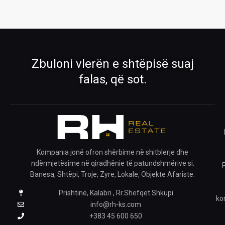
Pronat
Pronat ekskluzive
Shiko pronat tona në shitje dhe qira
Oferta të përzgjedhura nga RH Real
Estate
›
›
Zbuloni vlerën e shtëpisë suaj
Rreth Nesh
Kontakti
falas, që sot.
Mëso më shumë për ekipin tonë
Na kontaktoni për çdo pyetje
›
›
Ofro pronën
Krijo kërkesë
Publiko pronën tënde me ne
Na trego çfarë prone kërkon
Kompania jonë ofron shërbime në shitblerje dhe
ndërmjetësime në qiradhënie të patundshmërive si:
›
Banesa, Shtëpi, Troje, Zyre, Lokale, Objekte Afariste.
Prishtinë, Kalabri , Rr.Shefqet Shkupi
Pronat e ruajtura
ko
Shiko pronat që i ke ruajtur
info@rh-ks.com
+383 45 600 650