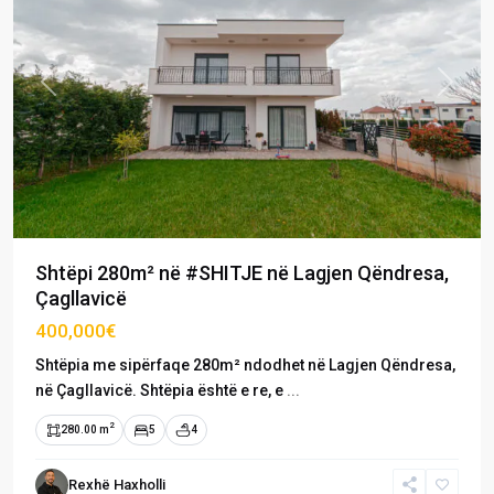
Previous
Next
Shtëpi 280m² në #SHITJE në Lagjen Qëndresa,
Çagllavicë
400,000€
Shtëpia me sipërfaqe 280m² ndodhet në Lagjen Qëndresa,
në Çagllavicë. Shtëpia është e re, e
...
2
280.00 m
5
4
Çagllavicë
,
Lagjja
Rexhë Haxholli
Qendresa
,