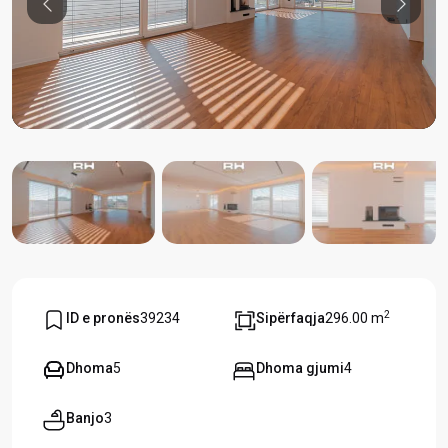
Previous
Previou
2
ID e pronës
39234
Sipërfaqja
296.00 m
Dhoma
5
Dhoma gjumi
4
Banjo
3