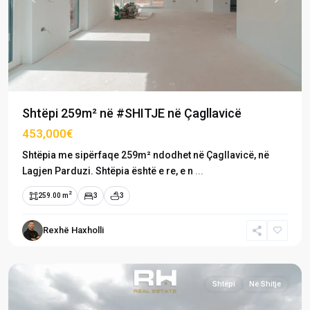
Previous
Next
Shtëpi 259m² në #SHITJE në Çagllavicë
453,000€
Shtëpia me sipërfaqe 259m² ndodhet në Çagllavicë, në
Lagjen Parduzi. Shtëpia është e re, e n
...
2
259.00 m
3
3
Rexhë Haxholli
Çagllavicë
,
Prishtinë
Shtëpi
Në Shitje