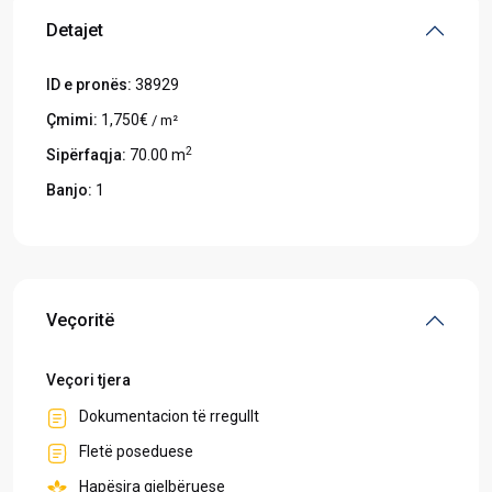
Detajet
ID e pronës:
38929
Çmimi:
1,750€
/ m²
2
Sipërfaqja:
70.00 m
Banjo:
1
Veçoritë
Veçori tjera
Dokumentacion të rregullt
Fletë poseduese
Hapësira gjelbëruese