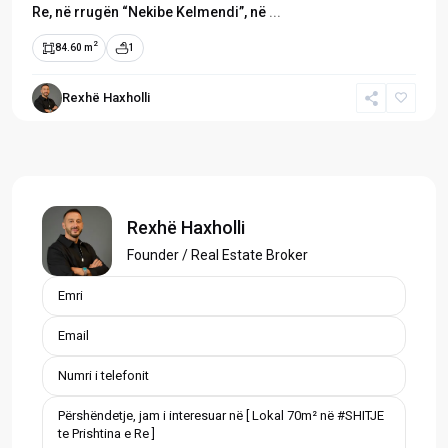
Re, në rrugën “Nekibe Kelmendi”, në
...
2
84.60 m
1
Rexhë Haxholli
Rexhë Haxholli
Founder / Real Estate Broker