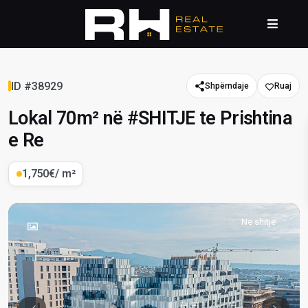
ID #38929
Shpërndaje
Lokal 70m² në #SHITJE te Prishtina
e Re
1,750€
/ m²
Në shitje