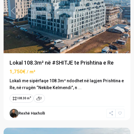
Previous
Next
Lokal 108.3m² në #SHITJE te Prishtina e Re
1,750€
/ m²
Lokali me sipërfaqe 108.3m² ndodhet në lagjen Prishtina e
Re, në rrugën “Nekibe Kelmendi”, n
...
2
108.30 m
1
Prishtina
e
Rexhë Haxholli
Re
,
Prishtinë