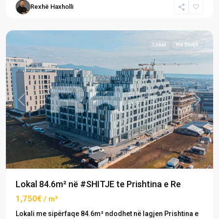
Rexhë Haxholli
Re
,
Prishtinë
Lokal
Në Shitje
Previous
Next
Lokal 84.6m² në #SHITJE te Prishtina e Re
1,750€
/ m²
Lokali me sipërfaqe 84.6m² ndodhet në lagjen Prishtina e