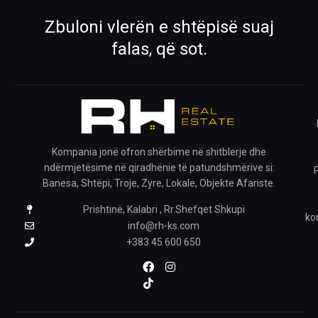
›
›
Zbuloni vlerën e shtëpisë suaj
Rreth Nesh
Kontakti
falas, që sot.
Mëso më shumë për ekipin tonë
Na kontaktoni për çdo pyetje
›
›
Ofro pronën
Krijo kërkesë
Publiko pronën tënde me ne
Na trego çfarë prone kërkon
Kompania jonë ofron shërbime në shitblerje dhe
ndërmjetësime në qiradhënie të patundshmërive si:
›
Banesa, Shtëpi, Troje, Zyre, Lokale, Objekte Afariste.
Prishtinë, Kalabri , Rr.Shefqet Shkupi
Pronat e ruajtura
ko
Shiko pronat që i ke ruajtur
info@rh-ks.com
+383 45 600 650
ZGJIDH GJUHËN