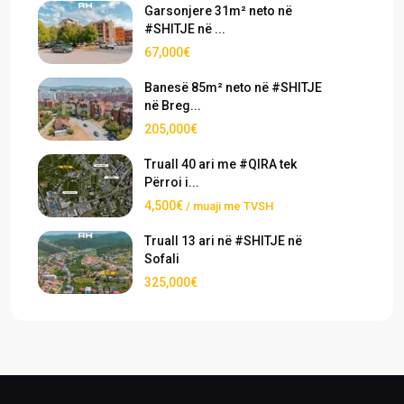
Garsonjere 31m² neto në
#SHITJE në ...
67,000€
Banesë 85m² neto në #SHITJE
në Breg...
205,000€
Truall 40 ari me #QIRA tek
Përroi i...
4,500€
/ muaji me TVSH
Truall 13 ari në #SHITJE në
Sofali
325,000€
›
›
Pronat
Pronat ekskluzive
Shiko pronat tona në shitje dhe qira
Oferta të përzgjedhura nga RH Real
Estate