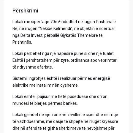
Përshkrimi
Lokali me sipërfaqe 70m² ndodhet në lagjen Prishtina e
Re, në rrugën “Nekibe Kelmendi”, në objektin e ndërtuar
nga Delta Invest, përballë Gjykatës Themelore të
Prishtinës.
Lokali përbëhet nga një hapësirë pune si dhe një tualet.
Është i përshtatshëm për zyre, ordinanca apo veprimtari
të ndryshme afariste.
Sistemi i ngrohjes është i realizuar përmes energjisë
elektrike me instalim nën dysheme.
Lokali është i pajisur me fletë poseduese dhe ofron
mundësi të blerjes përmes bankës.
Lokali gjendet në një zonë në zhvillim e sipër dhe në rritje
të vazhdueshme, me qasje të shpejtë në rrugët kryesore
dhe në afërsi të të gjitha shërbimeve të nevojshme për