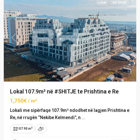
Lokal
Në Shitje
Previous
Next
Lokal 107.9m² në #SHITJE te Prishtina e Re
1,750€
/ m²
Lokali me sipërfaqe 107.9m² ndodhet në lagjen Prishtina e
Re, në rrugën “Nekibe Kelmendi”, n
...
2
107.90 m
1
Prishtina
e