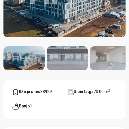
Previous
Previou
2
ID e pronës
38929
Sipërfaqja
70.00 m
Banjo
1