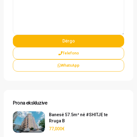
Telefono
WhatsApp
Prona ekskluzive
Banesë 57.5m² në #SHITJE te
Rruga B
77,000€