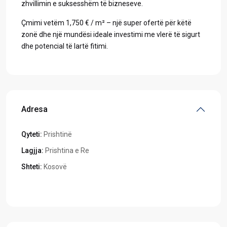
zhvillimin e suksesshëm të bizneseve.
Çmimi vetëm 1,750 € / m² – një super ofertë për këtë
zonë dhe një mundësi ideale investimi me vlerë të sigurt
dhe potencial të lartë fitimi.
Adresa
Qyteti:
Prishtinë
Lagjja:
Prishtina e Re
Shteti:
Kosovë
Hapeni në Google Maps