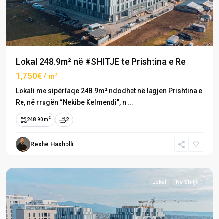
Lokal 248.9m² në #SHITJE te Prishtina e Re
1,750€
/ m²
Lokali me sipërfaqe 248.9m² ndodhet në lagjen Prishtina e
Re, në rrugën “Nekibe Kelmendi”, n
...
2
248.90 m
2
Prishtina
e
Rexhë Haxholli
Re
,
Prishtinë
Lokal
Në Shitje