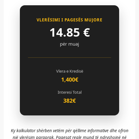
VLERËSIMI I PAGESËS MUJORE
14.85
€
për muaj
Vlera e Kredisë
1,400€
Interesi Total
382€
Ky kalkulator shërben vetëm për qëllime informative dhe ofron
një vlerësim paraprak. Pagesat reale mund të ndryshojnë në