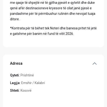
me qasje të shpejtë në të gjitha pjesët e qytetit dhe duke
qenë afër destinacioneve kryesore të cilat janë pjesë e
pandashme për të përmbushur rutinën dhe nevojat tuaja
ditore.
*Kontrata për të bëhet tek Noteri dhe banesa pritet të jetë
e gatshme për banim në fund të vitit 2026.
Adresa
Qyteti:
Prishtinë
Lagjja:
Emshir / Kalabri
Shteti:
Kosovë
Hapeni në Google Maps