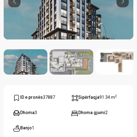
Previous
Previou
2
ID e pronës
37887
Sipërfaqja
91.34 m
Dhoma
3
Dhoma gjumi
2
Banjo
1