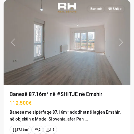
Banesë
Në Shitje
Previous
Next
Banesë 87.16m² në #SHITJE në Emshir
112,500€
Banesa me sipërfaqe 87.16m² ndodhet në lagjen Emshir,
në objektin e Model Slovenia, afër Pan
...
2
87.16 m
2
1.5
Emshir