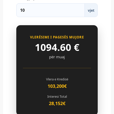
vjet
VLERËSIMI I PAGESËS MUJORE
1094.60
€
për muaj
Vlera e Kredisë
103,200€
Interesi Total
28,152€