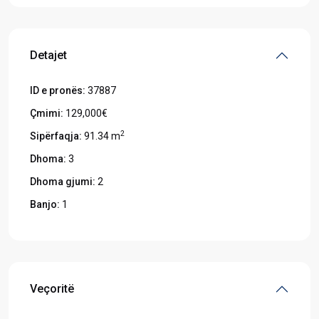
Detajet
ID e pronës:
37887
Çmimi:
129,000€
2
Sipërfaqja:
91.34 m
Dhoma:
3
Dhoma gjumi:
2
Banjo:
1
Veçoritë