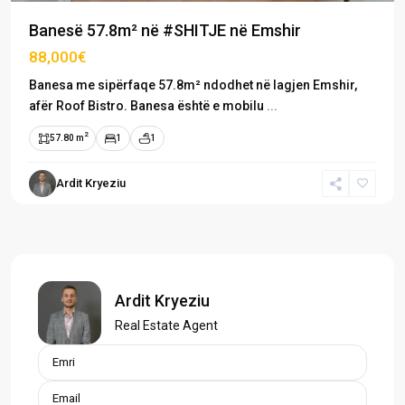
Banesë 57.8m² në #SHITJE në Emshir
88,000€
Banesa me sipërfaqe 57.8m² ndodhet në lagjen Emshir,
afër Roof Bistro. Banesa është e mobilu
...
2
57.80 m
1
1
Ardit Kryeziu
Ardit Kryeziu
Real Estate Agent