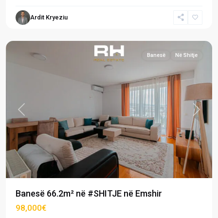
/
Ardit Kryeziu
Kalabri
,
Prishtinë
Banesë
Në Shitje
Previous
Next
Banesë 66.2m² në #SHITJE në Emshir
98,000€