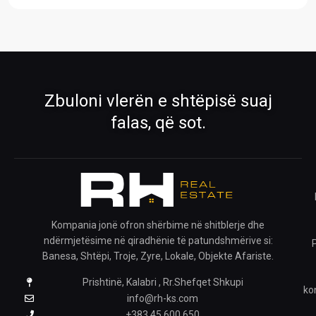
›
›
Pronat
Pronat ekskluzive
Shiko pronat tona në shitje dhe qira
Oferta të përzgjedhura nga RH Real
Estate
›
›
Zbuloni vlerën e shtëpisë suaj
Rreth Nesh
Kontakti
falas, që sot.
Mëso më shumë për ekipin tonë
Na kontaktoni për çdo pyetje
›
›
Ofro pronën
Krijo kërkesë
Publiko pronën tënde me ne
Na trego çfarë prone kërkon
Kompania jonë ofron shërbime në shitblerje dhe
ndërmjetësime në qiradhënie të patundshmërive si:
›
Banesa, Shtëpi, Troje, Zyre, Lokale, Objekte Afariste.
Prishtinë, Kalabri , Rr.Shefqet Shkupi
Pronat e ruajtura
ko
Shiko pronat që i ke ruajtur
info@rh-ks.com
+383 45 600 650