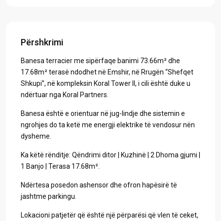
Përshkrimi
Banesa terracier me sipërfaqe banimi 73.66m² dhe
17.68m² terasë ndodhet në Emshir, në Rrugën “Shefqet
Shkupi”, në kompleksin Koral Tower II, i cili është duke u
ndërtuar nga Koral Partners.
Banesa është e orientuar në jug-lindje dhe sistemin e
ngrohjes do ta ketë me energji elektrike të vendosur nën
dysheme.
Ka këtë rënditje: Qëndrimi ditor | Kuzhinë | 2 Dhoma gjumi |
1 Banjo | Terasa 17.68m².
Ndërtesa posedon ashensor dhe ofron hapësirë të
jashtme parkingu.
Lokacioni patjetër që është një përparësi që vlen të ceket,