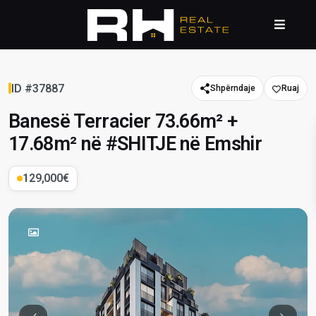
ID #37887
Shpërndaje
Banesë Terracier 73.66m² +
17.68m² në #SHITJE në Emshir
129,000€