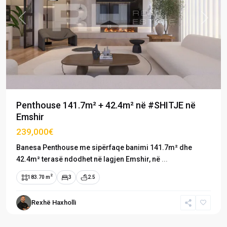
Previous
Next
Penthouse 141.7m² + 42.4m² në #SHITJE në
Emshir
239,000€
Banesa Penthouse me sipërfaqe banimi 141.7m² dhe
42.4m² terasë ndodhet në lagjen Emshir, në
...
2
183.70 m
3
2.5
Emshir
/
Rexhë Haxholli
Kalabri
,
Prishtinë