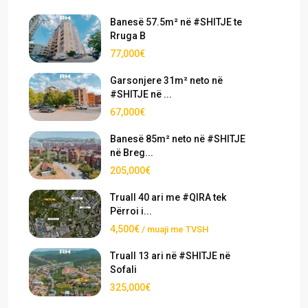
Banesë 57.5m² në #SHITJE te
Rruga B
77,000€
Garsonjere 31m² neto në
#SHITJE në ...
67,000€
Banesë 85m² neto në #SHITJE
në Breg...
205,000€
Truall 40 ari me #QIRA tek
Përroi i...
4,500€
/ muaji me TVSH
Truall 13 ari në #SHITJE në
Sofali
325,000€