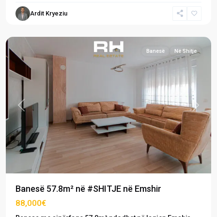
/
Ardit Kryeziu
Kalabri
,
Prishtinë
Banesë
Në Shitje
Previous
Next
Banesë 57.8m² në #SHITJE në Emshir
88,000€