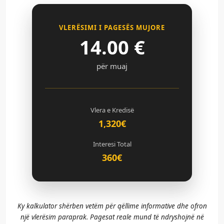
VLERËSIMI I PAGESËS MUJORE
14.00
€
për muaj
Vlera e Kredisë
1,320€
Interesi Total
360€
Ky kalkulator shërben vetëm për qëllime informative dhe ofron
një vlerësim paraprak. Pagesat reale mund të ndryshojnë në