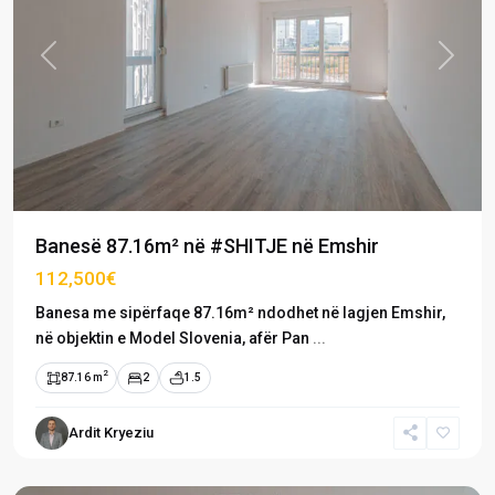
Previous
Next
Banesë 87.16m² në #SHITJE në Emshir
112,500€
Banesa me sipërfaqe 87.16m² ndodhet në lagjen Emshir,
në objektin e Model Slovenia, afër Pan
...
2
87.16 m
2
1.5
Emshir
/
Ardit Kryeziu
Kalabri
,
Prishtinë