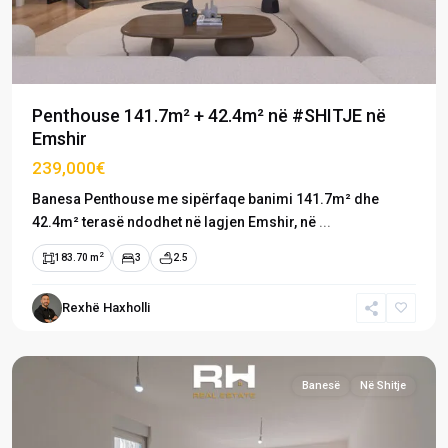
Penthouse 141.7m² + 42.4m² në #SHITJE në
Emshir
239,000€
Banesa Penthouse me sipërfaqe banimi 141.7m² dhe
42.4m² terasë ndodhet në lagjen Emshir, në
...
2
183.70 m
3
2.5
Emshir
/
Rexhë Haxholli
Kalabri
,
Prishtinë
Banesë
Në Shitje