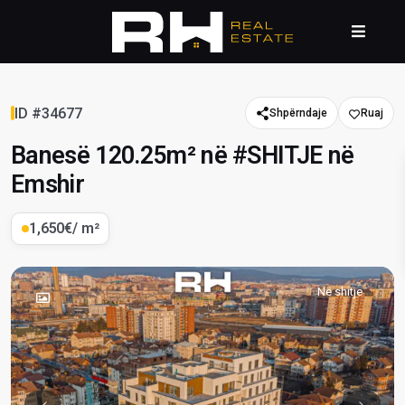
ID #34677
Shpërndaje
Banesë 120.25m² në #SHITJE në
Emshir
1,650€
/ m²
Në shitje