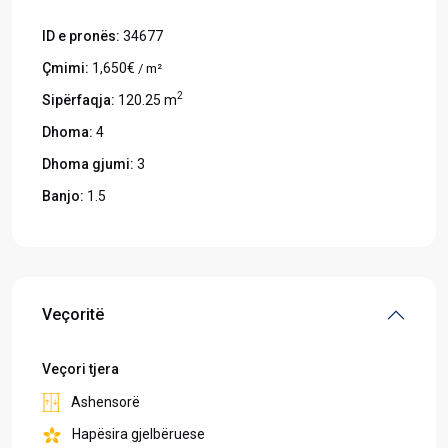
ID e pronës:
34677
Çmimi:
1,650€
/ m²
2
Sipërfaqja:
120.25 m
Dhoma:
4
Dhoma gjumi:
3
Banjo:
1.5
Veçoritë
Veçori tjera
Ashensorë
Hapësira gjelbëruese