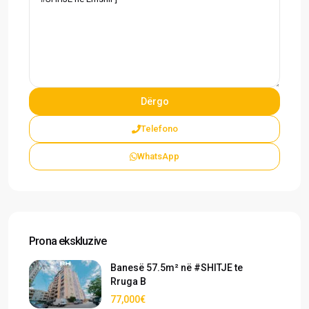
Telefono
WhatsApp
Prona ekskluzive
Banesë 57.5m² në #SHITJE te
Rruga B
77,000€