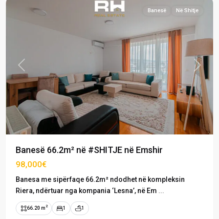
Banesë
Në Shitje
Previous
Next
Banesë 66.2m² në #SHITJE në Emshir
98,000€
Banesa me sipërfaqe 66.2m² ndodhet në kompleksin
Riera, ndërtuar nga kompania ‘Lesna’, në Em
...
2
66.20 m
1
1
Emshir