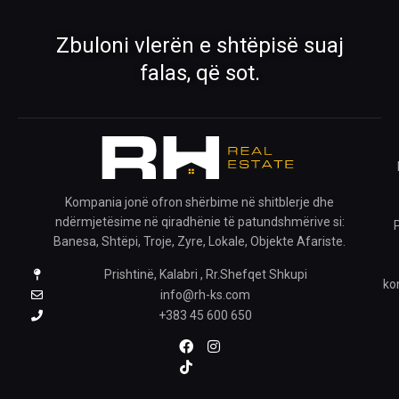
›
›
Zbuloni vlerën e shtëpisë suaj
Rreth Nesh
Kontakti
falas, që sot.
Mëso më shumë për ekipin tonë
Na kontaktoni për çdo pyetje
›
›
Ofro pronën
Krijo kërkesë
Publiko pronën tënde me ne
Na trego çfarë prone kërkon
Kompania jonë ofron shërbime në shitblerje dhe
ndërmjetësime në qiradhënie të patundshmërive si:
›
Banesa, Shtëpi, Troje, Zyre, Lokale, Objekte Afariste.
Prishtinë, Kalabri , Rr.Shefqet Shkupi
Pronat e ruajtura
ko
Shiko pronat që i ke ruajtur
info@rh-ks.com
+383 45 600 650
ZGJIDH GJUHËN