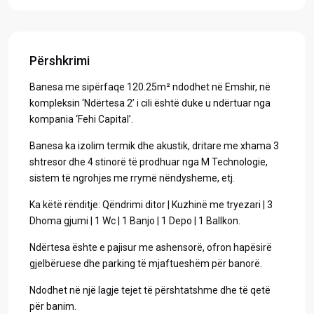
Përshkrimi
Banesa me sipërfaqe 120.25m² ndodhet në Emshir, në
kompleksin ‘Ndërtesa 2’ i cili është duke u ndërtuar nga
kompania ‘Fehi Capital’.
Banesa ka izolim termik dhe akustik, dritare me xhama 3
shtresor dhe 4 stinorë të prodhuar nga M Technologie,
sistem të ngrohjes me rrymë nëndysheme, etj.
Ka këtë rënditje: Qëndrimi ditor | Kuzhinë me tryezari | 3
Dhoma gjumi | 1 Wc | 1 Banjo | 1 Depo | 1 Ballkon.
Ndërtesa ështe e pajisur me ashensorë, ofron hapësirë
gjelbëruese dhe parking të mjaftueshëm për banorë.
Ndodhet në një lagje tejet të përshtatshme dhe të qetë
për banim.