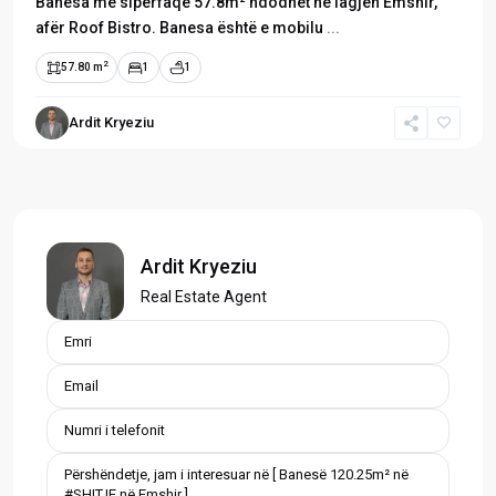
Banesa me sipërfaqe 57.8m² ndodhet në lagjen Emshir,
afër Roof Bistro. Banesa është e mobilu
...
2
57.80 m
1
1
Ardit Kryeziu
Ardit Kryeziu
Real Estate Agent