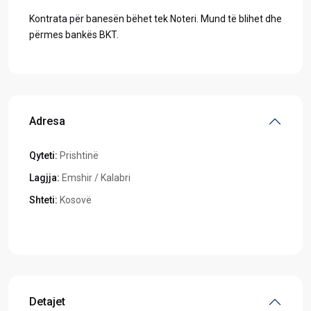
Kontrata për banesën bëhet tek Noteri. Mund të blihet dhe
përmes bankës BKT.
Adresa
Qyteti:
Prishtinë
Lagjja:
Emshir / Kalabri
Shteti:
Kosovë
Hapeni në Google Maps
Detajet