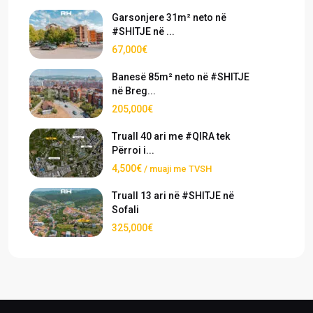
Garsonjere 31m² neto në
#SHITJE në ...
67,000€
Banesë 85m² neto në #SHITJE
në Breg...
205,000€
Truall 40 ari me #QIRA tek
Përroi i...
4,500€
/ muaji me TVSH
Truall 13 ari në #SHITJE në
Sofali
325,000€
›
›
Pronat
Pronat ekskluzive
Shiko pronat tona në shitje dhe qira
Oferta të përzgjedhura nga RH Real
Estate