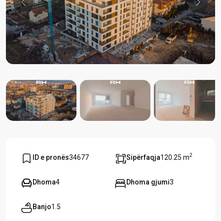
Previous
Previou
2
ID e pronës
34677
Sipërfaqja
120.25 m
Dhoma
4
Dhoma gjumi
3
Banjo
1.5