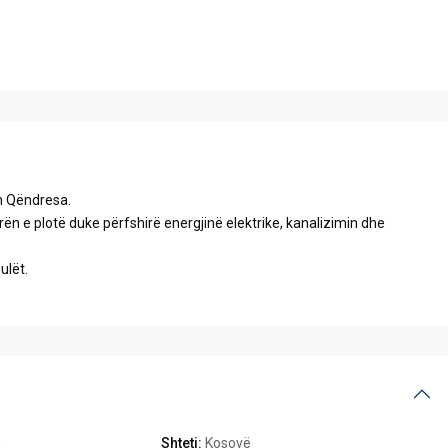
en Qëndresa.
rën e plotë duke përfshirë energjinë elektrike, kanalizimin dhe
ulët.
ë
Shteti:
Kosovë