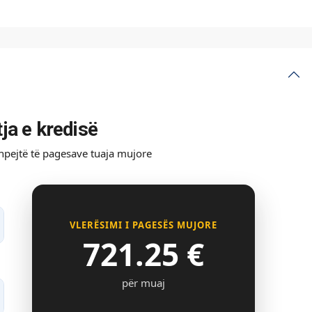
tja e kredisë
shpejtë të pagesave tuaja mujore
VLERËSIMI I PAGESËS MUJORE
721.25
€
për muaj