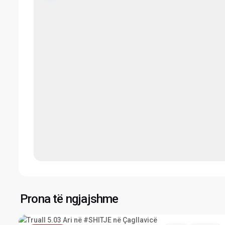
Çagllavicë
,
Prona të ngjajshme
5
Prishtinë