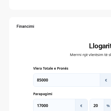
Financimi
Llogari
Merrni një vlerësim të 
Vlera Totale e Pronës
€
Parapagimi
€
%