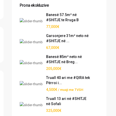
Prona ekskluzive
Banesë 57.5m² në
#SHITJE te Rruga B
77,000€
Garsonjere 31m² neto në
#SHITJE në ...
67,000€
Banesë 85m² neto në
#SHITJE në Breg...
205,000€
Truall 40 ari me #QIRA tek
Përroi i...
4,500€
/ muaji me TVSH
Truall 13 ari në #SHITJE
në Sofali
325,000€