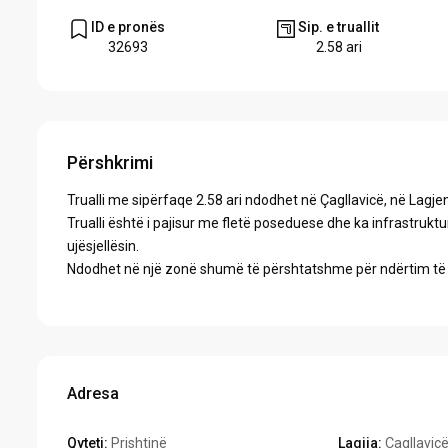
ID e pronës
Sip. e truallit
32693
2.58 ari
Përshkrimi
Trualli me sipërfaqe 2.58 ari ndodhet në Çagllavicë, në Lagj
Trualli është i pajisur me fletë poseduese dhe ka infrastruktu
ujësjellësin.
Ndodhet në një zonë shumë të përshtatshme për ndërtim të 
Adresa
Qyteti:
Prishtinë
Lagjja:
Çagllavic