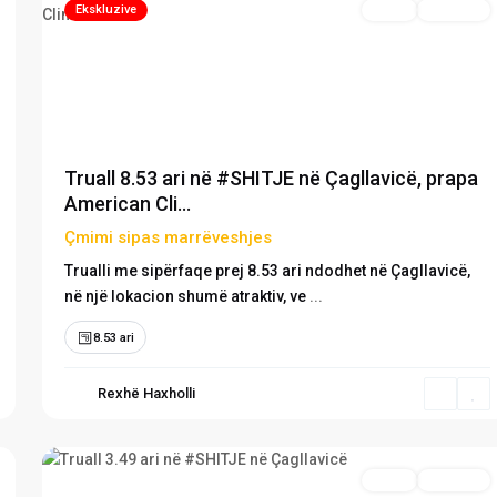
Ekskluzive
Truall
Në Shitje
Previous
Ne
Truall 8.53 ari në #SHITJE në Çagllavicë, prapa
American Cli...
Çmimi sipas marrëveshjes
Trualli me sipërfaqe prej 8.53 ari ndodhet në Çagllavicë,
në një lokacion shumë atraktiv, ve
...
8.53 ari
Rexhë Haxholli
Çagllavicë
,
5
Prishtinë
Truall
Në Shitje