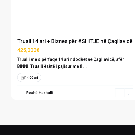
Previous
Next
Truall 14 ari + Biznes për #SHITJE në Çagllavicë
425,000€
Trualli me sipërfaqe 14 ari ndodhet në Çagllavicë, afër
BINNI. Trualli është i pajisur me fl
...
14.00 ari
Rexhë Haxholli