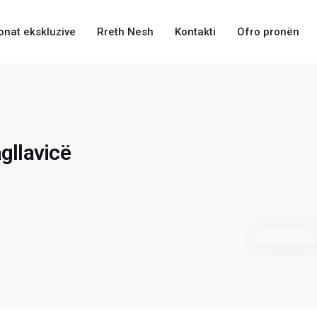
onat ekskluzive
Rreth Nesh
Kontakti
Ofro pronën
gllavicë
Në shitje