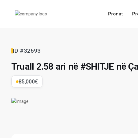
Pronat
Pr
ID #32693
Truall 2.58 ari në #SHITJE në Ça
85,000€