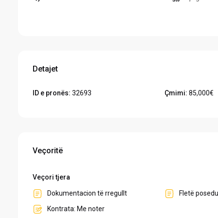
Hapeni në Google Maps
Detajet
ID e pronës:
32693
Çmimi:
85,000€
Veçoritë
Veçori tjera
Dokumentacion të rregullt
Fletë posed
Kontrata: Me noter