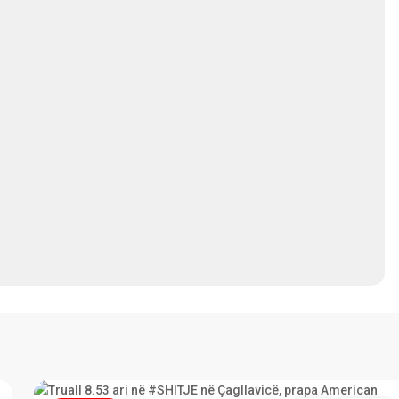
Çagllavicë
,
13
Prishtinë