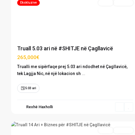
Ekskluzive
Truall
Në Shitje
Previous
Next
Truall 5.03 ari në #SHITJE në Çagllavicë
265,000€
Trualli me sipërfaqe prej 5.03 ari ndodhet në Çagllavicë,
tek Lagjja Nic, në një lokacion sh
...
5.03 ari
Rexhë Haxholli
Çagllavicë
,
12
Prishtinë
Truall
Në Shitje