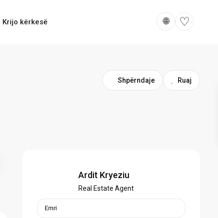
♡
🌐
Krijo kërkesë
Shpërndaje
Ardit Kryeziu
Real Estate Agent