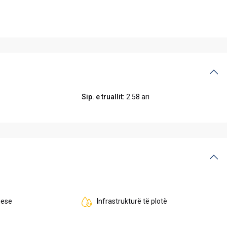
Sip. e truallit:
2.58 ari
uese
Infrastrukturë të plotë