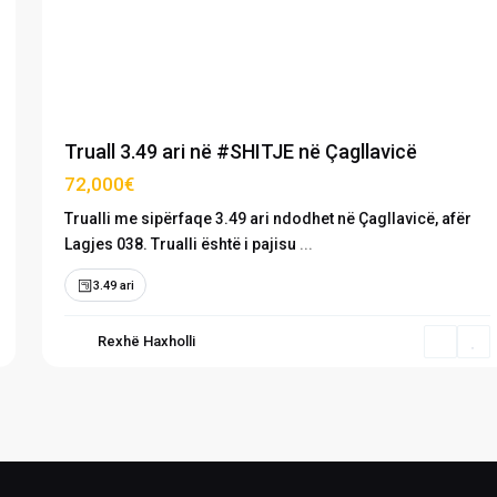
Previous
Next
Truall 3.49 ari në #SHITJE në Çagllavicë
72,000€
Trualli me sipërfaqe 3.49 ari ndodhet në Çagllavicë, afër
Lagjes 038. Trualli është i pajisu
...
3.49 ari
Rexhë Haxholli