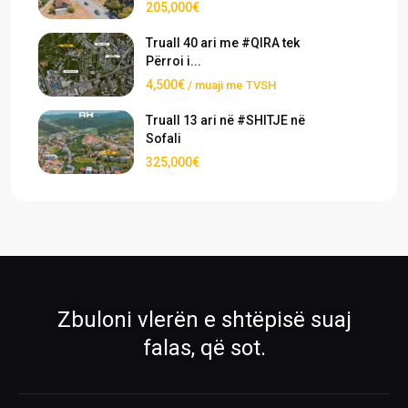
205,000€
Truall 40 ari me #QIRA tek
Përroi i...
4,500€
/ muaji me TVSH
Truall 13 ari në #SHITJE në
Sofali
325,000€
›
›
Pronat
Pronat ekskluzive
Shiko pronat tona në shitje dhe qira
Oferta të përzgjedhura nga RH Real
Estate
›
›
Zbuloni vlerën e shtëpisë suaj
Rreth Nesh
Kontakti
falas, që sot.
Mëso më shumë për ekipin tonë
Na kontaktoni për çdo pyetje