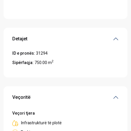
Hapeni në Google Maps
Detajet
ID e pronës:
31294
2
Sipërfaqja:
750.00 m
Veçoritë
Veçori tjera
Infrastrukturë të plotë