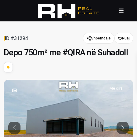
ID #31294
Shpërndaje
Depo 750m² me #QIRA në Suhadoll
Me qira
Previous
Previou