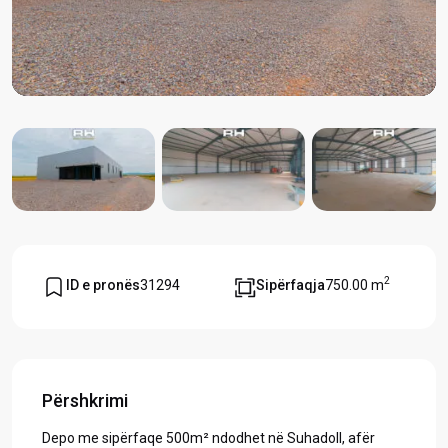
2
ID e pronës
31294
Sipërfaqja
750.00 m
Përshkrimi
​Depo me sipërfaqe 500m² ndodhet në Suhadoll, afër