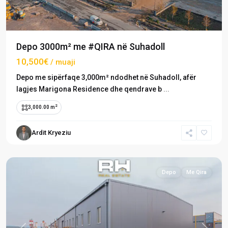
Depo 3000m² me #QIRA në Suhadoll
10,500€
/ muaji
Depo me sipërfaqe 3,000m² ndodhet në Suhadoll, afër
lagjes Marigona Residence dhe qendrave b
...
2
3,000.00 m
Ardit Kryeziu
Suhadoll
,
Prishtinë
Depo
Me Qira