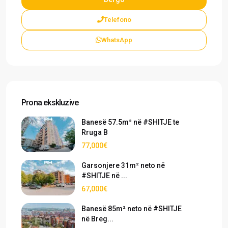
Telefono
WhatsApp
Prona ekskluzive
Banesë 57.5m² në #SHITJE te
Rruga B
77,000€
Garsonjere 31m² neto në
#SHITJE në ...
67,000€
Banesë 85m² neto në #SHITJE
në Breg...