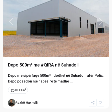
Previous
Next
Depo 500m² me #QIRA në Suhadoll
​Depo me sipërfaqe 500m² ndodhet në Suhadoll, afër Pofix.
Depo posedon një hapësirë të madhe
...
2
500.00 m
Rexhë Haxholli