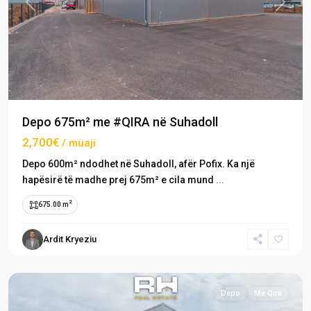
Previous
Next
Depo 675m² me #QIRA në Suhadoll
2,700€
/ muaji
Depo 600m² ndodhet në Suhadoll, afër Pofix. Ka një
hapësirë të madhe prej 675m² e cila mund
...
2
675.00 m
Ardit Kryeziu
Suhadoll
,
Prishtinë
Depo
Me Qira