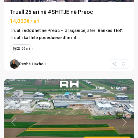
Truall 25 ari në #SHITJE në Preoc
14,000€
/ ari
Trualli ndodhet në Preoc – Graçanicë, afër ‘Bankës TEB’.
Trualli ka fletë poseduese dhe infr
...
25.00 ari
Rexhë Haxholli
Preoc
,
Graçanicë
Truall
Në Shitje
Previous
Next