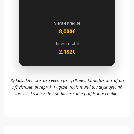
Vlera e Kredisë
8,000€
Interesi Total
2,182€
Ky kalkulator shërben vetëm për qëllime informative dhe ofron
një vlerësim paraprak. Pagesat reale mund të ndryshojnë në
varësi të kushteve të huadhënësit dhe profilit tuaj kreditor.