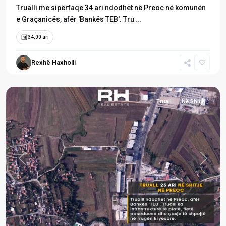
Trualli me sipërfaqe 34 ari ndodhet në Preoc në komunën
e Graçanicës, afër 'Bankës TEB'. Tru
...
34.00 ari
Rexhë Haxholli
Preoc
,
Graçanicë
Truall
Në Shitje
Previous
Next