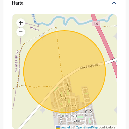
Harta
Leaflet
|
©
OpenStreetMap
contributors