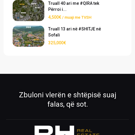
Truall 40 ari me #QIRA tek
Përroi i...
4,500€
/ muaji me TVSH
Truall 13 ari në #SHITJE në
Sofali
325,000€
›
›
Pronat
Pronat ekskluzive
Shiko pronat tona në shitje dhe qira
Oferta të përzgjedhura nga RH Real
Estate
›
›
Zbuloni vlerën e shtëpisë suaj
Rreth Nesh
Kontakti
falas, që sot.
Mëso më shumë për ekipin tonë
Na kontaktoni për çdo pyetje
›
›