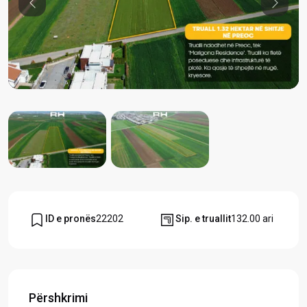
Previous
Previou
ID e pronës
22202
Sip. e truallit
132.00 ari
Përshkrimi