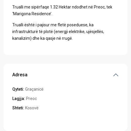
Trualli me sipërfaqe 1.32 Hektar ndodhet në Preoc, tek
‘Marigona Residence’.
Trualli është i pajisur me fletë poseduese, ka
infrastrukturë të plotë (energji elektrike, ujësjellës,
kanalizim) dhe ka qasje në rrugë.
Adresa
Qyteti:
Graçanicë
Lagjja:
Preoc
Shteti:
Kosovë
Hapeni në Google Maps