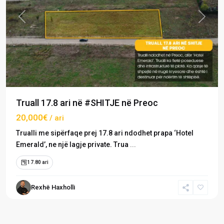
Previous
Next
Truall 17.8 ari në #SHITJE në Preoc
20,000€
/ ari
Trualli me sipërfaqe prej 17.8 ari ndodhet prapa ‘Hotel
Emerald’, ne një lagje private. Trua
...
17.80 ari
Rexhë Haxholli