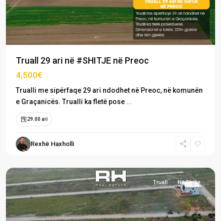
Truall 29 ari në #SHITJE në Preoc
4,500€
Trualli me sipërfaqe 29 ari ndodhet në Preoc, në komunën
e Graçanicës. Trualli ka fletë pose
...
29.00 ari
Rexhë Haxholli
Preoc
,
Graçanicë
Truall
Në Shitje