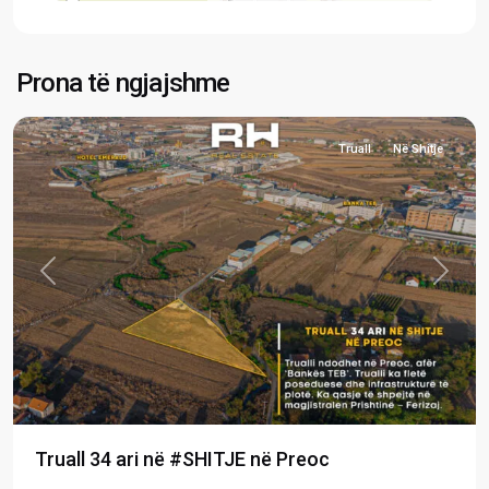
Preoc
,
Prona të ngjajshme
Graçanicë
Truall
Në Shitje
Previous
Next
Truall 34 ari në #SHITJE në Preoc