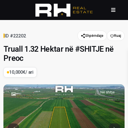
ID #22202
Shpërndaje
Truall 1.32 Hektar në #SHITJE në
Preoc
10,000€
/ ari
Në shitje