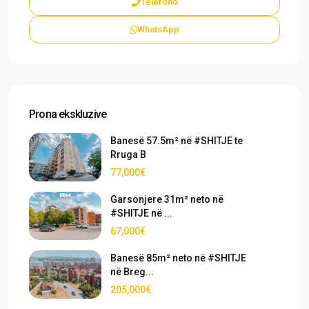
Telefono
WhatsApp
Prona ekskluzive
Banesë 57.5m² në #SHITJE te
Rruga B
77,000€
Garsonjere 31m² neto në
#SHITJE në ...
67,000€
Banesë 85m² neto në #SHITJE
në Breg...
205,000€