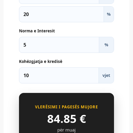
%
Norma e Interesit
%
Kohëzgjatja e kredisë
vjet
VLERËSIMI I PAGESËS MUJORE
84.85
€
për muaj