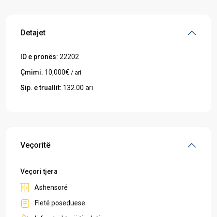
Detajet
ID e pronës:
22202
Çmimi:
10,000€
/ ari
Sip. e truallit:
132.00 ari
Veçoritë
Veçori tjera
Ashensorë
Fletë poseduese