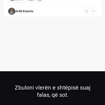
Ardit Kryeziu
›
›
Pronat
Pronat ekskluzive
Shiko pronat tona në shitje dhe qira
Oferta të përzgjedhura nga RH Real
Estate
›
›
Zbuloni vlerën e shtëpisë suaj
Rreth Nesh
Kontakti
falas, që sot.
Mëso më shumë për ekipin tonë
Na kontaktoni për çdo pyetje