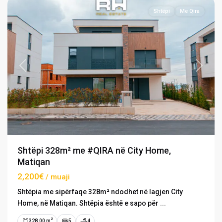
Shtëpi
Me Qira
Previous
Next
Shtëpi 328m² me #QIRA në City Home,
Matiqan
2,200€
/ muaji
Shtëpia me sipërfaqe 328m² ndodhet në lagjen City
Home, në Matiqan. Shtëpia është e sapo për
...
2
328.00 m
5
4