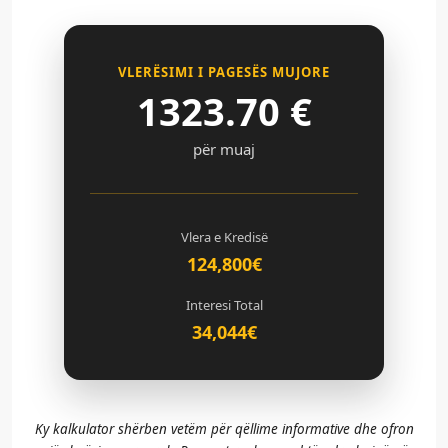
VLERËSIMI I PAGESËS MUJORE
1323.70
€
për muaj
Vlera e Kredisë
124,800€
Interesi Total
34,044€
Ky kalkulator shërben vetëm për qëllime informative dhe ofron