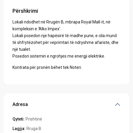
Përshkrimi
Lokali ndodhet në Rrugën B, mbrapa Royal Mall-it, në
kompleksin e ‘Alko Impex’.
Lokali posedon nje hapësirë të madhe pune, e cila mund
të shfrytëzohet për veprimtari të ndryshme afariste, dhe
një tualet.
Posedon sistemin e ngrohjes me energji elektrike.
Kontrata për pronën bëhet tek Noteri.
Adresa
Qyteti:
Prishtinë
Lagjja:
Rruga B