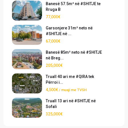
Banesë 57.5m² në #SHITJE te
Rruga B
77,000€
Garsonjere 31m² neto në
#SHITJE në ...
67,000€
Banesë 85m² neto në #SHITJE
në Breg...
205,000€
Truall 40 ari me #QIRA tek
Përroi i...
4,500€
/ muaji me TVSH
Truall 13 ari në #SHITJE në
Sofali
325,000€
›
›