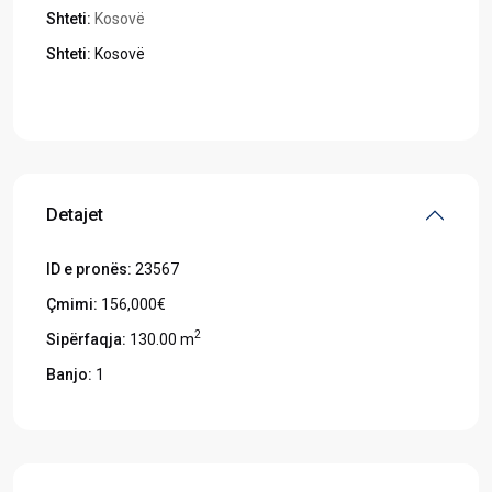
Shteti:
Kosovë
Shteti:
Kosovë
Hapeni në Google Maps
Detajet
ID e pronës:
23567
Çmimi:
156,000€
2
Sipërfaqja:
130.00 m
Banjo:
1