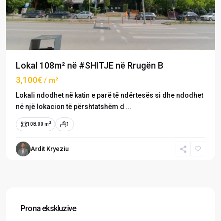
Lokal 108m² në #SHITJE në Rrugën B
3,100€
/ m²
Lokali ndodhet në katin e parë të ndërtesës si dhe ndodhet
në një lokacion të përshtatshëm d
...
2
108.00 m
1
Ardit Kryeziu
Prona ekskluzive