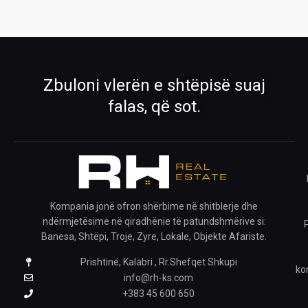
Pronat
Pronat ekskluzive
Shiko pronat tona në shitje dhe qira
Oferta të përzgjedhura nga RH Real
Estate
›
›
Zbuloni vlerën e shtëpisë suaj
Rreth Nesh
Kontakti
falas, që sot.
Mëso më shumë për ekipin tonë
Na kontaktoni për çdo pyetje
›
›
Ofro pronën
Krijo kërkesë
Publiko pronën tënde me ne
Na trego çfarë prone kërkon
Kompania jonë ofron shërbime në shitblerje dhe
ndërmjetësime në qiradhënie të patundshmërive si:
›
Banesa, Shtëpi, Troje, Zyre, Lokale, Objekte Afariste.
Prishtinë, Kalabri , Rr.Shefqet Shkupi
Pronat e ruajtura
ko
Shiko pronat që i ke ruajtur
info@rh-ks.com
+383 45 600 650