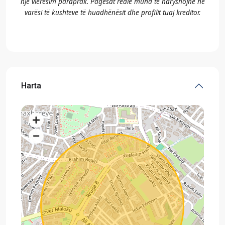
një vlerësim paraprak. Pagesat reale mund të ndryshojnë në
varësi të kushteve të huadhënësit dhe profilit tuaj kreditor.
Harta