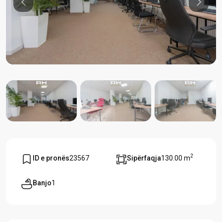
Previous
Previou
2
ID e pronës
23567
Sipërfaqja
130.00 m
Banjo
1