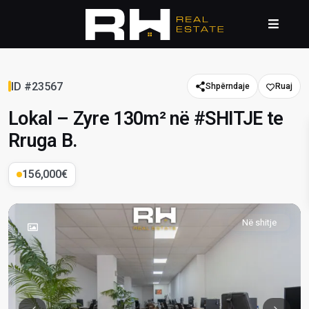
ID #23567
Shpërndaje
Lokal – Zyre 130m² në #SHITJE te
Rruga B.
156,000€
Në shitje