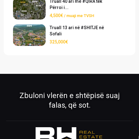
Truall 40 ari me #QIRA tek
Përroi i...
4,500€
/ muaji me TVSH
Truall 13 ari në #SHITJE në
Sofali
325,000€
›
›
Pronat
Pronat ekskluzive
Shiko pronat tona në shitje dhe qira
Oferta të përzgjedhura nga RH Real
Estate
›
›
Zbuloni vlerën e shtëpisë suaj
Rreth Nesh
Kontakti
falas, që sot.
Mëso më shumë për ekipin tonë
Na kontaktoni për çdo pyetje
›
›
Ofro pronën
Krijo kërkesë