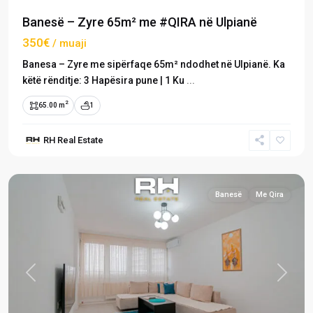
Banesë – Zyre 65m² me #QIRA në Ulpianë
350€
/ muaji
Banesa – Zyre me sipërfaqe 65m² ndodhet në Ulpianë. Ka
këtë rënditje: 3 Hapësira pune | 1 Ku
...
2
65.00 m
1
RH Real Estate
Ulpianë
,
Prishtinë
Banesë
Me Qira
Previous
Next