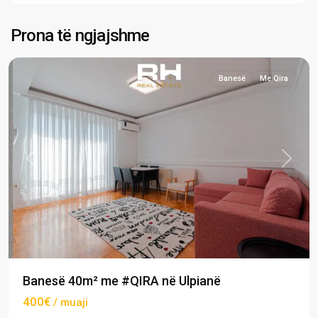
Ulpianë
,
Prona të ngjajshme
Prishtinë
Banesë
Me Qira
Previous
Next
Banesë 40m² me #QIRA në Ulpianë
400€
/ muaji