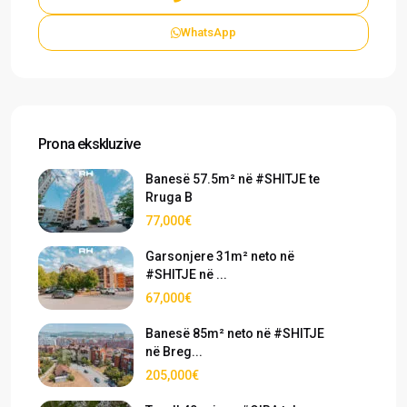
WhatsApp
Prona ekskluzive
Banesë 57.5m² në #SHITJE te
Rruga B
77,000€
Garsonjere 31m² neto në
#SHITJE në ...
67,000€
Banesë 85m² neto në #SHITJE
në Breg...
205,000€