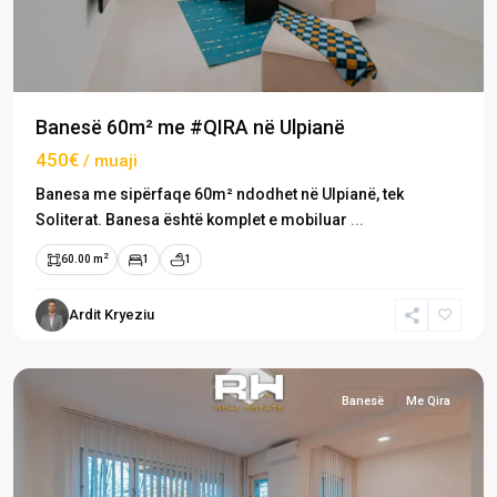
Banesë 60m² me #QIRA në Ulpianë
450€
/ muaji
Banesa me sipërfaqe 60m² ndodhet në Ulpianë, tek
Soliterat. Banesa është komplet e mobiluar
...
2
60.00 m
1
1
Ardit Kryeziu
Ulpianë
,
Prishtinë
Banesë
Me Qira