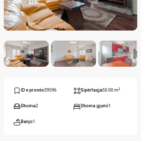
2
ID e pronës
39596
Sipërfaqja
50.00 m
Dhoma
2
Dhoma gjumi
1
Banjo
1