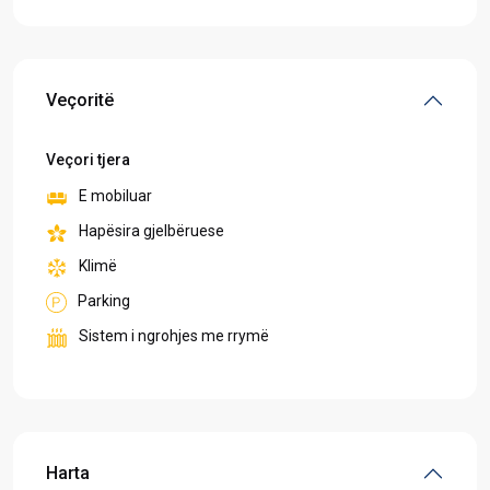
Veçoritë
Veçori tjera
E mobiluar
Hapësira gjelbëruese
Klimë
Parking
Sistem i ngrohjes me rrymë
Harta