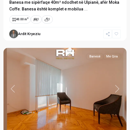
Banesa me sipërfaqe 40m² ndodhet në Ulpianë, afër Moka
Coffe. Banesa është komplet e mobilua
...
2
40.00 m
1
1
Ardit Kryeziu
Ulpianë
,
Prishtinë
Banesë
Me Qira
Previous
Next