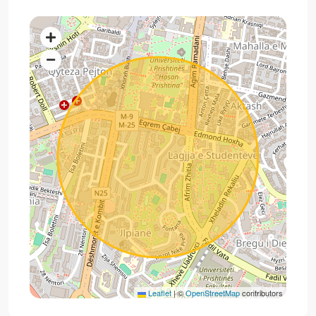
Leaflet
|
©
OpenStreetMap
contributors