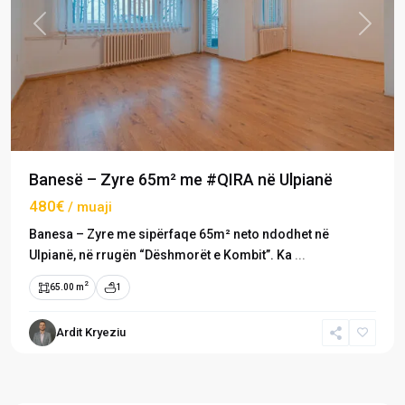
Previous
Next
Banesë – Zyre 65m² me #QIRA në Ulpianë
480€
/ muaji
Banesa – Zyre me sipërfaqe 65m² neto ndodhet në
Ulpianë, në rrugën “Dëshmorët e Kombit”. Ka
...
2
65.00 m
1
Ardit Kryeziu