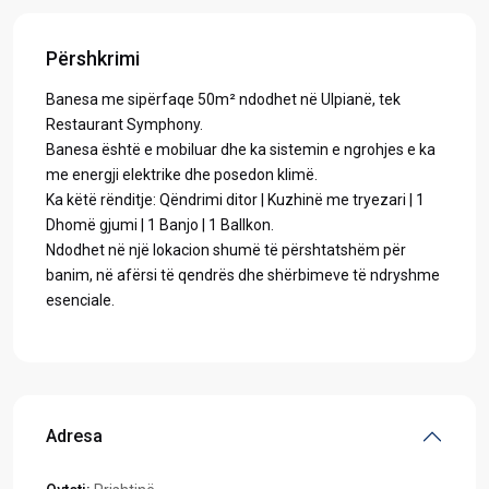
Përshkrimi
Banesa me sipërfaqe 50m² ndodhet në Ulpianë, tek
Restaurant Symphony.
Banesa është e mobiluar dhe ka sistemin e ngrohjes e ka
me energji elektrike dhe posedon klimë.
Ka këtë rënditje: Qëndrimi ditor | Kuzhinë me tryezari | 1
Dhomë gjumi | 1 Banjo | 1 Ballkon.
Ndodhet në një lokacion shumë të përshtatshëm për
banim, në afërsi të qendrës dhe shërbimeve të ndryshme
esenciale.
Adresa