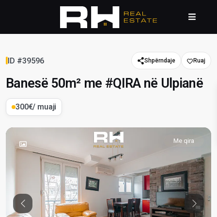
ID #39596
Shpërndaje
Banesë 50m² me #QIRA në Ulpianë
300€
/ muaji
Me qira
Previous
Previou