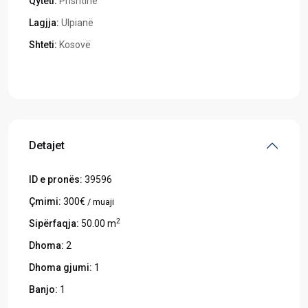
Qyteti:
Prishtinë
Lagjja:
Ulpianë
Shteti:
Kosovë
Hapeni në Google Maps
Detajet
ID e pronës:
39596
Çmimi:
300€
/ muaji
2
Sipërfaqja:
50.00 m
Dhoma:
2
Dhoma gjumi:
1
Banjo:
1