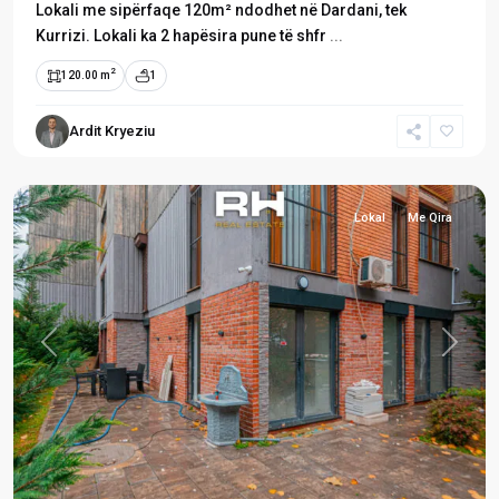
Lokali me sipërfaqe 120m² ndodhet në Dardani, tek
Kurrizi. Lokali ka 2 hapësira pune të shfr
...
2
120.00 m
1
Ardit Kryeziu
Dardani
,
Prishtinë
Lokal
Me Qira
Previous
Next