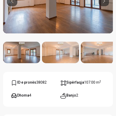
Previous
Previou
2
ID e pronës
38082
Sipërfaqja
107.00 m
Dhoma
4
Banjo
2