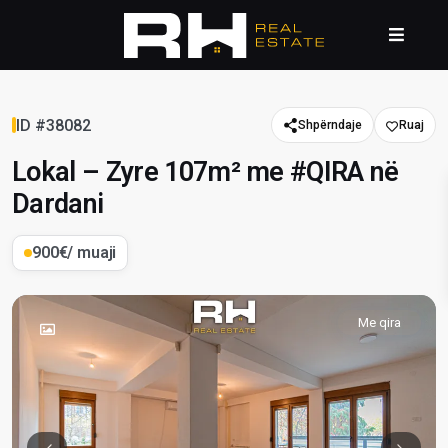
ID #38082
Shpërndaje
Lokal – Zyre 107m² me #QIRA në
Dardani
900€
/ muaji
Me qira