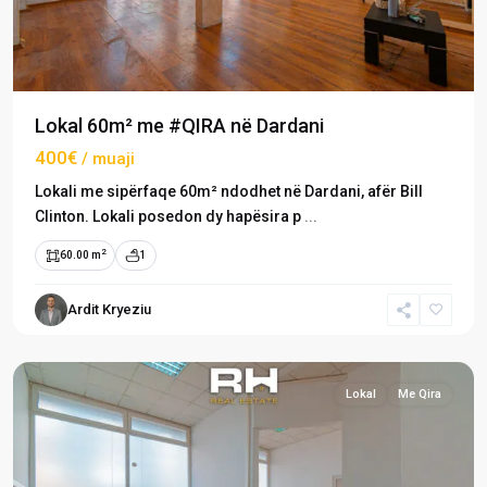
Lokal 60m² me #QIRA në Dardani
400€
/ muaji
Lokali me sipërfaqe 60m² ndodhet në Dardani, afër Bill
Clinton. Lokali posedon dy hapësira p
...
2
60.00 m
1
Ardit Kryeziu
Dardani
,
Prishtinë
Lokal
Me Qira