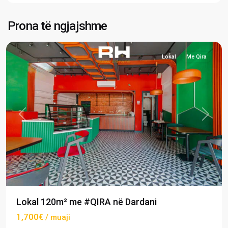
Dardani
,
Prona të ngjajshme
Prishtinë
Lokal
Me Qira
Previous
Next
Lokal 120m² me #QIRA në Dardani
1,700€
/ muaji