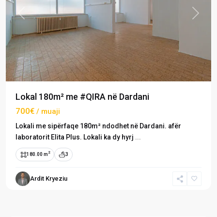
Previous
Next
Lokal 180m² me #QIRA në Dardani
700€
/ muaji
Lokali me sipërfaqe 180m² ndodhet në Dardani. afër
laboratorit Elita Plus. Lokali ka dy hyrj
...
2
180.00 m
3
Ardit Kryeziu