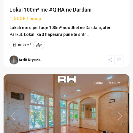
Lokal 100m² me #QIRA në Dardani
1,500€
/ muaji
Lokali me sipërfaqe 100m² ndodhet në Dardani, afër
Parkut. Lokali ka 3 hapësira pune të shfr
...
2
100.00 m
2
Ardit Kryeziu
Dardani
,
Prishtinë
Lokal
Me Qira
Previous
Next