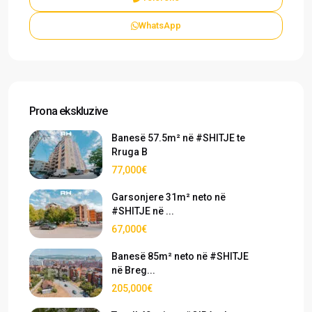
WhatsApp
Prona ekskluzive
Banesë 57.5m² në #SHITJE te
Rruga B
77,000€
Garsonjere 31m² neto në
#SHITJE në ...
67,000€
Banesë 85m² neto në #SHITJE
në Breg...
205,000€