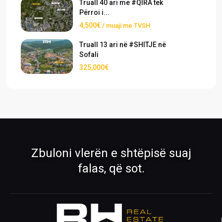
Truall 40 ari me #QIRA tek
Përroi i...
4,500€
/ muaji me TVSH
Truall 13 ari në #SHITJE në
Sofali
325,000€
›
›
Pronat
Pronat ekskluzive
Shiko pronat tona në shitje dhe qira
Oferta të përzgjedhura nga RH Real
Estate
›
›
Zbuloni vlerën e shtëpisë suaj
Rreth Nesh
Kontakti
falas, që sot.
Mëso më shumë për ekipin tonë
Na kontaktoni për çdo pyetje
›
›
Ofro pronën
Krijo kërkesë