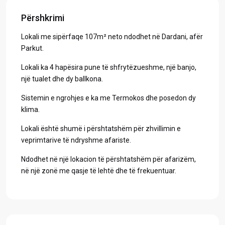
Përshkrimi
Lokali me sipërfaqe 107m² neto ndodhet në Dardani, afër
Parkut.
Lokali ka 4 hapësira pune të shfrytëzueshme, një banjo,
një tualet dhe dy ballkona.
Sistemin e ngrohjes e ka me Termokos dhe posedon dy
klima.
Lokali është shumë i përshtatshëm për zhvillimin e
veprimtarive të ndryshme afariste.
​Ndodhet në një lokacion të përshtatshëm për afarizëm,
në një zonë me qasje të lehtë dhe të frekuentuar.