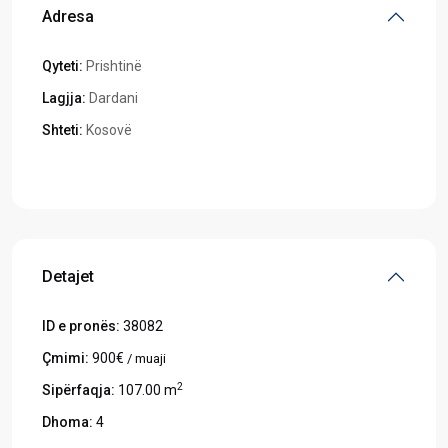
Adresa
Qyteti:
Prishtinë
Lagjja:
Dardani
Shteti:
Kosovë
Hapeni në Google Maps
Detajet
ID e pronës:
38082
Çmimi:
900€
/ muaji
2
Sipërfaqja:
107.00 m
Dhoma:
4