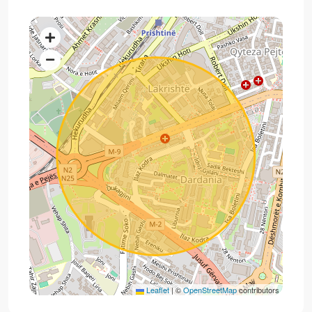
Leaflet
|
©
OpenStreetMap
contributors