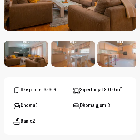
2
ID e pronës
35309
Sipërfaqja
180.00 m
Dhoma
5
Dhoma gjumi
3
Banjo
2