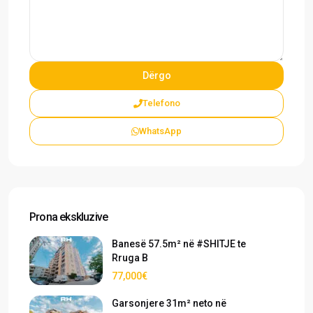
Telefono
WhatsApp
Prona ekskluzive
Banesë 57.5m² në #SHITJE te
Rruga B
77,000€
Garsonjere 31m² neto në