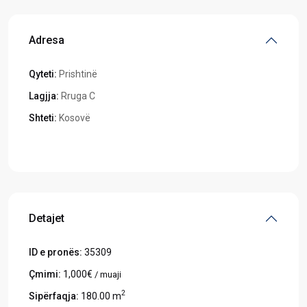
Adresa
Qyteti:
Prishtinë
Lagjja:
Rruga C
Shteti:
Kosovë
Hapeni në Google Maps
Detajet
ID e pronës:
35309
Çmimi:
1,000€
/ muaji
2
Sipërfaqja:
180.00 m