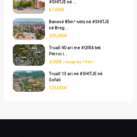
#SHITJE në ...
67,000€
Banesë 85m² neto në #SHITJE
në Breg...
205,000€
Truall 40 ari me #QIRA tek
Përroi i...
4,500€
/ muaji me TVSH
Truall 13 ari në #SHITJE në
Sofali
325,000€
›
›
Pronat
Pronat ekskluzive
Shiko pronat tona në shitje dhe qira
Oferta të përzgjedhura nga RH Real
Estate
›
›