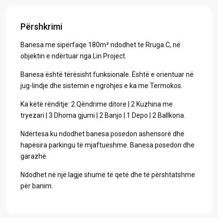
Përshkrimi
Banesa me sipërfaqe 180m² ndodhet te Rruga C, në
objektin e ndërtuar nga Lin Project.
Banesa është tërësisht funksionale. Është e orientuar në
jug-lindje dhe sistemin e ngrohjes e ka me Termokos.
Ka këtë rënditje: 2 Qëndrime ditore | 2 Kuzhina me
tryezari | 3 Dhoma gjumi | 2 Banjo | 1 Depo | 2 Ballkona.
Ndërtesa ku ndodhet banesa posedon ashensorë dhe
hapësira parkingu të mjaftueshme. Banesa posedon dhe
garazhë.
Ndodhet në një lagje shumë të qetë dhe të përshtatshme
për banim.