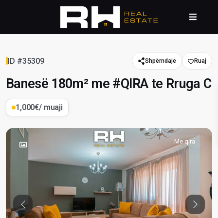
ID #35309
Shpërndaje
Banesë 180m² me #QIRA te Rruga C
1,000€
/ muaji
Me qira
Previous
Previou