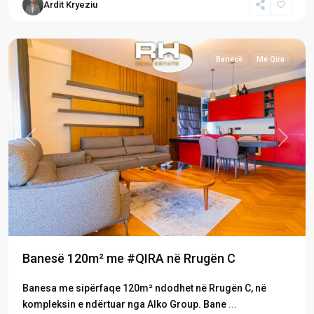
Ardit Kryeziu
C
,
Prishtinë
Banesë
Me Qira
Previous
Next
Banesë 120m² me #QIRA në Rrugën C
Banesa me sipërfaqe 120m² ndodhet në Rrugën C, në
kompleksin e ndërtuar nga Alko Group. Bane
...