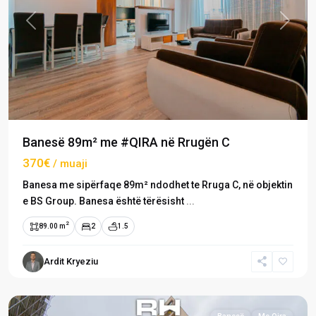
Previous
Next
Banesë 89m² me #QIRA në Rrugën C
370€
/ muaji
Banesa me sipërfaqe 89m² ndodhet te Rruga C, në objektin
e BS Group. Banesa është tërësisht
...
2
89.00 m
2
1.5
Rruga
Ardit Kryeziu
C
,
Prishtinë