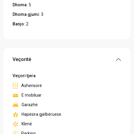
Dhoma:
5
Dhoma gjumi:
3
Banjo:
2
Veçoritë
Veçori tjera
Ashensorë
E mobiluar
Garazhë
Hapësira gjelbëruese
Klimë
Parking