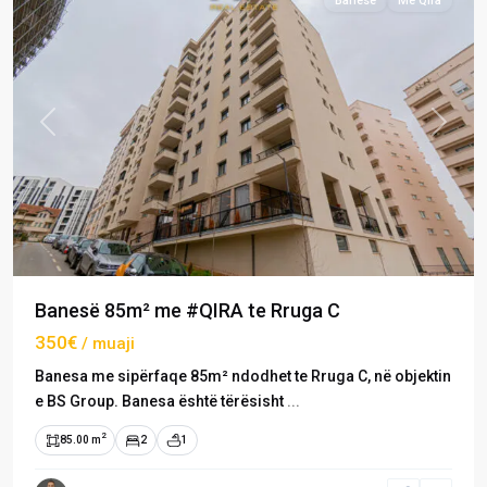
Banesë
Me Qira
Previous
Next
Banesë 85m² me #QIRA te Rruga C
350€
/ muaji
Banesa me sipërfaqe 85m² ndodhet te Rruga C, në objektin
e BS Group. Banesa është tërësisht
...
2
85.00 m
2
1
Rruga