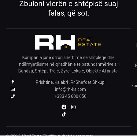
Zbuloni vlerën e shtëpisë suaj
Rreth Nesh
Kontakti
falas, që sot.
Mëso më shumë për ekipin tonë
Na kontaktoni për çdo pyetje
›
›
Ofro pronën
Krijo kërkesë
Publiko pronën tënde me ne
Na trego çfarë prone kërkon
Kompania jonë ofron shërbime në shitblerje dhe
ndërmjetësime në qiradhënie të patundshmërive si:
›
Banesa, Shtëpi, Troje, Zyre, Lokale, Objekte Afariste.
Prishtinë, Kalabri , Rr.Shefqet Shkupi
Pronat e ruajtura
ko
Shiko pronat që i ke ruajtur
info@rh-ks.com
+383 45 600 650
ZGJIDH GJUHËN
NA NDIQNI
© 2026 RH Real Estate. Të gjitha të drejtat e rezervuara.