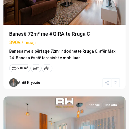
Banesë 72m² me #QIRA te Rruga C
390€
/ muaji
Banesa me sipërfaqe 72m² ndodhet te Rruga C, afër Maxi
24. Banesa është tërësisht e mobiluar
...
2
72.00 m
2
1
Rruga
Ardit Kryeziu
C
,
Prishtinë
Banesë
Me Qira