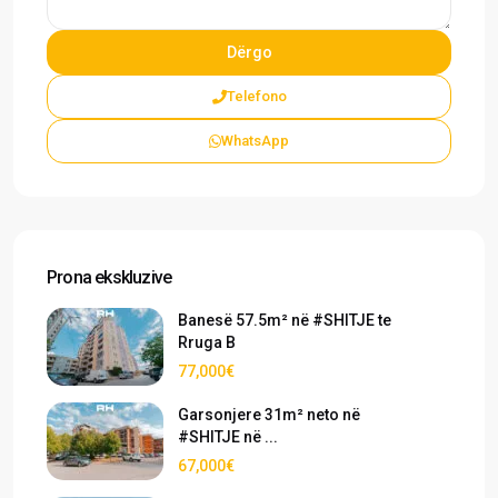
Telefono
WhatsApp
Prona ekskluzive
Banesë 57.5m² në #SHITJE te
Rruga B
77,000€
Garsonjere 31m² neto në
#SHITJE në ...
67,000€