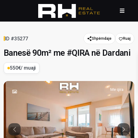
ID #35277
Shpërndaje
Banesë 90m² me #QIRA në Dardani
550€
/ muaji
Me qira
Previous
Previou