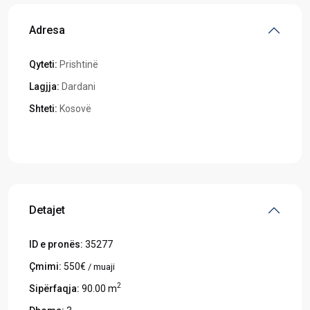
Adresa
Qyteti:
Prishtinë
Lagjja:
Dardani
Shteti:
Kosovë
Hapeni në Google Maps
Detajet
ID e pronës:
35277
Çmimi:
550€
/ muaji
2
Sipërfaqja:
90.00 m