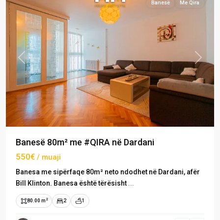
Banesë
Me Qira
Previous
Next
Banesë 80m² me #QIRA në Dardani
550€
/ muaji
Banesa me sipërfaqe 80m² neto ndodhet në Dardani, afër
Bill Klinton. Banesa është tërësisht
...
2
80.00 m
2
1