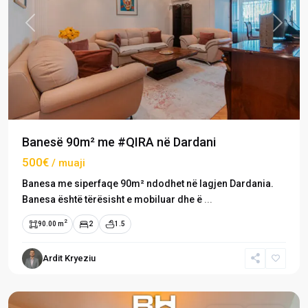
Previous
Next
Banesë 90m² me #QIRA në Dardani
500€
/ muaji
Banesa me siperfaqe 90m² ndodhet në lagjen Dardania.
Banesa është tërësisht e mobiluar dhe ë
...
2
90.00 m
2
1.5
Ardit Kryeziu
Dardani
,
Prishtinë