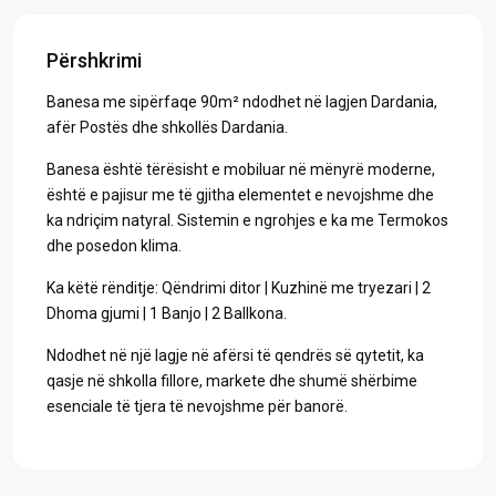
Përshkrimi
Banesa me sipërfaqe 90m² ndodhet në lagjen Dardania,
afër Postës dhe shkollës Dardania.
Banesa është tërësisht e mobiluar në mënyrë moderne,
është e pajisur me të gjitha elementet e nevojshme dhe
ka ndriçim natyral. Sistemin e ngrohjes e ka me Termokos
dhe posedon klima.
Ka këtë rënditje: Qëndrimi ditor | Kuzhinë me tryezari | 2
Dhoma gjumi | 1 Banjo | 2 Ballkona.
Ndodhet në një lagje në afërsi të qendrës së qytetit, ka
qasje në shkolla fillore, markete dhe shumë shërbime
esenciale të tjera të nevojshme për banorë.