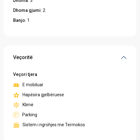
Dhoma:
3
Dhoma gjumi:
2
Banjo:
1
Veçoritë
Veçori tjera
E mobiluar
Hapësira gjelbëruese
Klimë
Parking
Sistem i ngrohjes me Termokos