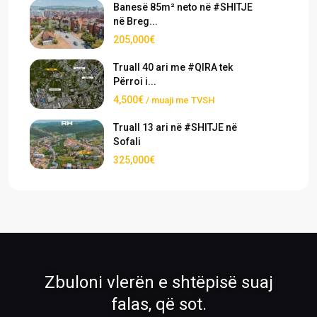
Banesë 85m² neto në #SHITJE
në Breg...
205,000€
Truall 40 ari me #QIRA tek
Përroi i...
4,500€
/ muaji me TVSH
Truall 13 ari në #SHITJE në
Sofali
325,000€
›
›
Pronat
Pronat ekskluzive
Shiko pronat tona në shitje dhe qira
Oferta të përzgjedhura nga RH Real
Estate
›
›
Zbuloni vlerën e shtëpisë suaj
Rreth Nesh
Kontakti
falas, që sot.
Mëso më shumë për ekipin tonë
Na kontaktoni për çdo pyetje