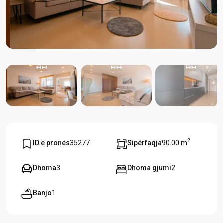
2
ID e pronës
35277
Sipërfaqja
90.00 m
Dhoma
3
Dhoma gjumi
2
Banjo
1