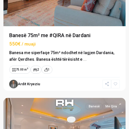
Banesë 75m² me #QIRA në Dardani
550€
/ muaji
Banesa me siperfaqe 75m² ndodhet në lagjen Dardania,
afër Qerdhes. Banesa është tërësisht e
...
2
75.00 m
2
1
Ardit Kryeziu
Dardani
,
Prishtinë
Banesë
Me Qira