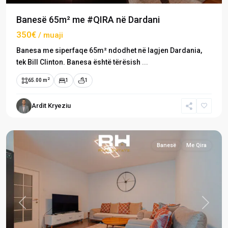
Banesë 65m² me #QIRA në Dardani
350€
/ muaji
Banesa me siperfaqe 65m² ndodhet në lagjen Dardania,
tek Bill Clinton. Banesa është tërësish
...
2
65.00 m
1
1
Ardit Kryeziu
Dardani
,
Prishtinë
Banesë
Me Qira
Previous
Next