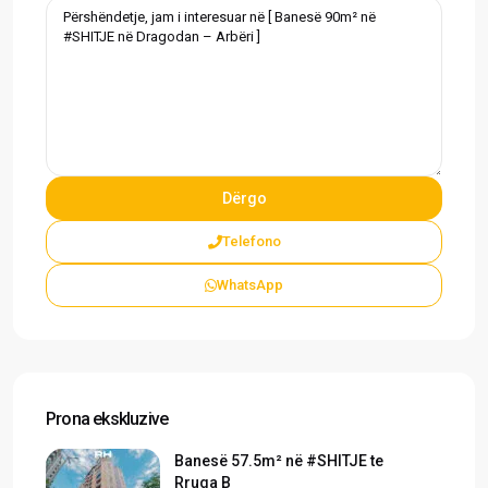
Telefono
WhatsApp
Prona ekskluzive
Banesë 57.5m² në #SHITJE te
Rruga B