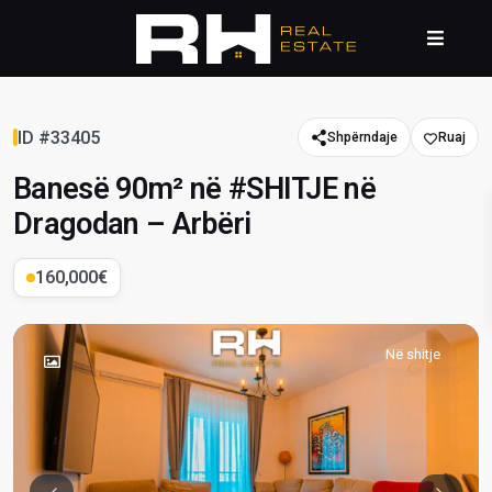
ID #33405
Shpërndaje
Banesë 90m² në #SHITJE në
Dragodan – Arbëri
160,000€
Në shitje