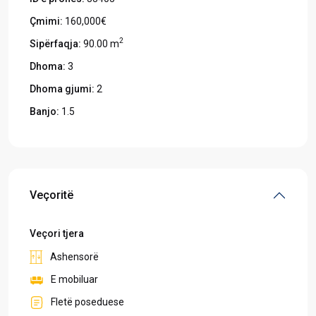
Çmimi:
160,000€
2
Sipërfaqja:
90.00 m
Dhoma:
3
Dhoma gjumi:
2
Banjo:
1.5
Veçoritë
Veçori tjera
Ashensorë
E mobiluar
Fletë poseduese