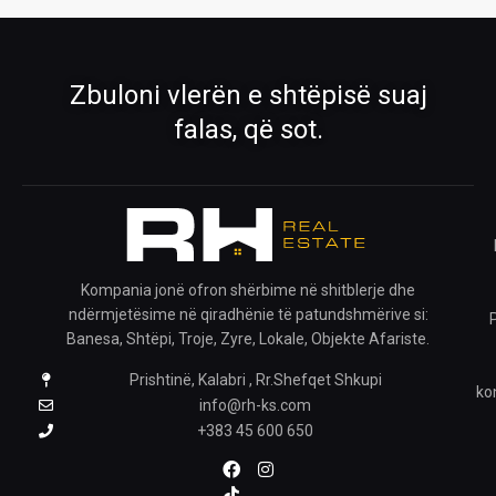
Shiko pronat tona në shitje dhe qira
Oferta të përzgjedhura nga RH Real
Estate
›
›
Zbuloni vlerën e shtëpisë suaj
Rreth Nesh
Kontakti
falas, që sot.
Mëso më shumë për ekipin tonë
Na kontaktoni për çdo pyetje
›
›
Ofro pronën
Krijo kërkesë
Publiko pronën tënde me ne
Na trego çfarë prone kërkon
Kompania jonë ofron shërbime në shitblerje dhe
ndërmjetësime në qiradhënie të patundshmërive si:
›
Banesa, Shtëpi, Troje, Zyre, Lokale, Objekte Afariste.
Prishtinë, Kalabri , Rr.Shefqet Shkupi
Pronat e ruajtura
ko
Shiko pronat që i ke ruajtur
info@rh-ks.com
+383 45 600 650
ZGJIDH GJUHËN