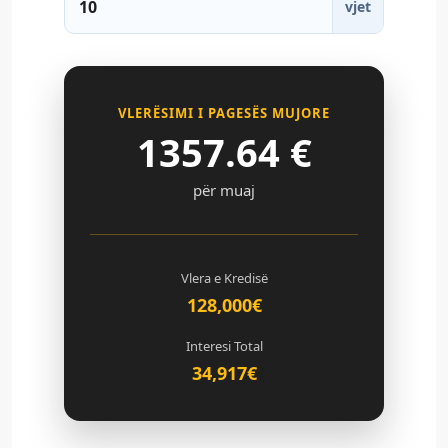
vjet
VLERËSIMI I PAGESËS MUJORE
1357.64
€
për muaj
Vlera e Kredisë
128,000€
Interesi Total
34,917€