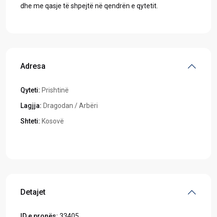
dhe me qasje të shpejtë në qendrën e qytetit.
Adresa
Qyteti:
Prishtinë
Lagjja:
Dragodan / Arbëri
Shteti:
Kosovë
Hapeni në Google Maps
Detajet
ID e pronës:
33405