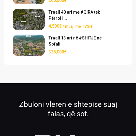
205,000€
Truall 40 ari me #QIRA tek
Përroi i...
4,500€
/ muaji me TVSH
Truall 13 ari në #SHITJE në
Sofali
325,000€
›
›
Pronat
Pronat ekskluzive
Shiko pronat tona në shitje dhe qira
Oferta të përzgjedhura nga RH Real
Estate
›
›
Zbuloni vlerën e shtëpisë suaj
Rreth Nesh
Kontakti
falas, që sot.
Mëso më shumë për ekipin tonë
Na kontaktoni për çdo pyetje
›
›