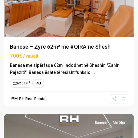
Banesë – Zyre 62m² me #QIRA në Shesh
700€
/ muaji
Banesa me sipërfaqe 62m² ndodhet në Sheshin "Zahir
Pajaziti". Banesa është tërësisht funksio
...
2
62.00 m
1
RH Real Estate
Qendër
,
Prishtinë
Banesë
Me Qira