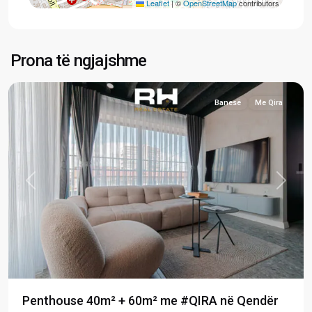
Leaflet
|
©
OpenStreetMap
contributors
Qendër
,
Prona të ngjajshme
Prishtinë
Banesë
Me Qira
Previous
Next
Penthouse 40m² + 60m² me #QIRA në Qendër