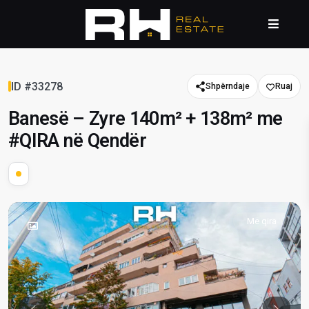
ID #33278
Shpërndaje
Banesë – Zyre 140m² + 138m² me
#QIRA në Qendër
Me qira