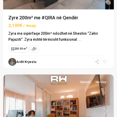
Zyre 200m² me #QIRA në Qendër
2,100€
/ muaji
Zyra me sipërfaqe 200m² ndodhet në Sheshin “Zahir
Pajaziti”. Zyra është tërësisht funksional
...
2
200.00 m
1
Ardit Kryeziu
Qendër
,
Prishtinë
Banesë
Me Qira
Previous
Next