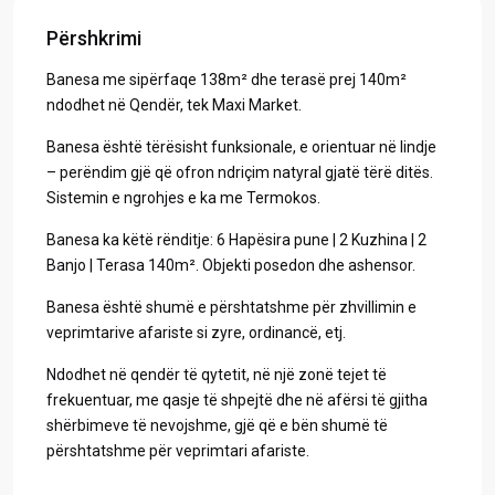
Përshkrimi
Banesa me sipërfaqe 138m² dhe terasë prej 140m²
ndodhet në Qendër, tek Maxi Market.
Banesa është tërësisht funksionale, e orientuar në lindje
– perëndim gjë që ofron ndriçim natyral gjatë tërë ditës.
Sistemin e ngrohjes e ka me Termokos.
Banesa ka këtë rënditje: 6 Hapësira pune | 2 Kuzhina | 2
Banjo | Terasa 140m². Objekti posedon dhe ashensor.
Banesa është shumë e përshtatshme për zhvillimin e
veprimtarive afariste si zyre, ordinancë, etj.
Ndodhet në qendër të qytetit, në një zonë tejet të
frekuentuar, me qasje të shpejtë dhe në afërsi të gjitha
shërbimeve të nevojshme, gjë që e bën shumë të
përshtatshme për veprimtari afariste.