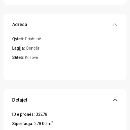
Adresa
Qyteti:
Prishtinë
Lagjja:
Qendër
Shteti:
Kosovë
Hapeni në Google Maps
Detajet
ID e pronës:
33278
2
Sipërfaqja:
278.00 m