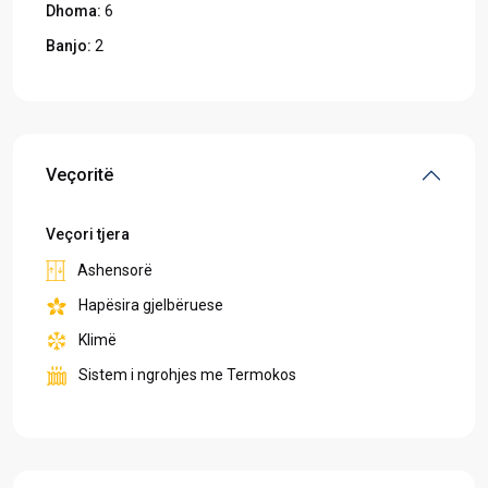
Dhoma:
6
Banjo:
2
Veçoritë
Veçori tjera
Ashensorë
Hapësira gjelbëruese
Klimë
Sistem i ngrohjes me Termokos