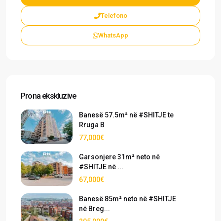
Telefono
WhatsApp
Prona ekskluzive
Banesë 57.5m² në #SHITJE te
Rruga B
77,000€
Garsonjere 31m² neto në
#SHITJE në ...
67,000€
Banesë 85m² neto në #SHITJE
në Breg...