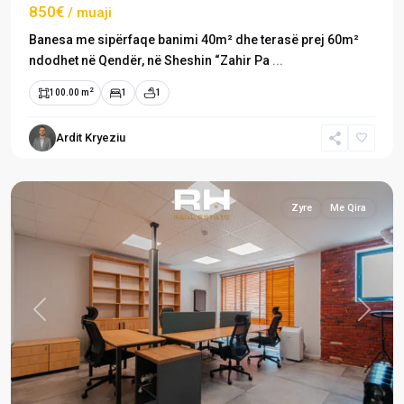
850€
/ muaji
Banesa me sipërfaqe banimi 40m² dhe terasë prej 60m²
ndodhet në Qendër, në Sheshin “Zahir Pa
...
2
100.00 m
1
1
Ardit Kryeziu
Qendër
,
Prishtinë
Zyre
Me Qira
Previous
Next