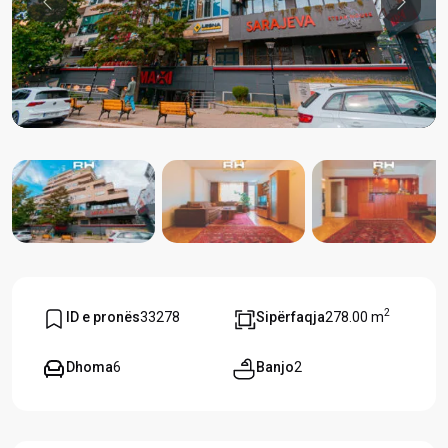
Previous
Previou
2
ID e pronës
33278
Sipërfaqja
278.00 m
Dhoma
6
Banjo
2