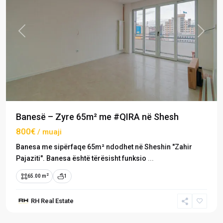
Previous
Next
Banesë – Zyre 65m² me #QIRA në Shesh
800€
/ muaji
Banesa me sipërfaqe 65m² ndodhet në Sheshin "Zahir
Pajaziti". Banesa është tërësisht funksio
...
2
65.00 m
1
RH Real Estate