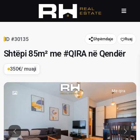
ID #30135
Shpërndaje
Shtëpi 85m² me #QIRA në Qendër
350€
/ muaji
Me qira
Previous
Previou