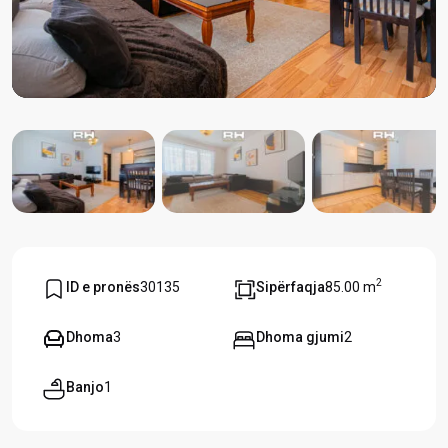
2
ID e pronës
30135
Sipërfaqja
85.00 m
Dhoma
3
Dhoma gjumi
2
Banjo
1