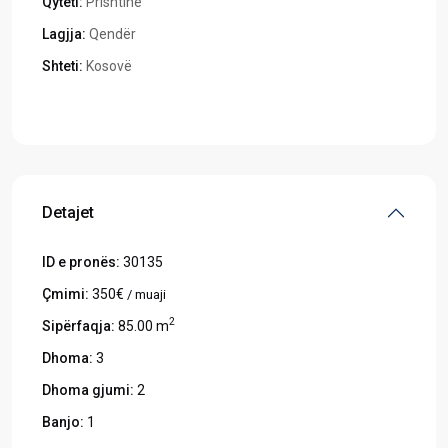
Qyteti:
Prishtinë
Lagjja:
Qendër
Shteti:
Kosovë
Hapeni në Google Maps
Detajet
ID e pronës:
30135
Çmimi:
350€
/ muaji
2
Sipërfaqja:
85.00 m
Dhoma:
3
Dhoma gjumi:
2
Banjo:
1