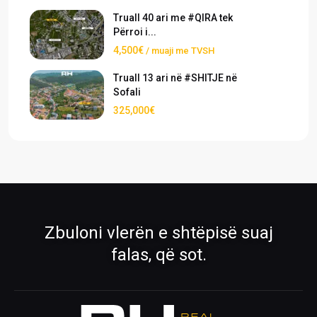
Truall 40 ari me #QIRA tek
Përroi i...
4,500€
/ muaji me TVSH
Truall 13 ari në #SHITJE në
Sofali
325,000€
›
›
Pronat
Pronat ekskluzive
Shiko pronat tona në shitje dhe qira
Oferta të përzgjedhura nga RH Real
Estate
›
›
Zbuloni vlerën e shtëpisë suaj
Rreth Nesh
Kontakti
falas, që sot.
Mëso më shumë për ekipin tonë
Na kontaktoni për çdo pyetje
›
›