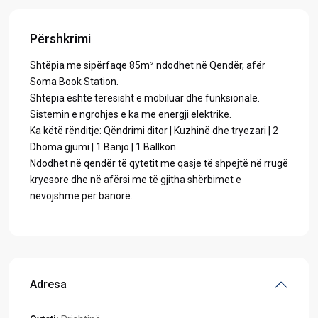
Përshkrimi
Shtëpia me sipërfaqe 85m² ndodhet në Qendër, afër
Soma Book Station.
Shtëpia është tërësisht e mobiluar dhe funksionale.
Sistemin e ngrohjes e ka me energji elektrike.
Ka këtë rënditje: Qëndrimi ditor | Kuzhinë dhe tryezari | 2
Dhoma gjumi | 1 Banjo | 1 Ballkon.
Ndodhet në qendër të qytetit me qasje të shpejtë në rrugë
kryesore dhe në afërsi me të gjitha shërbimet e
nevojshme për banorë.
Adresa