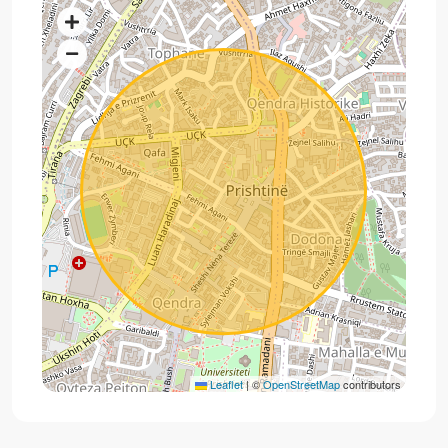
Leaflet
|
©
OpenStreetMap
contributors