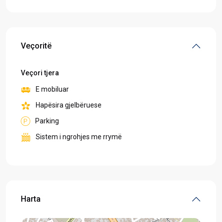
Veçoritë
Veçori tjera
E mobiluar
Hapësira gjelbëruese
Parking
Sistem i ngrohjes me rrymë
Harta