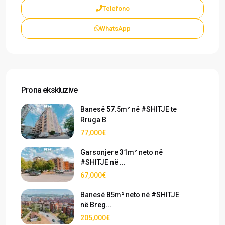
Telefono
WhatsApp
Prona ekskluzive
Banesë 57.5m² në #SHITJE te
Rruga B
77,000€
Garsonjere 31m² neto në
#SHITJE në ...
67,000€
Banesë 85m² neto në #SHITJE
në Breg...
205,000€