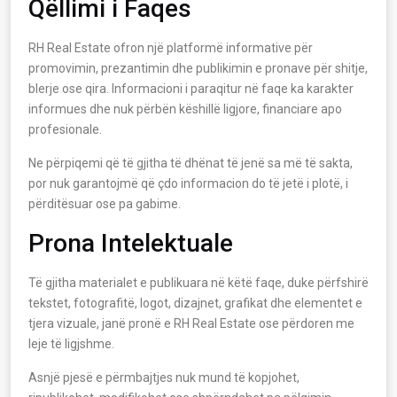
Qëllimi i Faqes
RH Real Estate ofron një platformë informative për
promovimin, prezantimin dhe publikimin e pronave për shitje,
blerje ose qira. Informacioni i paraqitur në faqe ka karakter
informues dhe nuk përbën këshillë ligjore, financiare apo
profesionale.
Ne përpiqemi që të gjitha të dhënat të jenë sa më të sakta,
por nuk garantojmë që çdo informacion do të jetë i plotë, i
përditësuar ose pa gabime.
Prona Intelektuale
Të gjitha materialet e publikuara në këtë faqe, duke përfshirë
tekstet, fotografitë, logot, dizajnet, grafikat dhe elementet e
tjera vizuale, janë pronë e RH Real Estate ose përdoren me
leje të ligjshme.
Asnjë pjesë e përmbajtjes nuk mund të kopjohet,