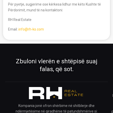
Për pyetje, sugjerime ose kërkesa lidhur me këto Kushte të
Përdorimit, mund të na kontaktoni:
RH Real Estate
›
›
Email:
info@rh-ks.com
Pronat
Pronat ekskluzive
Shiko pronat tona në shitje dhe qira
Oferta të përzgjedhura nga RH Real
Estate
›
›
Zbuloni vlerën e shtëpisë suaj
Rreth Nesh
Kontakti
falas, që sot.
Mëso më shumë për ekipin tonë
Na kontaktoni për çdo pyetje
›
›
Ofro pronën
Krijo kërkesë
Publiko pronën tënde me ne
Na trego çfarë prone kërkon
Kompania jonë ofron shërbime në shitblerje dhe
ndërmjetësime në qiradhënie të patundshmërive si: