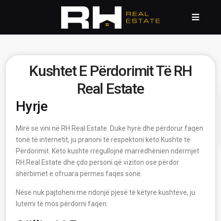
Kushtet E Përdorimit Të RH
Real Estate
Hyrje
Mirë se vini në RH Real Estate. Duke hyrë dhe përdorur faqen
tonë të internetit, ju pranoni të respektoni këto Kushte të
Përdorimit. Këto kushte rregullojnë marrëdhënien ndërmjet
RH Real Estate dhe çdo personi që viziton ose përdor
shërbimet e ofruara përmes faqes sonë.
Nëse nuk pajtoheni me ndonjë pjesë të këtyre kushteve, ju
lutemi të mos përdorni faqen.