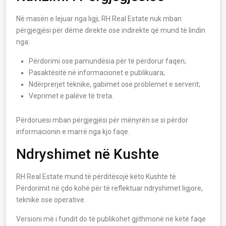
Në masën e lejuar nga ligji, RH Real Estate nuk mban
përgjegjësi për dëme direkte ose indirekte që mund të lindin
nga:
Përdorimi ose pamundësia për të përdorur faqen;
Pasaktësitë në informacionet e publikuara;
Ndërprerjet teknike, gabimet ose problemet e serverit;
Veprimet e palëve të treta.
Përdoruesi mban përgjegjësi për mënyrën se si përdor
informacionin e marrë nga kjo faqe.
Ndryshimet në Kushte
RH Real Estate mund të përditësojë këto Kushte të
Përdorimit në çdo kohë për të reflektuar ndryshimet ligjore,
teknike ose operative.
Versioni më i fundit do të publikohet gjithmonë në këtë faqe