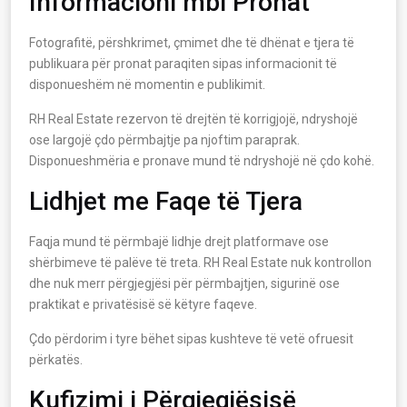
Informacioni mbi Pronat
Fotografitë, përshkrimet, çmimet dhe të dhënat e tjera të
publikuara për pronat paraqiten sipas informacionit të
disponueshëm në momentin e publikimit.
RH Real Estate rezervon të drejtën të korrigjojë, ndryshojë
ose largojë çdo përmbajtje pa njoftim paraprak.
Disponueshmëria e pronave mund të ndryshojë në çdo kohë.
Lidhjet me Faqe të Tjera
Faqja mund të përmbajë lidhje drejt platformave ose
shërbimeve të palëve të treta. RH Real Estate nuk kontrollon
dhe nuk merr përgjegjësi për përmbajtjen, sigurinë ose
praktikat e privatësisë së këtyre faqeve.
Çdo përdorim i tyre bëhet sipas kushteve të vetë ofruesit
përkatës.
Kufizimi i Përgjegjësisë