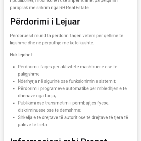
ripublikohet, modifikohet ose shpërndahet pa pëlqimin
paraprak me shkrim nga RH Real Estate.
Përdorimi i Lejuar
Përdoruesit mund ta përdorin faqen vetëm për qëllime të
ligjshme dhe në përputhje me këto kushte.
Nuk lejohet:
Përdorimi i faqes për aktivitete mashtruese ose të
paligjshme;
Ndërhyrja në sigurinë ose funksionimin e sistemit;
Përdorimi i programeve automatike për mbledhjen e të
dhënave nga faqja;
Publikimi ose transmetimi i përmbajtjes fyese,
diskriminuese ose të dëmshme;
Shkelja e të drejtave të autorit ose të drejtave të tjera të
palëve të treta.